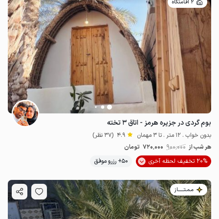
2 اقامتگاه
بوم گردی در جزیره هرمز - اتاق ۳ تخته
بدون خواب . 12 متر . تا 3 مهمان
4.9
(37 نظر)
هر شب از
900٬000
720٬000
تومان
20% تخفیف لحظه آخری
50+ رزرو موفق
مـمـتــــــاز