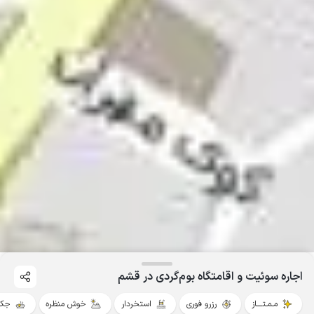
اجاره سوئیت و اقامتگاه بوم‌گردی در قشم
مـمـتــــاز
رزرو فوری
استخردار
خوش منظره
جکو