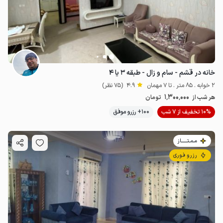
خانه در قشم - سام و زال - طبقه ۳ یا ۴
2 خوابه . 85 متر . تا 7 مهمان
4.9
(75 نظر)
1٬300٬000
هر شب از
تومان
10% تخفیف از 7 شب
100+ رزرو موفق
مـمـتــــــاز
رزرو فوری