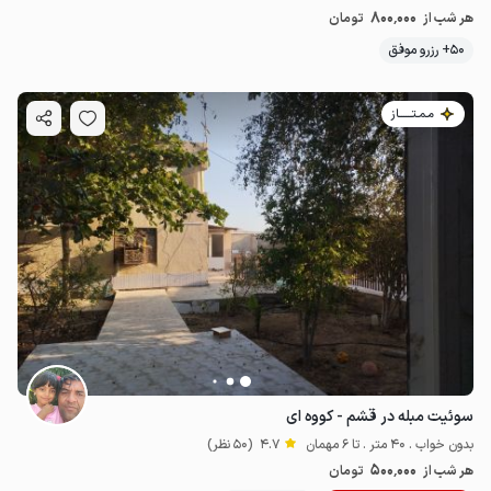
800٬000
هر شب از
تومان
50+ رزرو موفق
مـمـتــــــاز
سوئیت مبله در قشم - کووه ای
بدون خواب . 40 متر . تا 6 مهمان
4.7
(50 نظر)
500٬000
هر شب از
تومان