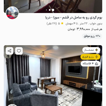
بوم گردی رو به ساحل در قشم - سوزا - دریا
بدون خواب . 22 متر . تا 4 مهمان
5
(28 نظر)
3٬990٬000
هر شب از
تومان
20+ رزرو موفق
مـمـتــــــاز
رزرو فوری
4 اقامتگاه