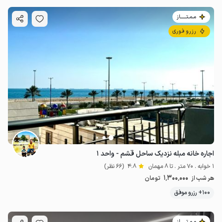
مـمـتــــــاز
رزرو فوری
اجاره خانه مبله نزدیک ساحل قشم - واحد ۱
1 خوابه . 70 متر . تا 8 مهمان
4.8
(66 نظر)
1٬300٬000
هر شب از
تومان
100+ رزرو موفق
مـمـتــــــاز