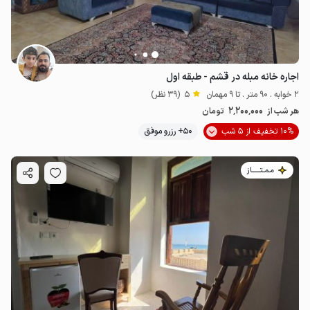
اجاره خانه مبله در قشم - طبقه اول
2 خوابه . 90 متر . تا 9 مهمان
5
(39 نظر)
2٬200٬000
هر شب از
تومان
10% تخفیف از 5 شب
50+ رزرو موفق
مـمـتــــــاز