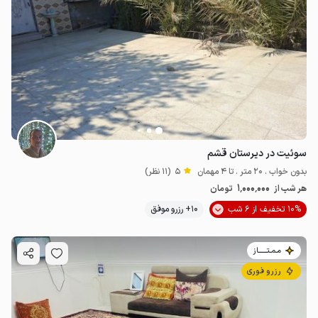
سوئیت در دیرستان قشم
بدون خواب . 20 متر . تا 4 مهمان
5
(11 نظر)
1٬000٬000
هر شب از
تومان
10% تخفیف از 6 شب
10+ رزرو موفق
مـمـتــــــاز
رزرو فوری