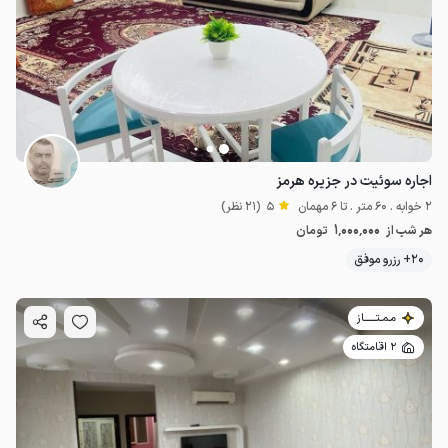
720٬000
ت
4.9
اجاره سوئیت در جزیره هرمز
2 خوابه . 60 متر . تا 6 مهمان
5
(21 نظر)
1٬000٬000
هر شب از
تومان
20+ رزرو موفق
مـمـتــــــاز
2 اقامتگاه