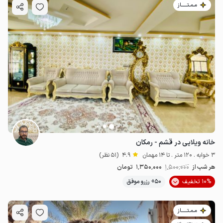
مـمـتــــــاز
خانه ویلایی در قشم - رمکان
3 خوابه . 120 متر . تا 14 مهمان
4.9
(51 نظر)
هر شب از
1٬500٬000
1٬350٬000
تومان
10% تخفیف
50+ رزرو موفق
مـمـتــــــاز