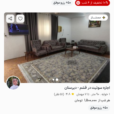
10% تخفیف از 6 شب
50+ رزرو موفق
مـمـتــــــاز
اجاره سوئیت در قشم - دیرستان
1 خوابه . 90 متر . تا 7 مهمان
4.8
(51 نظر)
1٬500٬000
هر شب از
تومان
50+ رزرو موفق