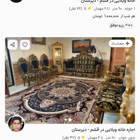
خانه ویلایی در قشم - دیرستان
1 خوابه . 90 متر . تا 8 مهمان
5
(76 نظر)
1٬000٬000
هر شب از
تومان
100+ رزرو موفق
مـمـتــــــاز
اجاره خانه ویلایی در قشم - دیرستان
بدون خواب . 70 متر . تا 6 مهمان
5
(47 نظر)