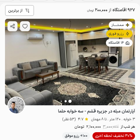
927 اقامتگاه
از
200٬000
از برترین
تومان
مـمـتــــــاز
رزرو فوری
16 اقامتگاه
آپارتمان مبله در جزیره قشم - سه خوابه حلما
3 خوابه . 120 متر . تا 8 مهمان
4.7
(53 نظر)
هر شب از
3٬000٬000
2٬100٬000
تومان
30% تخفیف لحظه آخری
100+ رزرو موفق