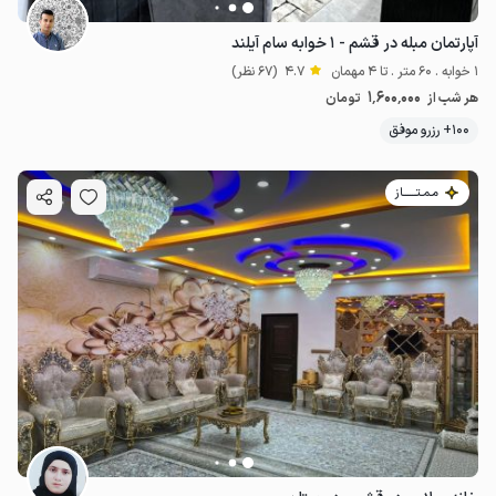
آپارتمان مبله در قشم - ۱ خوابه سام آیلند
1 خوابه . 60 متر . تا 4 مهمان
4.7
(67 نظر)
1٬600٬000
هر شب از
تومان
100+ رزرو موفق
مـمـتــــــاز