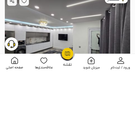
OpenStreetMap
©
نقشه
ورود / ثبت‌نام
میزبان شوید
علاقه‌مندی‌ها
صفحه اصلی
سوئیت مبله در قشم - بلوار صیادان - طبقه ۲
بدون خواب . 30 متر . تا 2 مهمان
4.9
(48 نظر)
2٬000٬000
هر شب از
تومان
50+ رزرو موفق
مـمـتــــــاز