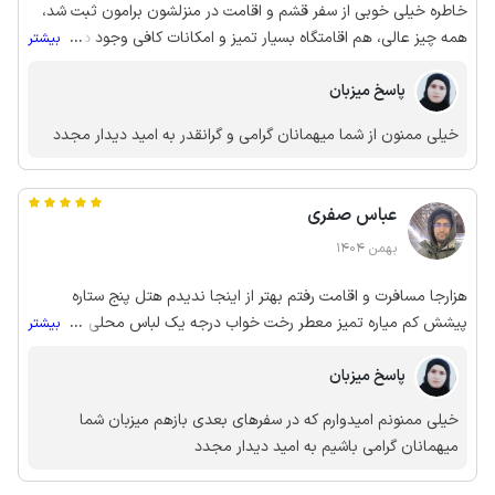
خاطره خیلی خوبی از سفر قشم و اقامت در منزلشون برامون ثبت شد،
همه چیز عالی، هم اقامتگاه بسیار تمیز و امکانات کافی وجود داره، هم
...
بیشتر
حیاط و فضای پارک ماشین خیلی عالی بود، ما زحمت سفارش غذا هم
پاسخ میزبان
دادیم بهشون که واقعا عالی بود و دستشون درد نکنه، ان شاا... خدا
بهشون برکت بده، لباس و شال محلی هم در اختیارمون گذاشتند که
خیلی ممنون از شما میهمانان گرامی و گرانقدر به امید دیدار مجدد
واقعا تجربه جذابی بود.اگر باز به قشم سفر کنیم حتما بهشون سر
میزنیم، پربرکت و روزی و سلامت باشید ان شاا...💫
عباس صفری
بهمن 1404
هزارجا مسافرت و اقامت رفتم بهتر از اینجا ندیدم هتل پنج ستاره
پیشش کم میاره تمیز معطر رخت خواب درجه یک لباس محلی رایگان و
...
بیشتر
غذای محلی ، حیاط دلباز، جدا خونه خودمون انقد تمیز نیست که یک
پاسخ میزبان
اقامتگاه انقدر تمیزه حلالتون باشه راستی نون محلی صبحونه شون هم
حرف نداره
خیلی ممنونم امیدوارم که در سفرهای بعدی بازهم میزبان شما
میهمانان گرامی باشیم به امید دیدار مجدد