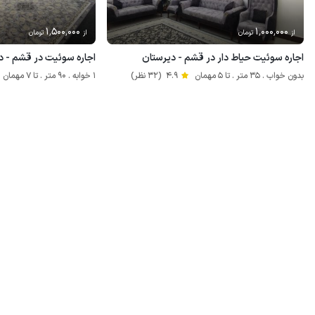
1٬500٬000
1٬000٬000
از
تومان
از
تومان
اجاره سوئیت حیاط دار در قشم - دیرستان
اجاره سوئیت در قشم - د
بدون خواب . 35 متر . تا 5 مهمان
4.9
(32 نظر)
1 خوابه . 90 متر . تا 7 مهمان