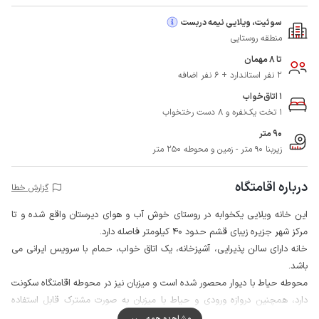
سوئیت، ویلایی نیمه دربست
منطقه روستایی
تا 8 مهمان
2 نفر استاندارد + 6 نفر اضافه
1 اتاق‌خواب
1 تخت یک‌نفره و 8 دست رختخواب
90 متر
زیربنا 90 متر - زمین و محوطه 250 متر
درباره اقامتگاه
گزارش خطا
این خانه ویلایی یکخوابه در روستای خوش آب و هوای دیرستان واقع شده و تا
مرکز شهر جزیره زیبای قشم حدود 40 کیلومتر فاصله دارد.
خانه دارای سالن پذیرایی، آشپزخانه، یک اتاق خواب، حمام با سرویس ایرانی می
باشد.
محوطه حیاط با دیوار محصور شده است و میزبان نیز در محوطه اقامتگاه سکونت
دارد، همچنین دروازه ورودی و حیاط با میزبان به صورت مشترک قابل استفاده
است.
مشاهده همه