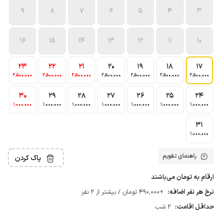
9
8
7
6
5
4
3
16
15
14
13
12
11
10
23
22
21
20
19
18
17
2٬500٬000
2٬500٬000
2٬500٬000
2٬500٬000
2٬500٬000
2٬500٬000
2٬500٬000
30
29
28
27
26
25
24
1٬000٬000
1٬000٬000
1٬000٬000
1٬000٬000
1٬000٬000
1٬000٬000
1٬000٬000
31
1٬000٬000
راهنمای تقویم
پاک کردن
ارقام به تومان می‌باشند
نرخ هر نفر اضافه:
+490٬000 تومان / بیشتر از 2 نفر
حداقل اقامت:
2 شب