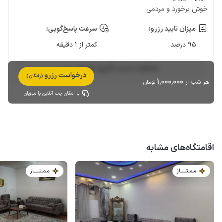
خوش برخورد و مردمی
میزان تایید رزرو:
سرعت پاسخ‌گویی:
95 درصد
کمتر از 1 دقیقه
مشاهده حساب کاربری میزبان
درخواست رزرو
(رایگان)
1٬000٬000
هر شب از
تومان
با امکان چت آنلاین با میزبان
اقامتگاه‌های مشابه
مـمـتــــــاز
مـمـتــــــاز