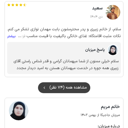
سعید
دی 1404
سلام، از خانم زبیری و پدر محترمشون بابت مهمان نوازی تشکر می کنم.
نکات مثبت اقامتگاه: غذای خانگی باکیفیت با قیمت مناسب نزدیکی
...
بیشتر
مکان به فرودگاه نزدیکی مکان به جزیره هنگام و جنگل حرا روستای
پاسخ میزبان
سهیلی همراهی آقای زبیری جهت بازدید از دیدنیهای جزیره نکته: اگر
قصد اقامت در این روستا داشته، قبل از سفر خودرو جهت گشت در
سلام خیلی ممنون از شما میهمانان گرامی و قدر شناس راستی آقای
جزیره هماهنگ کنید. آقای زبیری این کار رو برای ما انجام دادند و باعث
زبیری همه جوره در خدمت میهمانان هستن به امید دیدار مجدد
شدند در سری در گشت جزیره نداشته باشیم.
مشاهده همه (74 نظر)
خانم مریم
میزبان جاجیگا از بهمن 1402
درباره‌ میزبان: