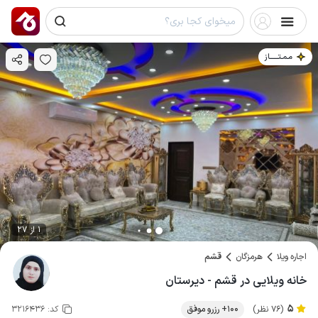
مـمـتــــــاز
1 از 27
اجاره ویلا
هرمزگان
قشم
خانه ویلایی در قشم - دیرستان
5
(76 نظر)
100+ رزرو موفق
کد:
3216436