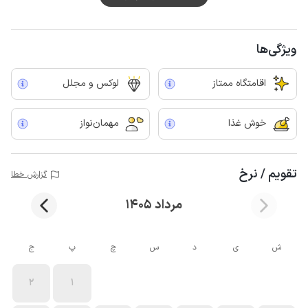
کیلومتر تا گورزین و سهیلی برای سرو غذا های دریایی و بازارچه محلی فاصله دارد.
در این اقامتگاه طراحی نقش حنا با پرداخت هزینه جداگانه با هماهنگی قبلی
انجام می شود.
ویژگی‌ها
اقامتگاه ممتاز
لوکس و مجلل
خوش غذا
مهمان‌نواز
تقویم / نرخ
گزارش خطا
مرداد 1405
ش
ی
د
س
چ
پ
ج
2
1