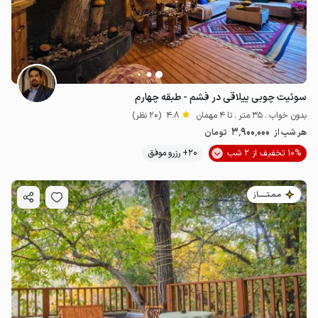
سوئیت چوبی ییلاقی در فشم - طبقه چهارم
بدون خواب . 35 متر . تا 4 مهمان
4.8
(20 نظر)
3٬900٬000
هر شب از
تومان
10% تخفیف از 2 شب
20+ رزرو موفق
مـمـتــــــاز