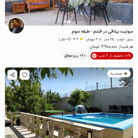
سوئیت ییلاقی در فشم - طبقه سوم
بدون خواب . 25 متر . تا 2 مهمان
4.9
(17 نظر)
2٬900٬000
هر شب از
تومان
10% تخفیف از 2 شب
20+ رزرو موفق
مـمـتــــــاز