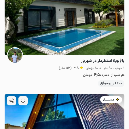
باغ ویلا استخردار در شهریار
1 خوابه . 90 متر . تا 10 مهمان
4.8
(113 نظر)
4٬500٬000
هر شب از
تومان
200+ رزرو موفق
مـمـتــــــاز