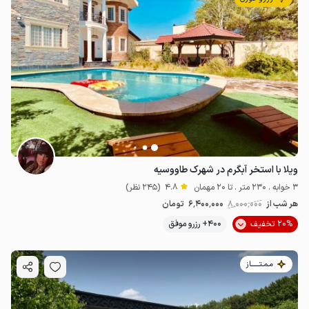
ویلا با استخر آبگرم در شهرک طاووسیه
3 خوابه . 230 متر . تا 20 مهمان
4.8
(245 نظر)
هر شب از
8٬000٬000
6٬400٬000
تومان
20% تخفیف
400+ رزرو موفق
مـمـتــــــاز