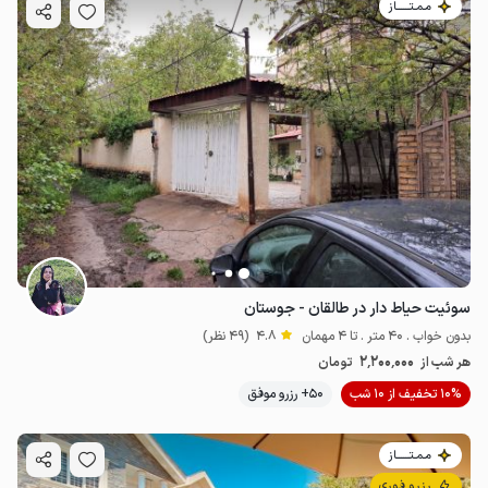
مـمـتــــــاز
سوئیت حیاط دار در طالقان - جوستان
بدون خواب . 40 متر . تا 4 مهمان
4.8
(49 نظر)
2٬200٬000
هر شب از
تومان
10% تخفیف از 10 شب
50+ رزرو موفق
مـمـتــــــاز
رزرو فوری