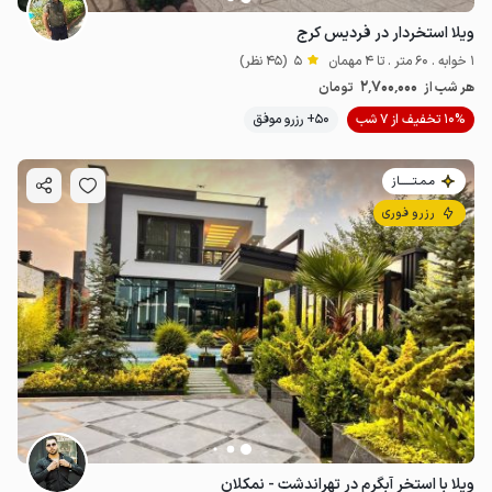
ویلا استخردار در فردیس کرج
1 خوابه . 60 متر . تا 4 مهمان
5
(45 نظر)
2٬700٬000
هر شب از
تومان
10% تخفیف از 7 شب
50+ رزرو موفق
مـمـتــــــاز
رزرو فوری
ویلا با استخر آبگرم در تهراندشت - نمکلان