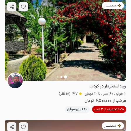
مـمـتــــــاز
ویلا استخردار در کردان
2 خوابه . 160 متر . تا 12 مهمان
4.7
(18 نظر)
6٬500٬000
هر شب از
تومان
10% تخفیف از 3 شب
20+ رزرو موفق
مـمـتــــــاز