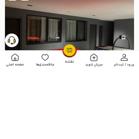
OpenStreetMap
©
نقشه
ورود / ثبت‌نام
میزبان شوید
علاقه‌مندی‌ها
صفحه اصلی
ویلا دوبلکس استخردار در رودهن - خورین
3 خوابه . 250 متر . تا 15 مهمان
4.8
(47 نظر)
7٬000٬000
هر شب از
تومان
10% تخفیف از 3 شب
50+ رزرو موفق
مـمـتــــــاز
رزرو فوری