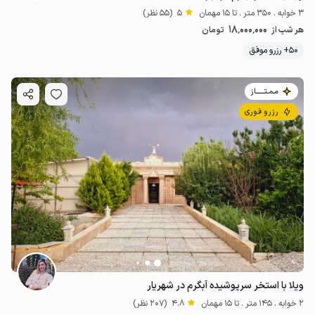
3 خوابه . 350 متر . تا 15 مهمان
5
(55 نظر)
18٬000٬000
هر شب از
تومان
50+ رزرو موفق
مـمـتــــــاز
رزرو فوری
ویلا با استخر سرپوشیده آبگرم در شهریار
2 خوابه . 145 متر . تا 15 مهمان
4.8
(207 نظر)