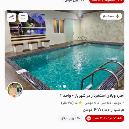
مـمـتــــــاز
اجاره ویلای استخردار در شهریار - واحد ۲
2 خوابه . 100 متر . تا 8 مهمان
5
(45 نظر)
4٬700٬000
هر شب از
تومان
5% تخفیف از 3 شب
50+ رزرو موفق