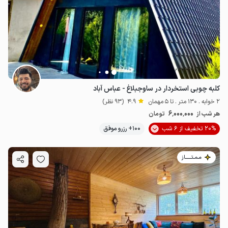
7
میلیون ت
4.8
کلبه چوبی استخردار در ساوجبلاغ - عباس آباد
2 خوابه . 130 متر . تا 5 مهمان
4.9
(93 نظر)
6٬000٬000
هر شب از
تومان
20% تخفیف از 6 شب
100+ رزرو موفق
مـمـتــــــاز