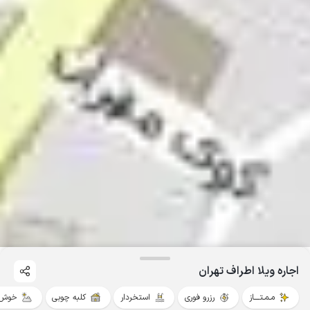
اجاره ویلا اطراف تهران
مـمـتــــاز
رزرو فوری
استخردار
کلبه چوبی
خوش 