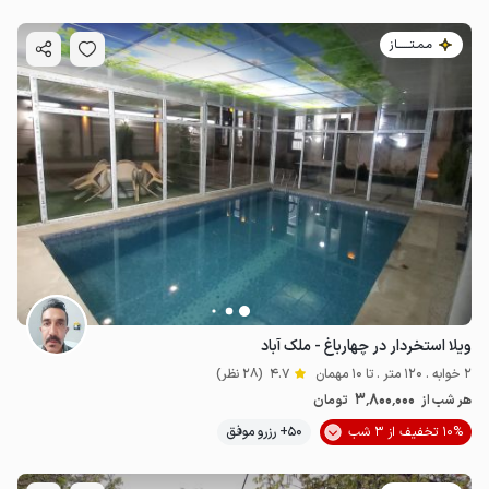
مـمـتــــــاز
ویلا استخردار در چهارباغ - ملک آباد
2 خوابه . 120 متر . تا 10 مهمان
4.7
(28 نظر)
3٬800٬000
هر شب از
تومان
10% تخفیف از 3 شب
50+ رزرو موفق