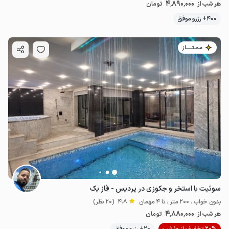
4٬890٬000
هر شب از
تومان
400+ رزرو موفق
مـمـتــــــاز
سوئیت با استخر و جکوزی در پردیس - فاز یک
بدون خواب . 200 متر . تا 4 مهمان
4.8
(20 نظر)
4٬880٬000
هر شب از
تومان
20% تخفیف از 10 شب
20+ رزرو موفق