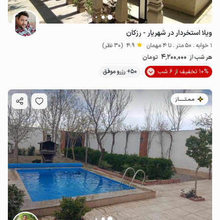
ویلا استخردار در شهریار - رزکان
1 خوابه . 50 متر . تا 4 مهمان
4.9
(30 نظر)
4٬200٬000
هر شب از
تومان
10% تخفیف از 6 شب
50+ رزرو موفق
مـمـتــــــاز