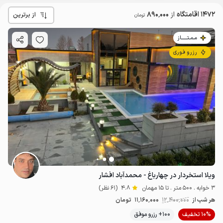
1472 اقامتگاه
از
890٬000
از برترین
تومان
مـمـتــــــاز
رزرو فوری
ویلا استخردار در چهارباغ - محمدآباد افشار
3 خوابه . 500 متر . تا 15 مهمان
4.8
(61 نظر)
هر شب از
12٬400٬000
11٬160٬000
تومان
10% تخفیف
100+ رزرو موفق