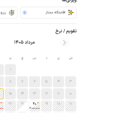
ویژگی‌ها
اقامتگاه ممتاز
رزرو
تقویم / نرخ
مرداد 1405
ش
ی
د
س
چ
پ
1
8
7
6
5
4
3
15
14
13
12
11
10
3
22
21
20
19
18
17
٬000
12٬000٬000