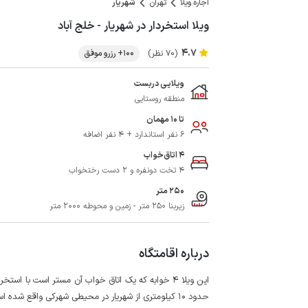
اجاره ویلا
تهران
شهریار
ویلا استخردار در شهریار - خلج آباد
4.7
(70 نظر)
100+ رزرو موفق
ویلایی دربست
منطقه روستایی
تا 10 مهمان
6 نفر استاندارد + 4 نفر اضافه
4 اتاق‌خواب
4 تخت دونفره و 2 دست رختخواب
250 متر
زیربنا 250 متر - زمین و محوطه 2000 متر
درباره اقامتگاه
این ویلا 4 خوابه که یک اتاق خواب آن مستر است با اس
حدود 10 کیلومتری از شهریار در محیطی شهرکی واقع شده است.