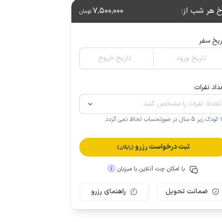
خ هر شب از
:
7٬500٬000
تومان
ریخ سفر
تاریخ ورود
تاریخ خروج
داد نفرات
.
ثبت درخواست رزرو
(رایگان)
با امکان چت آنلاین با میزبان
ضمانت تحویل
راهنمای رزرو