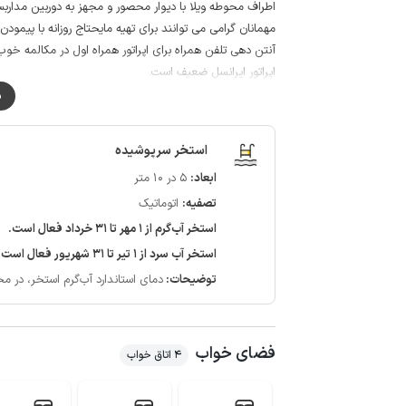
اطراف محوطه ویلا با دیوار محصور و مجهز به دوربین مداربسته است و شه
مهمانان گرامی می توانند برای تهیه مایحتاج روزانه با پیمودن حدود 500 متر به سوپرمارکت و نانوایی دسترس
اپراتور ایرانسل ضعیف است.
حدود 150 متر از مسیر منتهی به اقامتگاه به صورت جاده خاکی است.
م
استخر سرپوشیده
ابعاد:
5 در 10 متر
تصفیه:
اتوماتیک
استخر آب‌گرم از 1 مهر تا 31 خرداد فعال است.
استخر آب سرد از 1 تیر تا 31 شهریور فعال است.
توضیحات:
دمای استاندارد آب‌گرم استخر، در محدوده 28 الی 32 درجه سان
فضای خواب
4 اتاق خواب