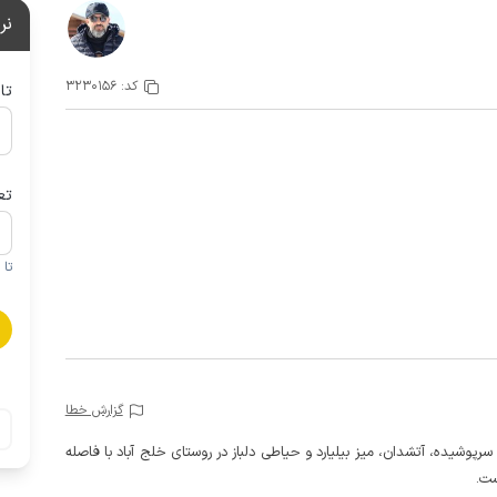
نر
کد:
3230156
تا
تع
تا 1 کودک زیر 5 سال در صورتحساب لحاظ نمی گردد
گزارش خطا
تخر سرپوشیده، آتشدان، میز بیلیارد و حیاطی دلباز در روستای خلج آباد با فاصله