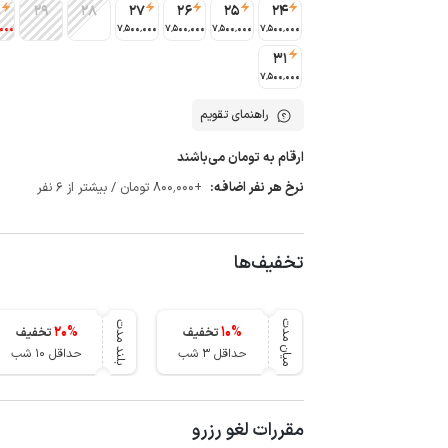
0
29
28
27
26
25
24
٬000
7٬500٬000
7٬500٬000
7٬500٬000
7٬500٬000
31
7٬500٬000
راهنمای تقویم
ارقام به تومان می‌باشند
نرخ هر نفر اضافه:
+800٬000 تومان / بیشتر از 6 نفر
تخفیف‌ها
میان مدت
بلند مدت
20
%
10
%
تخفیف
تخفیف
حداقل 3 شب
حداقل 10 شب
مقررات لغو رزرو