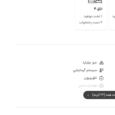
اتاق 4
1 تخت دونفره
2 دست رختخواب
میز بیلیارد
سیستم گرمایشی
تلویزیون
فوتبال دستی
ه (22 گزینه)