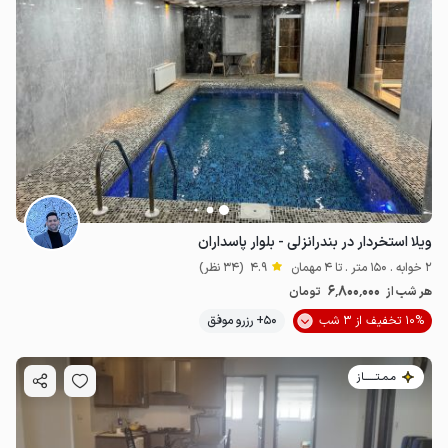
ویلا استخردار در بندرانزلی - بلوار پاسداران
2 خوابه . 150 متر . تا 4 مهمان
4.9
(34 نظر)
6٬800٬000
هر شب از
تومان
10% تخفیف از 3 شب
50+ رزرو موفق
مـمـتــــــاز