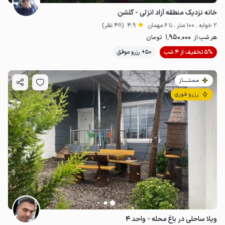
خانه نزدیک منطقه آزاد انزلی - گلشن
2 خوابه . 100 متر . تا 6 مهمان
4.9
(48 نظر)
1٬950٬000
هر شب از
تومان
5% تخفیف از 4 شب
50+ رزرو موفق
مـمـتــــــاز
رزرو فوری
ویلا ساحلی در باغ محله - واحد ۴