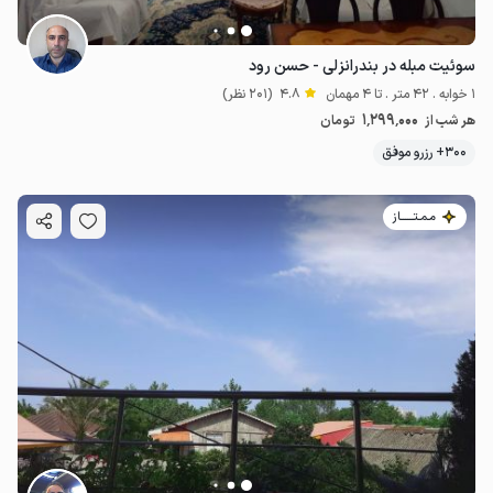
سوئیت مبله در بندرانزلی - حسن رود
1 خوابه . 42 متر . تا 4 مهمان
4.8
(201 نظر)
1٬299٬000
هر شب از
تومان
300+ رزرو موفق
مـمـتــــــاز