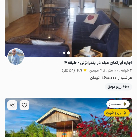
اجاره آپارتمان مبله در بندرانزلی - طبقه ۴
2 خوابه . 100 متر . تا 4 مهمان
4.9
(58 نظر)
1٬600٬000
هر شب از
تومان
100+ رزرو موفق
مـمـتــــــاز
رزرو فوری