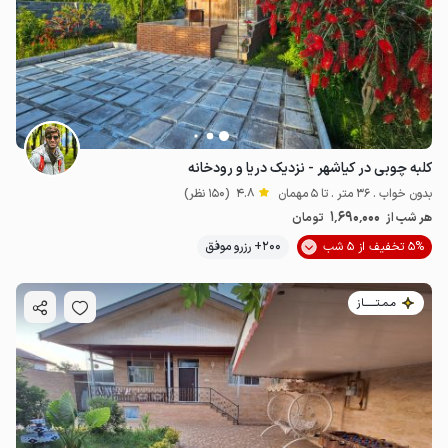
4
میلیون ت
5
کلبه چوبی در کیاشهر - نزدیک دریا و رودخانه
بدون خواب . 36 متر . تا 5 مهمان
4.8
(150 نظر)
1٬690٬000
هر شب از
تومان
5% تخفیف از 5 شب
200+ رزرو موفق
مـمـتــــــاز