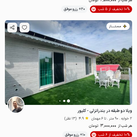
2٬500٬000
هر شب از
تومان
10% تخفیف از 5 شب
20+ رزرو موفق
مـمـتــــــاز
ویلا دو طبقه در بندرانزلی - کلیور
2 خوابه . 90 متر . تا 6 مهمان
4.9
(13 نظر)
3٬000٬000
هر شب از
تومان
10% تخفیف از 6 شب
10+ رزرو موفق