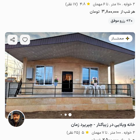
2 خوابه . 70 متر . تا 6 مهمان
4.8
(17 نظر)
3٬800٬000
هر شب از
تومان
20+ رزرو موفق
مـمـتــــــاز
خانه ویلایی در زیباکنار - چپرپرد زمان
2 خوابه . 100 متر . تا 7 مهمان
5
(25 نظر)