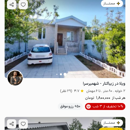
مـمـتــــــاز
ویلا در زیباکنار - شهمیرسرا
2 خوابه . 80 متر . تا 6 مهمان
4.7
(29 نظر)
1٬800٬000
هر شب از
تومان
10% تخفیف از 3 شب
50+ رزرو موفق
مـمـتــــــاز