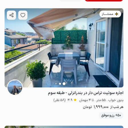
مـمـتــــــاز
اجاره سوئیت تراس دار در بندرانزلی - طبقه سوم
بدون خواب . 55 متر . تا 4 مهمان
4.9
(58 نظر)
1٬999٬000
هر شب از
تومان
50+ رزرو موفق