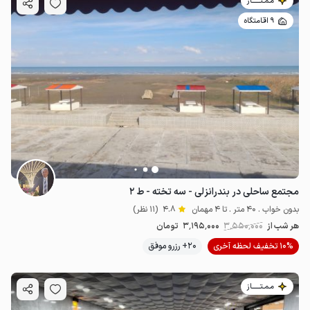
مـمـتــــــاز
9 اقامتگاه
مجتمع ساحلی در بندرانزلی - سه تخته - ط ۲
بدون خواب . 40 متر . تا 4 مهمان
4.8
(11 نظر)
هر شب از
3٬550٬000
3٬195٬000
تومان
10% تخفیف لحظه آخری
20+ رزرو موفق
مـمـتــــــاز