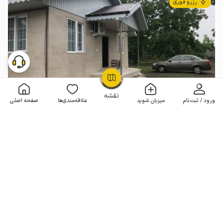
رزرو فوری
OpenStreetMap
©
نقشه
ورود / ثبت‌نام
میزبان شوید
علاقه‌مندی‌ها
صفحه اصلی
اجاره ویلا در انزلی - لب دریا
2 خوابه . 100 متر . تا 8 مهمان
5
(114 نظر)
4٬000٬000
هر شب از
تومان
10% تخفیف از 7 شب
100+ رزرو موفق
مـمـتــــــاز