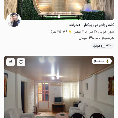
کلبه رولتی در زیباکنار - فخرآباد
بدون خواب . 20 متر . تا 2 مهمان
4.9
(19 نظر)
690٬000
هر شب از
تومان
20+ رزرو موفق
مـمـتــــــاز