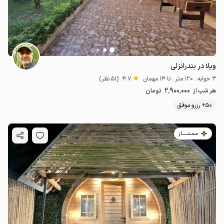
ویلا در بندرانزلی
3 خوابه . 120 متر . تا 14 مهمان
4.7
(51 نظر)
2٬900٬000
هر شب از
تومان
50+ رزرو موفق
مـمـتــــــاز