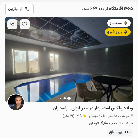
1465 اقامتگاه
از
649٬000
از برترین
تومان
مـمـتــــــاز
رزرو فوری
ویلا دوبلکس استخردار در بندر انزلی - پاسداران
2 خوابه . 150 متر . تا 10 مهمان
4.9
(19 نظر)
6٬500٬000
هر شب از
تومان
20+ رزرو موفق