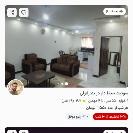
مـمـتــــــاز
سوئیت حیاط دار در بندرانزلی
1 خوابه . 55 متر . تا 4 مهمان
4.7
(26 نظر)
1٬550٬000
هر شب از
تومان
10% تخفیف از 10 شب
20+ رزرو موفق