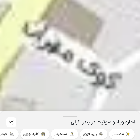
اجاره ویلا و سوئیت در بندر انزلی
مـمـتــــاز
رزرو فوری
استخردار
کلبه چوبی
خوش 