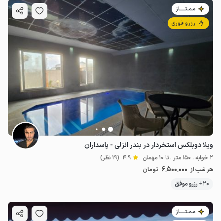
مـمـتــــــاز
رزرو فوری
ویلا دوبلکس استخردار در بندر انزلی - پاسداران
2 خوابه . 150 متر . تا 10 مهمان
4.9
(19 نظر)
6٬500٬000
هر شب از
تومان
20+ رزرو موفق
مـمـتــــــاز