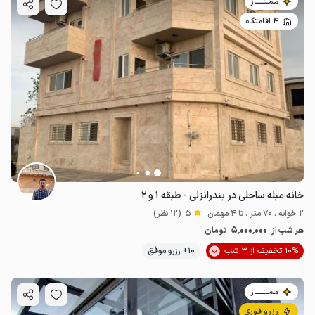
مـمـتــــــاز
4 اقامتگاه
خانه مبله ساحلی در بندرانزلی - طبقه ۱ و ۲
2 خوابه . 70 متر . تا 4 مهمان
5
(12 نظر)
5٬000٬000
هر شب از
تومان
10% تخفیف از 3 شب
10+ رزرو موفق
مـمـتــــــاز
رزرو فوری