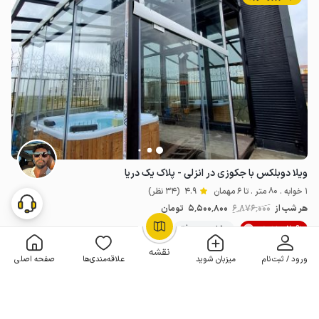
ویلا دوبلکس با جکوزی در انزلی - پلاک یک دریا
1 خوابه . 80 متر . تا 6 مهمان
4.9
(34 نظر)
هر شب از
6٬876٬000
5٬500٬800
تومان
20% تخفیف
50+ رزرو موفق
OpenStreetMap
©
نقشه
ورود / ثبت‌نام
میزبان شوید
علاقه‌مندی‌ها
صفحه اصلی
مـمـتــــــاز
رزرو فوری
4 اقامتگاه