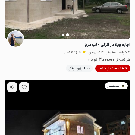
اجاره ویلا در انزلی - لب دریا
2 خوابه . 100 متر . تا 8 مهمان
5
(114 نظر)
4٬000٬000
هر شب از
تومان
10% تخفیف از 7 شب
100+ رزرو موفق
مـمـتــــــاز
2.07
میلیون ت
4.8