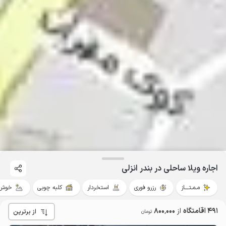
اجاره ویلا ساحلی در بندر انزلی
مـمـتــــاز
رزرو فوری
استخردار
کلبه چوبی
خوش 
491 اقامتگاه
از
800٬000
از برترین
تومان