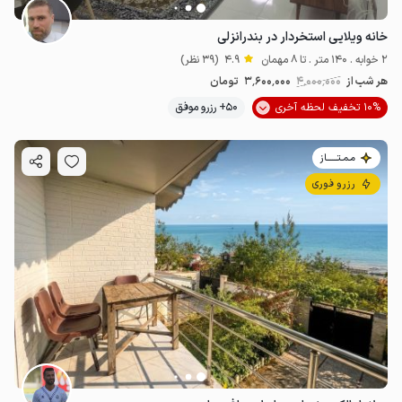
خانه ویلایی استخردار در بندرانزلی
2 خوابه . 140 متر . تا 8 مهمان
4.9
(39 نظر)
هر شب از
4٬000٬000
3٬600٬000
تومان
10% تخفیف لحظه آخری
50+ رزرو موفق
مـمـتــــــاز
رزرو فوری