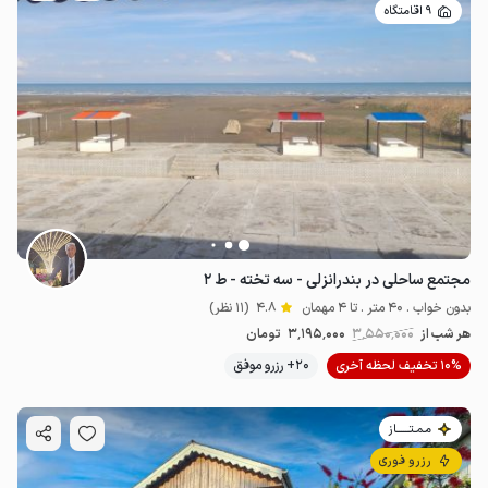
9 اقامتگاه
مجتمع ساحلی در بندرانزلی - سه تخته - ط ۲
بدون خواب . 40 متر . تا 4 مهمان
4.8
(11 نظر)
هر شب از
3٬550٬000
3٬195٬000
تومان
10% تخفیف لحظه آخری
20+ رزرو موفق
مـمـتــــــاز
رزرو فوری