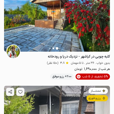
کلبه چوبی در کیاشهر - نزدیک دریا و رودخانه
بدون خواب . 36 متر . تا 5 مهمان
4.8
(150 نظر)
1٬690٬000
هر شب از
تومان
5% تخفیف از 5 شب
200+ رزرو موفق
مـمـتــــــاز
رزرو فوری