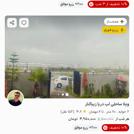
10% تخفیف از 3 شب
200+ رزرو موفق
مـمـتــــــاز
رزرو فوری
ویلا ساحلی لب دریا زیباکنار
2 خوابه . 80 متر . تا 6 مهمان
4.8
(152 نظر)
هر شب از
5٬500٬000
4٬950٬000
تومان
10% تخفیف
200+ رزرو موفق