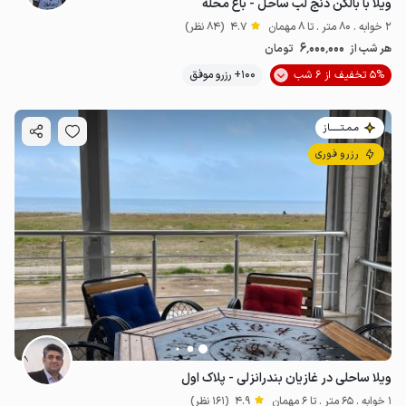
ویلا با بالکن دنج لب ساحل - باغ محله
2 خوابه . 80 متر . تا 8 مهمان
4.7
(84 نظر)
6٬000٬000
هر شب از
تومان
5% تخفیف از 6 شب
100+ رزرو موفق
مـمـتــــــاز
رزرو فوری
ویلا ساحلی در غازیان بندرانزلی - پلاک اول
1 خوابه . 65 متر . تا 6 مهمان
4.9
(161 نظر)