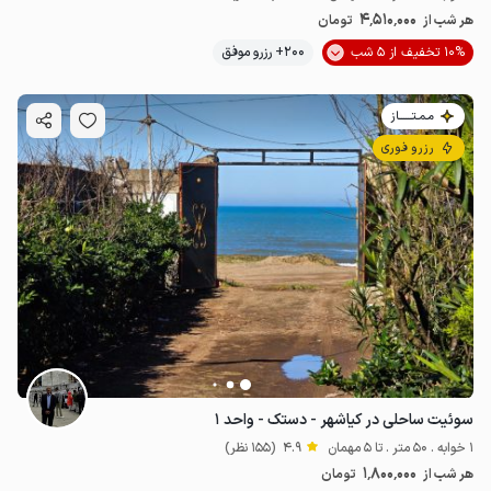
4٬510٬000
هر شب از
تومان
10% تخفیف از 5 شب
200+ رزرو موفق
مـمـتــــــاز
رزرو فوری
سوئیت ساحلی در کیاشهر - دستک - واحد ۱
1 خوابه . 50 متر . تا 5 مهمان
4.9
(155 نظر)
1٬800٬000
هر شب از
تومان