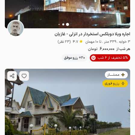
اجاره ویلا دوبلکس استخردار در انزلی - غازیان
3 خوابه . 339 متر . تا 10 مهمان
4.7
(23 نظر)
6٬000٬000
هر شب از
تومان
5% تخفیف از 6 شب
20+ رزرو موفق
مـمـتــــــاز
رزرو فوری