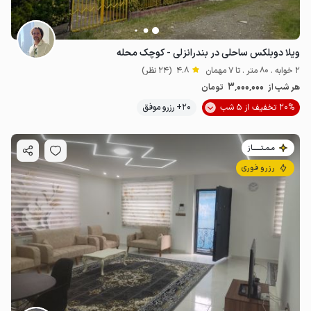
ویلا دوبلکس ساحلی در بندرانزلی - کوچک محله
2 خوابه . 80 متر . تا 7 مهمان
4.8
(24 نظر)
3٬000٬000
هر شب از
تومان
20% تخفیف از 5 شب
20+ رزرو موفق
مـمـتــــــاز
رزرو فوری