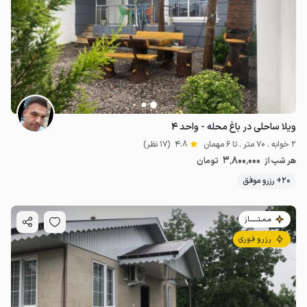
ویلا ساحلی در باغ محله - واحد ۴
2 خوابه . 70 متر . تا 6 مهمان
4.8
(17 نظر)
3٬800٬000
هر شب از
تومان
20+ رزرو موفق
مـمـتــــــاز
رزرو فوری