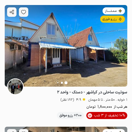
مـمـتــــــاز
رزرو فوری
سوئیت ساحلی در کیاشهر - دستک - واحد ۲
1 خوابه . 50 متر . تا 5 مهمان
4.9
(182 نظر)
1٬800٬000
هر شب از
تومان
10% تخفیف از 3 شب
200+ رزرو موفق