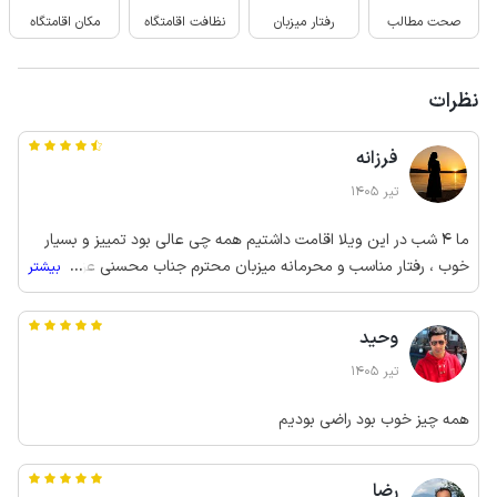
صحت مطالب
رفتار میزبان
نظافت اقامتگاه
مکان اقامتگاه
نظرات
فرزانه
تیر 1405
ما 4 شب در این ویلا اقامت داشتیم همه چی عالی بود تمییز و بسیار
خوب ، رفتار مناسب و محرمانه میزبان محترم جناب محسنی عزیز که
...
بیشتر
همین جا ازشون تشکر میکنم و انشاالله برکت توی زندگیتون جاری باشه
چون بسیار با وجدان و منصف هستن ، انشاالله دوباره قسمت بشه بریم
وحید
انزلی زیبا ، حتما همین جا رو رزو خواهیم کرد
تیر 1405
همه چیز خوب بود راضی بودیم
رضا