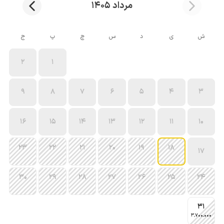
مرداد 1405
ش
ی
د
س
چ
پ
ج
2
1
9
8
7
6
5
4
3
16
15
14
13
12
11
10
23
22
21
20
19
18
17
30
29
28
27
26
25
24
31
3٬700٬000