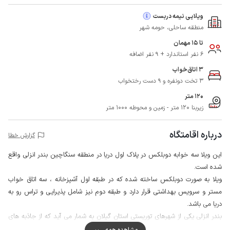
ویلایی نیمه دربست
منطقه ساحلی، حومه شهر
تا 15 مهمان
6 نفر استاندارد + 9 نفر اضافه
3 اتاق‌خواب
3 تخت دونفره و 9 دست رختخواب
120 متر
زیربنا 120 متر - زمین و محوطه 1000 متر
درباره اقامتگاه
گزارش خطا
این ویلا سه خوابه دوبلکس در پلاک اول دریا در منطقه سنگاچین بندر انزلی واقع
شده است.
ویلا به صورت دوبلکس ساخته شده که در طبقه اول آشپزخانه ، سه اتاق خواب
مستر و سرویس بهداشتی قرار دارد و طبقه دوم نیز شامل پذیرایی و تراس رو به
دریا می باشد.
بندر انزلی یکی از شهرهای توریستی استان گیلان به شمار می آید که از جاذبه های
گوناگونی برخودار است نظیر : اسکله و تالاب بندر انزلی ، سواحل زیبا خزر ، موزه ،
مشاهده همه