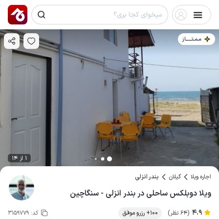
مـمـتــــــاز
1 از 14
اجاره ویلا
گیلان
بندر انزلی
ویلا دوبلکس ساحلی در بندر انزلی - سنگاچین
4.9
(64 نظر)
100+ رزرو موفق
کد:
3159779