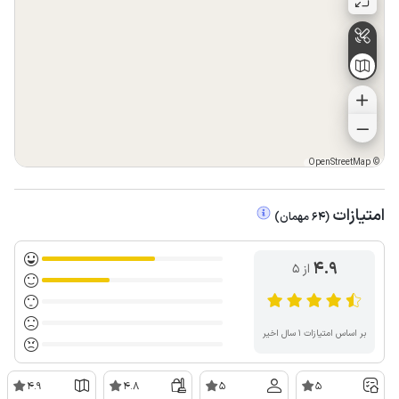
OpenStreetMap
©
امتیازات
(
64
مهمان
)
4.9
از ۵
بر اساس امتیازات ۱ سال اخیر
4.9
4.8
5
5