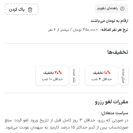
راهنمای تقویم
پاک کردن
ارقام به تومان می‌باشند
نرخ هر نفر اضافه:
+350٬000 تومان / بیشتر از 6 نفر
تخفیف‌ها
میان مدت
بلند مدت
20
%
10
%
تخفیف
تخفیف
حداقل 4 شب
حداقل 10 شب
مقررات لغو رزرو
سیاست متعادل:
در صورتی که رزرو، حداقل 3 روز کامل قبل از تاریخ ورود لغو گردد؛ مبلغ
صورتحساب پس از کسر حداکثر 15 درصد کارمزد به میهمان عودت می‌شود.