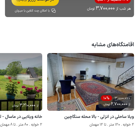
3٬700٬000
هر شب از
تومان
با امکان چت آنلاین با میزبان
اقامتگاه‌های مشابه
3٬000٬000
10%
2٬700٬000
از
تومان
3٬210٬000
از
تومان
ویلا ساحلی در انزلی - بالا محله سنگاچین
خانه ویلایی در ماسال - ل
2 خوابه . 120 متر . تا 12 مهمان
2 خوابه . 80 متر . تا 8 مهمان