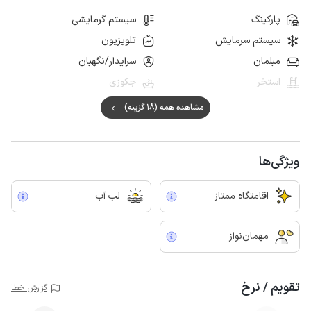
پارکینگ
سیستم گرمایشی
سیستم سرمایش
تلویزیون
مبلمان
سرایدار/نگهبان
استخر
جکوزی
مشاهده همه (18 گزینه)
ویژگی‌ها
اقامتگاه ممتاز
لب آب
مهمان‌نواز
تقویم / نرخ
گزارش خطا