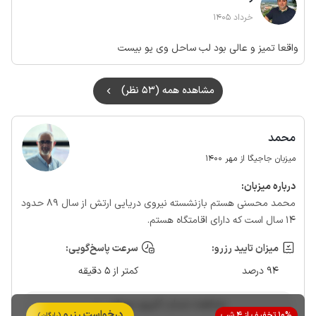
خرداد 1405
واقعا تمیز و عالی بود لب ساحل وی یو بیست
مشاهده همه (53 نظر)
محمد
میزبان جاجیگا از مهر 1400
درباره‌ میزبان:
محمد محسنی هستم بازنشسته نیروی دریایی ارتش از سال 89 حدود
14 سال است که دارای اقامتگاه هستم.
میزان تایید رزرو:
سرعت پاسخ‌گویی:
94 درصد
کمتر از 5 دقیقه
مشاهده حساب کاربری میزبان
درخواست رزرو
10% تخفیف از 4 شب
(رایگان)