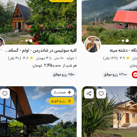
گاه - دشته مینه
کلبه سوئیسی در شاندرمن - اولم - گسکمینجان
4.9
(138 نظر)
1 خوابه . 70 متر . تا 4 مهمان
4.8
(40 نظر)
2٬450٬000
مان
هر شب از
تومان
200+ رزرو موفق
50+ رزرو موفق
خوش منظره
ضدعفونی‌شده
مـمـتــــــاز
رزرو فوری