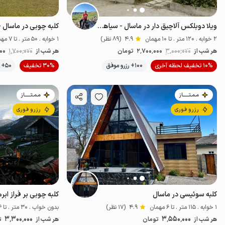
ویلا دوبلکس آلاچیق دار در ماسال - سیاهدول
کلبه چوبی در ماسال -
2 خوابه . 120 متر . تا 10 مهمان
4.9
(89 نظر)
1 خوابه . 50 متر . تا 7 مهمان
هر شب از
3٬000٬000
2٬700٬000
تومان
هر شب از
1٬700٬000
000
10% تخفیف لحظه آخری
100+ رزرو موفق
30% تخفیف
50+ رزرو موفق
خوش منظره
مـمـتــــــاز
مـمـتــــــاز
رزرو فوری
رزرو فوری
کلبه سوئیسی در ماسال
1 خوابه . 115 متر . تا 6 مهمان
4.9
(17 نظر)
بدون خواب . 30 متر . تا 4 مهمان
3٬300٬000
3٬550٬000
هر شب از
تومان
هر شب از
ت