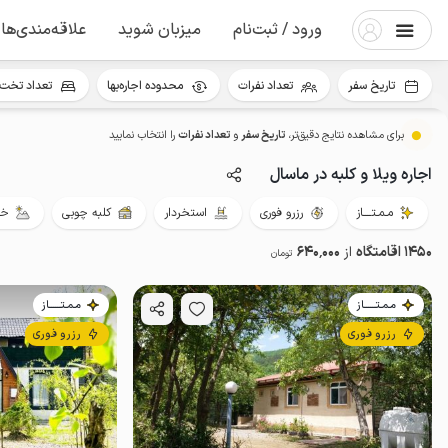
ورود / ثبت‌نام
میزبان شوید
علاقه‌مندی‌ها
تاریخ سفر
تعداد نفرات
محدوده اجاره‌بها
تعداد تخت 
برای مشاهده نتایج دقیق‌تر،
تاریخ سفر
و
تعداد نفرات
را انتخاب نمایید
اجاره ویلا و کلبه در ماسال
مـمـتــــاز
رزرو فوری
استخردار
کلبه چوبی
خو
1450 اقامتگاه
از
640٬000
تومان
مـمـتــــــاز
مـمـتــــــاز
رزرو فوری
رزرو فوری