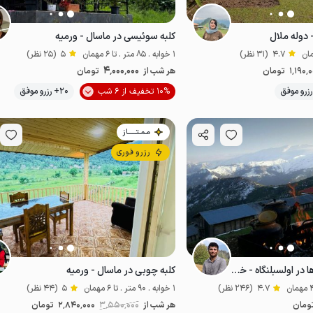
 دوله ملال
کلبه سوئیسی در ماسال - ورمیه
4.7
(31 نظر)
1 خوابه . 85 متر . تا 6 مهمان
5
(25 نظر)
4٬000٬000
1٬190٬
تومان
هر شب از
تومان
موقعیت در نقشه
موقعیت در نقشه
10% تخفیف از 6 شب
20+ رزرو موفق
مـمـتــــــاز
رزرو فوری
کلبه چوبی بر فراز ابرها در اولسبلنگاه - خریدول
کلبه چوبی در ماسال - ورمیه
4.7
(246 نظر)
1 خوابه . 90 متر . تا 6 مهمان
5
(44 نظر)
ومان
هر شب از
3٬550٬000
2٬840٬000
تومان