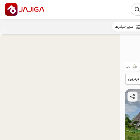
سایر فیلترها
لب‌آب
بوم‌گردی
حیاط‌دار
با صبحانه
پت‌نواز
 برترین