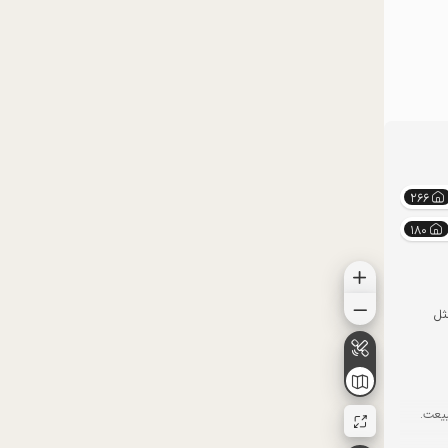
موقعیت در نقشه
موقعیت در نقشه
266
180
ثل
بیعت.