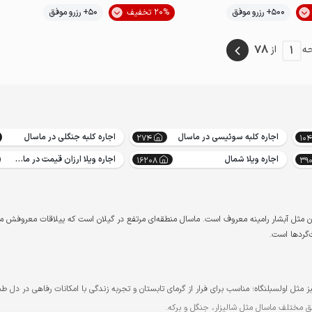
موقعیت در نقشه
500+ رزرو موفق
20% تخفیف
50+ رزرو موفق
خوش منظره
78
1
ه
از
اجاره کلبه سوئیسی در ماسال
اجاره کلبه جنگلی در ماسال
274
104
اجاره ویلا شمال
اجاره ویلا ارزان قیمت در ماسال
16208
39
 مثل آبشار رامینه معروف است. ماسال منطقه‌ای مرتفع در گیلان است که ییلاقات معروفش م
‌گردها است.
ثل اولسبلنگاه؛ مناسب برای فرار از گرمای تابستان و تجربه زندگی با امکانات رفاهی در دل ط
طق مختلف ماسال مثل شالیزار، جنگل و برکه.