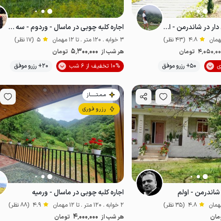
کلبه سوئیسی جکوزی دار در شاندرمن - اولم
اجاره کلبه چوبی در ماسال - وردوم - سه خوابه
4.8
(43 نظر)
3 خوابه . 120 متر . تا 12 مهمان
5
(17 نظر)
5٬300٬000
4٬050٬0
تومان
هر شب از
تومان
موقعیت در نقشه
موقعیت در نقشه
50+ رزرو موفق
10% تخفیف از 6 شب
20+ رزرو موفق
پت‌نواز
مناسب توان‌یاب
مـمـتــــــاز
رزرو فوری
 شاندرمن - اولم
اجاره کلبه چوبی در ماسال - ورمیه
4.8
(35 نظر)
2 خوابه . 120 متر . تا 12 مهمان
4.9
(88 نظر)
4٬000٬000
مان
هر شب از
تومان