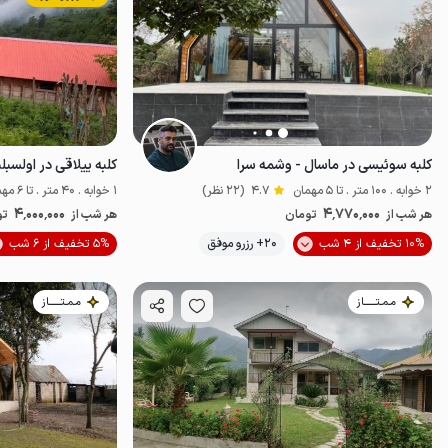
کلبه سوئیسی در ماسال - وشمه سرا
کلبه ییلاقی در اولسبلن
2 خوابه . 100 متر . تا 5 مهمان
4.7
(22 نظر)
1 خوابه . 40 متر . تا 6 مهمان
4٬000٬000
4٬770٬000
هر شب از
تومان
هر شب از
تو
موقعیت در نقشه
10% تخفیف از 4 شب
20+ رزرو موفق
5% تخفیف از 6 شب
مـمـتــــــاز
مـمـتــــــاز