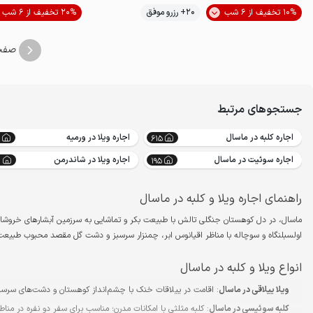
10% تخفیف از 6 شب
20+ رزرو موفق
20% تخفیف از 6 شب
خوش منظره
صفح
جستجوهای مرتبط
اجاره کلبه در ماسال
اجاره ویلا در ورمیه
615
اجاره سوئیت در ماسال
اجاره ویلا در شاندرمن
0
195
راهنمای اجاره ویلا و کلبه در ماسال
ماسال، در دل کوهستان جنگلی تالش با طبیعت بکر و تماشایی به سرزمین آبشارهای خروشان
اولسبلنگاه و سوچاله با مناظر اقیانوس ابر، چمنزار سرسبز و دشت گل مقصد محبوب طبیعت
انواع ویلا و کلبه در ماسال
ویلا ییلاقی در ماسال
: اقامت در ییلاقات خنک با چشم‌انداز کوهستان و دشت‌های سرسبز م
کلبه سوئیسی در ماسال
: کلبه مثلثی با امکانات مدرن؛ مناسب برای سفر دو نفره در منا