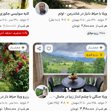
ویلا با حیاط دلباز در شاندرمن - اولم
3 خوابه . 130 متر . تا 8 مهمان
4.8
(100 نظر)
2 خوابه . 130 متر . تا 8 مهمان
2٬800٬000
هر شب از
تومان
هر شب از
4٬500٬000
00
100+ رزرو موفق
10% تخفیف لحظه آخری
ضدعفونی‌شده
مـمـتــــــاز
مـمـتــــــاز
رزرو فوری
ویلا جنگلی با چشم انداز زیبا در ماسال - ورمیه
رزرو ویلا حیاط دار در
2 خوابه . 125 متر . تا 12 مهمان
4.8
(125 نظر)
2 خوابه . 100 متر . تا 10 مهمان
1٬500٬000
3٬480٬000
هر شب از
تومان
هر شب از
تو