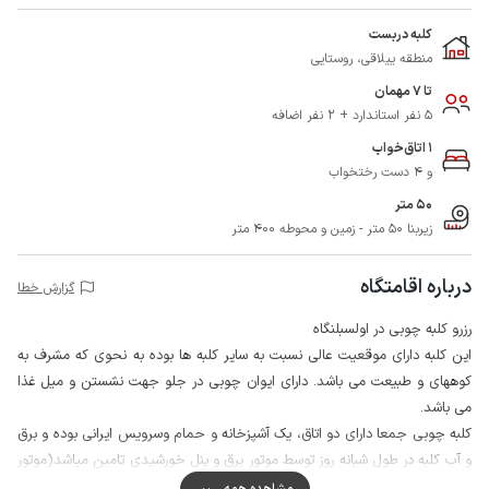
کلبه دربست
منطقه ییلاقی، روستایی
تا 7 مهمان
5 نفر استاندارد + 2 نفر اضافه
1 اتاق‌خواب
و 4 دست رختخواب
50 متر
زیربنا 50 متر - زمین و محوطه 400 متر
درباره اقامتگاه
گزارش خطا
رزرو کلبه چوبی در اولسبلنگاه
این کلبه دارای موقعیت عالی نسبت به سایر کلبه ها بوده به نحوی که مشرف به
کوههای و طبیعت می باشد. دارای ایوان چوبی در جلو جهت نشستن و میل غذا
می باشد.
کلبه چوبی جمعا دارای دو اتاق، یک آشپزخانه و حمام وسرویس ایرانی بوده و برق
و آب کلبه در طول شبانه روز توسط موتور برق و پنل خورشیدی تامین میاشد(موتور
برق از حدود ساعت 7 عصر تا 1 بامداد روشن است.)
مشاهده همه