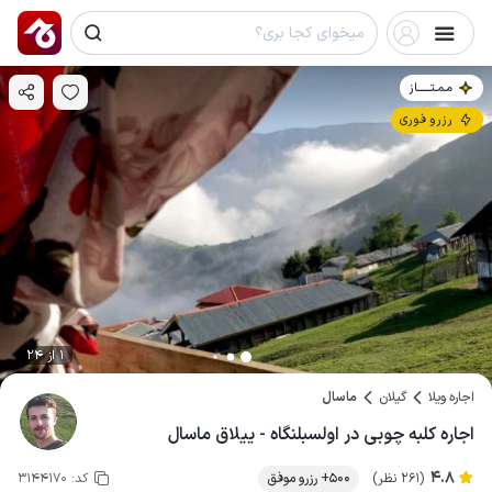
مـمـتــــــاز
رزرو فوری
1 از 24
اجاره ویلا
گیلان
ماسال
اجاره کلبه چوبی در اولسبلنگاه - ییلاق ماسال
4.8
(261 نظر)
500+ رزرو موفق
کد:
3144170