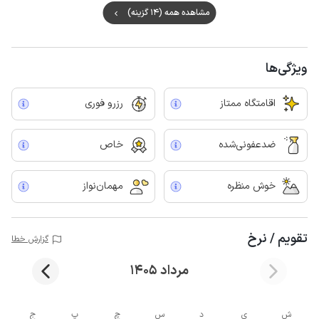
مشاهده همه (14 گزینه)
ویژگی‌ها
اقامتگاه ممتاز
رزرو فوری
ضدعفونی‌شده
خاص
خوش منظره
مهمان‌نواز
تقویم / نرخ
گزارش خطا
مرداد 1405
ش
ی
د
س
چ
پ
ج