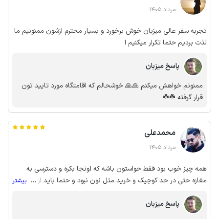
مرداد 1405
تجربه سفر عالی میزبان خوش برخورد و بسیار محترم ازشون ممنونیم ما
لذت بردیم حتما تکرار میکنیم ا
پاسخ میزبان
ممنونم خواهش میکنم 🙏🙏 خوشحالم که اقامتگاه مورد تایید تون
قرار گرفته ☘️☘️
محمدعلی
مرداد 1405
همه چیز خوب بود فقط حواستون باشه که اونجا بکره و دسترسی به
مغازه حتی در حد کوچیک و خرید مثل نون نبود و حتما باید از قبل
...
بیشتر
تهیه کنید و یا باید بری پایین تر توی جاده تهیه کنی و دوم اینکه جای
پاسخ میزبان
پارک اونجا هست اما چون ماشین های دیگه هم پشت سرت پارک
میکنن، برای خروج شاید به کم معطل شی که خب اینم عیب نیست