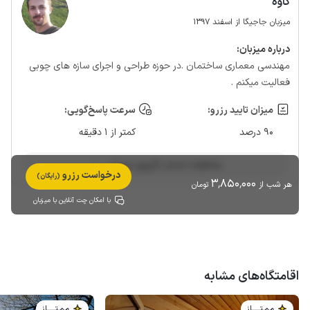
کاوه
میزبان جاجیگا از اسفند 1397
درباره‌ میزبان:
مهندسی معماری ساختمان .در حوزه طراحی و اجرای سازه های چوبی
فعالیت میکنم .
میزان تایید رزرو:
سرعت پاسخ‌گویی:
90 درصد
کمتر از 1 دقیقه
مشاهده حساب کاربری میزبان
درخواست رزرو
(رایگان)
3٬850٬000
هر شب از
تومان
با امکان چت آنلاین با میزبان
اقامتگاه‌های مشابه
مـمـتــــــاز
مـمـتــــــاز