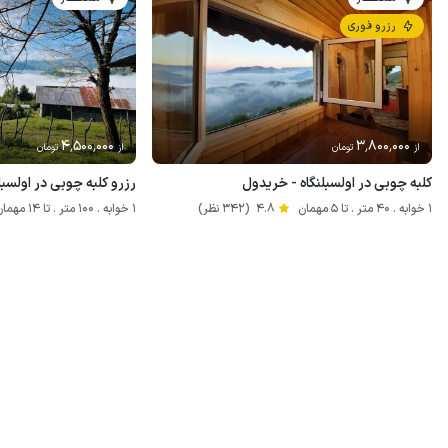
رزرو فوری
4٬500٬000
3٬800٬000
از
تومان
از
تومان
کلبه چوبی در اولسبلنگاه - خریدول
رزرو کلبه چوبی در اولسبل
1 خوابه . 40 متر . تا 5 مهمان
4.8
(342 نظر)
1 خوابه . 100 متر . تا 14 مهمان