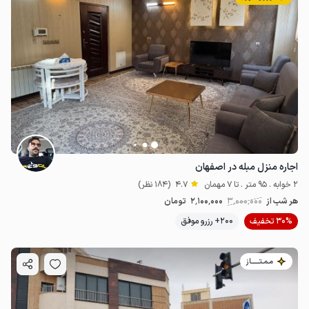
اجاره منزل مبله در اصفهان
2 خوابه . 95 متر . تا 7 مهمان
4.7
(184 نظر)
هر شب از
3٬000٬000
2٬100٬000
تومان
30% تخفیف
200+ رزرو موفق
مـمـتــــــاز