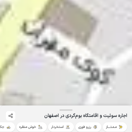
اجاره سوئیت و اقامتگاه بوم‌گردی در اصفهان
مـمـتــــاز
رزرو فوری
استخردار
خوش منظره
جکو