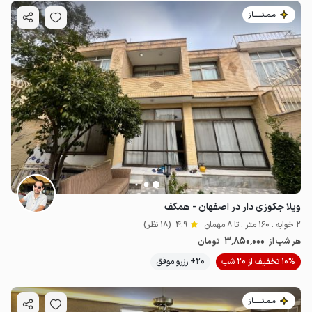
مـمـتــــــاز
ویلا جکوزی دار در اصفهان - همکف
2 خوابه . 160 متر . تا 8 مهمان
4.9
(18 نظر)
3٬850٬000
هر شب از
تومان
10% تخفیف از 20 شب
20+ رزرو موفق
مـمـتــــــاز