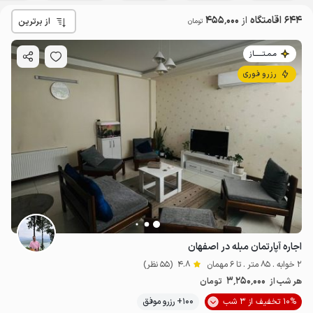
644 اقامتگاه
از
455٬000
از برترین
تومان
مـمـتــــــاز
رزرو فوری
اجاره آپارتمان مبله در اصفهان
2 خوابه . 85 متر . تا 6 مهمان
4.8
(55 نظر)
3٬250٬000
هر شب از
تومان
10% تخفیف از 3 شب
100+ رزرو موفق