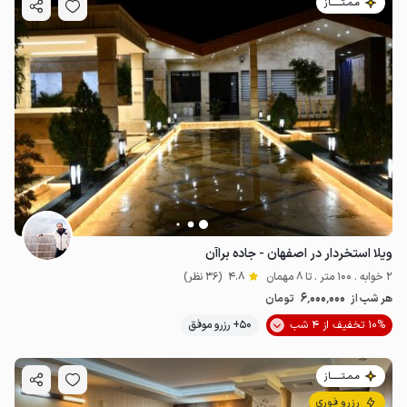
مـمـتــــــاز
ویلا استخردار در اصفهان - جاده براآن
2 خوابه . 100 متر . تا 8 مهمان
4.8
(36 نظر)
6٬000٬000
هر شب از
تومان
10% تخفیف از 4 شب
50+ رزرو موفق
مـمـتــــــاز
رزرو فوری