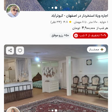
اجاره ویلا استخردار در اصفهان - کبوترآباد
1 خوابه . 180 متر . تا 8 مهمان
4.8
(34 نظر)
4٬900٬000
هر شب از
تومان
20% تخفیف از 6 شب
50+ رزرو موفق
مـمـتــــــاز