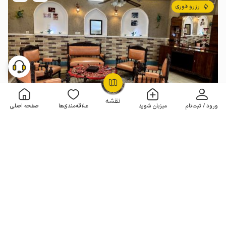
رزرو فوری
OpenStreetMap
©
نقشه
ورود / ثبت‌نام
میزبان شوید
علاقه‌مندی‌ها
صفحه اصلی
خانه سنتی در اصفهان - زیر همکف
1 خوابه . 90 متر . تا 5 مهمان
4.8
(72 نظر)
2٬500٬000
هر شب از
تومان
100+ رزرو موفق
مـمـتــــــاز
رزرو فوری