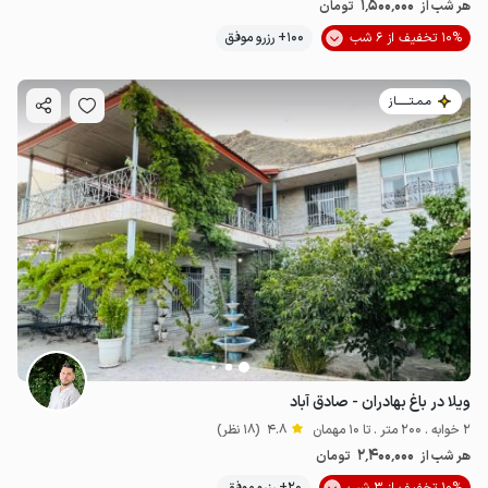
1٬500٬000
هر شب از
تومان
10% تخفیف از 6 شب
100+ رزرو موفق
مـمـتــــــاز
ویلا در باغ بهادران - صادق آباد
2 خوابه . 200 متر . تا 10 مهمان
4.8
(18 نظر)
2٬400٬000
هر شب از
تومان