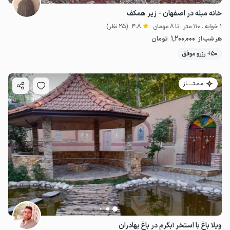
خانه مبله در اصفهان - زیر همکف
1 خوابه . 110 متر . تا 8 مهمان
4.8
(25 نظر)
1٬200٬000
هر شب از
تومان
50+ رزرو موفق
مـمـتــــــاز
ویلا باغ با استخر آبگرم در باغ بهادران