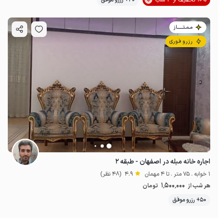
10% تخفیف از 3 شب
20+ رزرو موفق
مـمـتــــــاز
رزرو فوری
اجاره خانه مبله در اصفهان - طبقه ۲
1 خوابه . 75 متر . تا 4 مهمان
4.9
(48 نظر)
1٬500٬000
هر شب از
تومان
50+ رزرو موفق