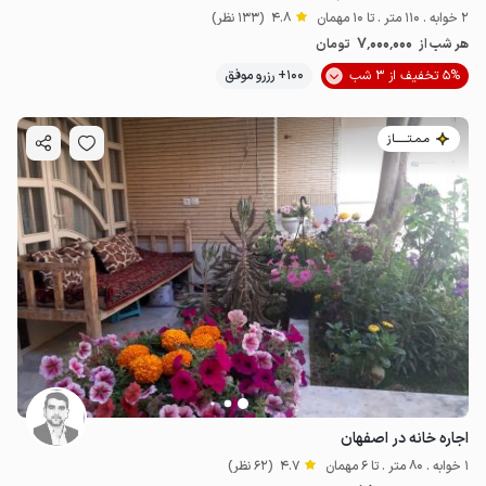
2 خوابه . 110 متر . تا 10 مهمان
4.8
(133 نظر)
7٬000٬000
هر شب از
تومان
5% تخفیف از 3 شب
100+ رزرو موفق
مـمـتــــــاز
اجاره خانه در اصفهان
1 خوابه . 80 متر . تا 6 مهمان
4.7
(62 نظر)