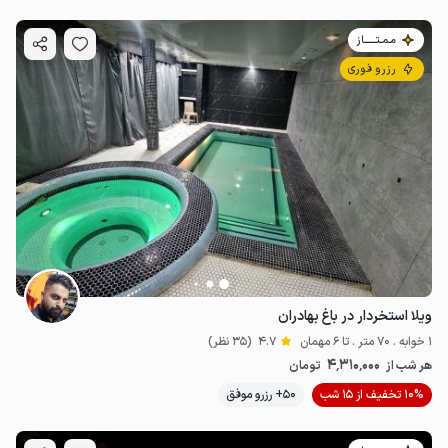
مـمـتــــــاز
رزرو فوری
ویلا استخردار در باغ بهادران
1 خوابه . 70 متر . تا 6 مهمان
4.7
(35 نظر)
4٬310٬000
هر شب از
تومان
10% تخفیف از 15 شب
50+ رزرو موفق