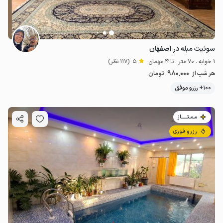
سوئیت مبله در اصفهان
1 خوابه . 70 متر . تا 4 مهمان
5
(117 نظر)
980٬000
هر شب از
تومان
100+ رزرو موفق
مـمـتــــــاز
رزرو فوری