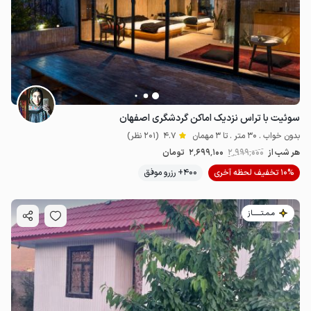
7
میلیون ت
4.8
سوئیت با تراس نزدیک اماکن گردشگری اصفهان
بدون خواب . 30 متر . تا 3 مهمان
4.7
(201 نظر)
هر شب از
2٬999٬000
2٬699٬100
تومان
10% تخفیف لحظه آخری
400+ رزرو موفق
مـمـتــــــاز