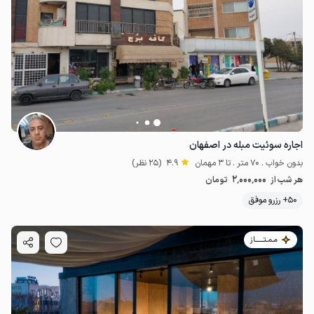
اجاره سوئیت مبله در اصفهان
بدون خواب . 70 متر . تا 3 مهمان
4.9
(25 نظر)
2٬000٬000
هر شب از
تومان
50+ رزرو موفق
مـمـتــــــاز