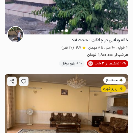
خانه ویلایی در چادگان - حجت آباد
2 خوابه . 90 متر . تا 8 مهمان
4.7
(20 نظر)
1٬800٬000
هر شب از
تومان
10% تخفیف از 3 شب
20+ رزرو موفق
مـمـتــــــاز
رزرو فوری