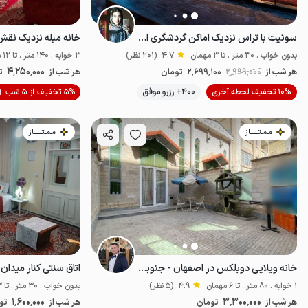
سوئیت با تراس نزدیک اماکن گردشگری اصفهان
بدون خواب . 30 متر . تا 3 مهمان
4.7
(201 نظر)
3 خوابه . 140 متر . تا 12 مهمان
4٬250٬000
هر شب از
2٬999٬000
2٬699٬100
تومان
هر شب از
ت
10% تخفیف لحظه آخری
400+ رزرو موفق
5% تخفیف از 5 شب
ضدعفونی‌شده
مـمـتــــــاز
مـمـتــــــاز
خانه ویلایی دوبلکس در اصفهان - جنوبی - ۲
1 خوابه . 80 متر . تا 6 مهمان
4.9
(5 نظر)
بدون خواب . 30 متر . تا 3 مهمان
1٬600٬000
3٬300٬000
هر شب از
تومان
هر شب از
تو