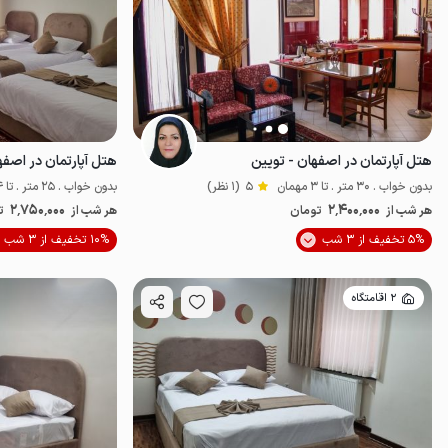
هتل آپارتمان در اصفهان - تویین
هتل آپارتمان در اصفها
بدون خواب . 30 متر . تا 3 مهمان
5
(1 نظر)
بدون خواب . 25 متر . تا 4 مهمان
2٬750٬000
2٬400٬000
هر شب از
تومان
هر شب از
ت
5% تخفیف از 3 شب
10% تخفیف از 3 شب
ضدعفونی‌شده
2 اقامتگاه