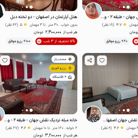
خانه مبله نزدیک نقش جهان - طبقه ۲ - واحد ۲
هتل آپارتمان در اصفهان - دو تخته دبل
4.7
(18 نظر)
بدون خواب . 30 متر . تا 3 مهمان
5
(62 نظر)
2٬400٬000
ومان
هر شب از
تومان
موقعیت در نقشه
موقعیت در نقشه
20+ رزرو موفق
5% تخفیف از 3 شب
100+ رزرو موفق
مـمـتــــــاز
رزرو فوری
2 اقامتگاه
اتاق سنتی کنار میدان نقش جهان اصفهان- ۱۰۴
خانه مبله نزدیک نقش جهان - طبقه ۲ - واحد ۹
4.6
(6 نظر)
2 خوابه . 120 متر . تا 10 مهمان
4.6
(27 نظر)
3٬200٬000
مان
هر شب از
تومان