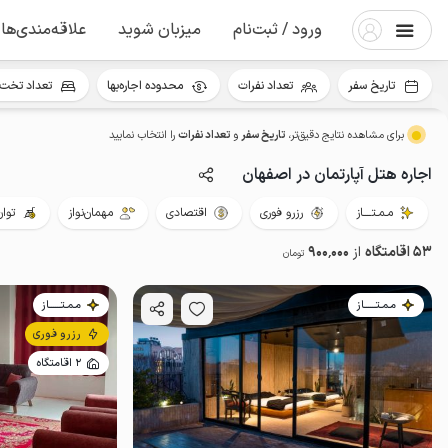
ورود / ثبت‌نام
میزبان شوید
علاقه‌مندی‌ها
تاریخ سفر
تعداد نفرات
محدوده اجاره‌بها
تعداد تخت 
برای مشاهده نتایج دقیق‌تر،
تاریخ سفر
و
تعداد نفرات
را انتخاب نمایید
اجاره هتل آپارتمان در اصفهان
مـمـتــــاز
رزرو فوری
اقتصادی
مهمان‌نواز
توان
53 اقامتگاه
از
900٬000
تومان
مـمـتــــــاز
مـمـتــــــاز
رزرو فوری
2 اقامتگاه