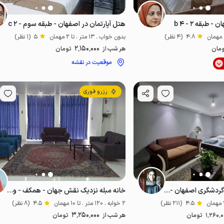
طبقه ۲ - b ۴
هتل آپارتمان در اصفهان - طبقه سوم - c ۲
4.8
(4 نظر)
بدون خواب . 13 متر . تا 2 مهمان
5
(1 نظر)
2٬150٬000
مان
هر شب از
تومان
موقعیت در نقشه
موقعیت در نقشه
رزرو فوری
سوئیت نزدیک اماکن گردشگری اصفهان - واحد۱
خانه مبله نزدیک نقش جهان - همکف - واحد ۷
4.5
(211 نظر)
2 خوابه . 120 متر . تا 10 مهمان
4.5
(8 نظر)
3٬250٬000
1٬260٬
تومان
هر شب از
تومان