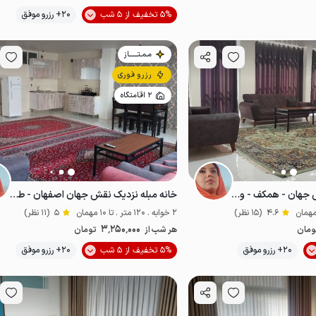
موقعیت در نقشه
5% تخفیف از 5 شب
20+ رزرو موفق
مـمـتــــــاز
رزرو فوری
2 اقامتگاه
خانه مبله نزدیک نقش جهان - همکف - واحد ۱
خانه مبله نزدیک نقش جهان اصفهان - طبقه ۳
4.6
(15 نظر)
2 خوابه . 120 متر . تا 10 مهمان
5
(11 نظر)
3٬250٬000
ومان
هر شب از
تومان
موقعیت در نقشه
20+ رزرو موفق
5% تخفیف از 5 شب
20+ رزرو موفق