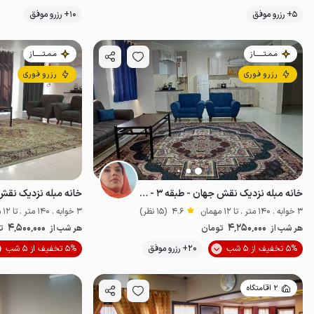
موقعیت در نقشه
5+ رزرو موفق
10+ رزرو موفق
مـمـتــــــاز
مـمـتــــــاز
رزرو فوری
رزرو فوری
خانه مبله نزدیک نقش جهان - طبقه ۳ - واحد۴
3 خوابه . 140 متر . تا 12 مهمان
4.6
(15 نظر)
3 خوابه . 140 متر . تا 12 مهمان
4٬500٬000
4٬250٬000
هر شب از
تومان
هر شب از
ت
موقعیت در نقشه
5% تخفیف از 5 شب
20+ رزرو موفق
5% تخفیف از 5 شب
2 اقامتگاه