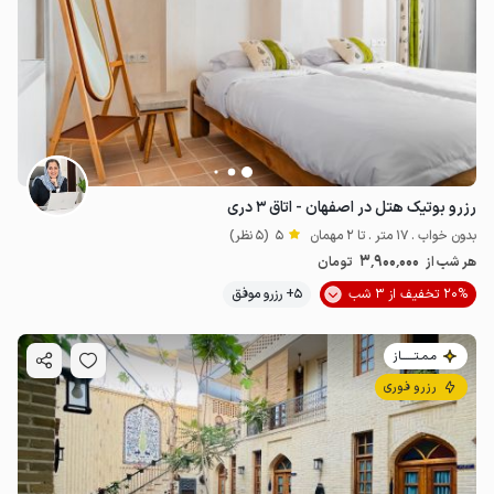
رزرو بوتیک هتل در اصفهان - اتاق ۳ دری
بدون خواب . 17 متر . تا 2 مهمان
5
(5 نظر)
3٬900٬000
هر شب از
تومان
20% تخفیف از 3 شب
5+ رزرو موفق
مـمـتــــــاز
رزرو فوری