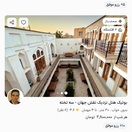
5+ رزرو موفق
مـمـتــــــاز
2 اقامتگاه
بوتیک هتل نزدیک نقش جهان - سه تخته
بدون خواب . 30 متر . تا 4 مهمان
4.6
(6 نظر)
2٬800٬000
هر شب از
تومان
10+ رزرو موفق