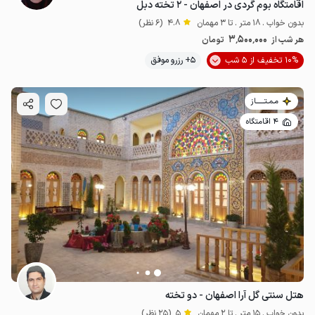
اقامتگاه بوم گردی در اصفهان - ۲ تخته دبل
بدون خواب . 18 متر . تا 3 مهمان
4.8
(6 نظر)
3٬500٬000
هر شب از
تومان
10% تخفیف از 5 شب
5+ رزرو موفق
مـمـتــــــاز
4 اقامتگاه
هتل سنتی گل آرا اصفهان - دو تخته
بدون خواب . 15 متر . تا 2 مهمان
5
(25 نظر)