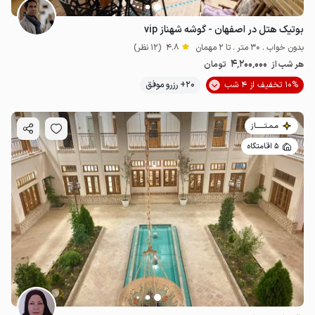
بوتیک هتل در اصفهان - گوشه شهناز vip
بدون خواب . 30 متر . تا 2 مهمان
4.8
(12 نظر)
4٬200٬000
هر شب از
تومان
10% تخفیف از 4 شب
20+ رزرو موفق
مـمـتــــــاز
5 اقامتگاه