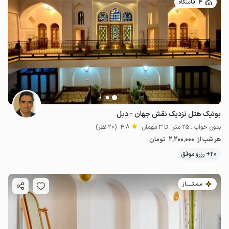
4 اقامتگاه
بوتیک هتل نزدیک نقش جهان - دبل
بدون خواب . 25 متر . تا 3 مهمان
4.8
(20 نظر)
2٬200٬000
هر شب از
تومان
20+ رزرو موفق
مـمـتــــــاز