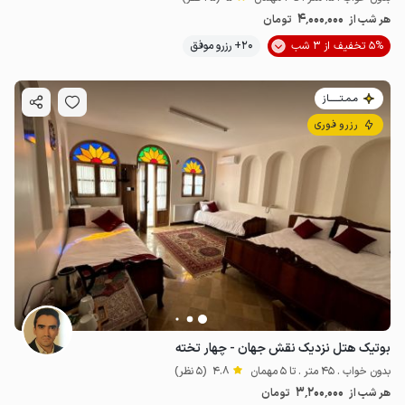
4٬000٬000
هر شب از
تومان
5% تخفیف از 3 شب
20+ رزرو موفق
مـمـتــــــاز
رزرو فوری
بوتیک هتل نزدیک نقش جهان - چهار تخته
بدون خواب . 45 متر . تا 5 مهمان
4.8
(5 نظر)
3٬200٬000
هر شب از
تومان