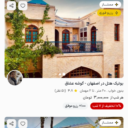
مـمـتــــــاز
رزرو فوری
بوتیک هتل در اصفهان - گوشه عشاق
بدون خواب . 20 متر . تا 2 مهمان
4.8
(51 نظر)
3٬000٬000
هر شب از
تومان
10% تخفیف از 7 شب
100+ رزرو موفق
مـمـتــــــاز