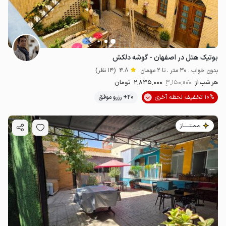
بوتیک هتل در اصفهان - گوشه دلکش
بدون خواب . 30 متر . تا 2 مهمان
4.8
(14 نظر)
هر شب از
3٬150٬000
2٬835٬000
تومان
10% تخفیف لحظه آخری
20+ رزرو موفق
مـمـتــــــاز