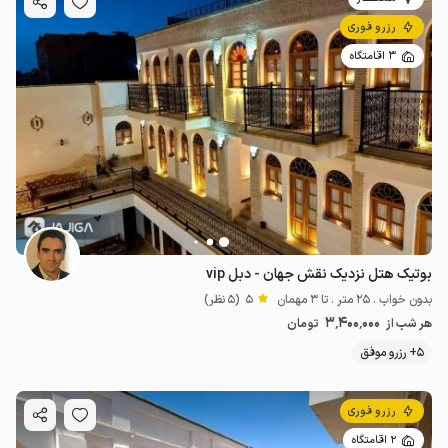
رزرو فوری
3 اقامتگاه
بوتیک هتل نزدیک نقش جهان - دبل vip
بدون خواب . 25 متر . تا 3 مهمان
5
(5 نظر)
3٬400٬000
هر شب از
تومان
5+ رزرو موفق
رزرو فوری
2 اقامتگاه