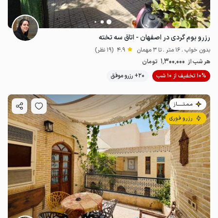
رزرو بوم گردی در اصفهان - اتاق سه تخته
بدون خواب . 16 متر . تا 3 مهمان
4.9
(19 نظر)
1٬300٬000
هر شب از
تومان
10% تخفیف از 10 شب
20+ رزرو موفق
مـمـتــــــاز
رزرو فوری