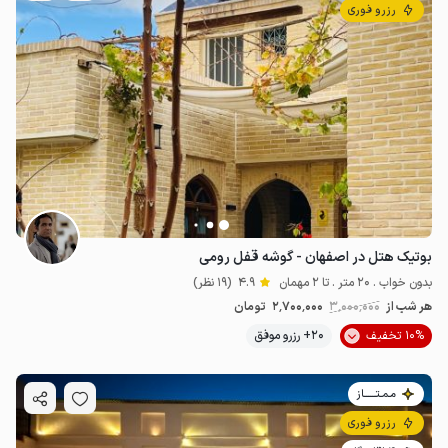
رزرو فوری
بوتیک هتل در اصفهان - گوشه قفل رومی
بدون خواب . 20 متر . تا 2 مهمان
4.9
(19 نظر)
هر شب از
3٬000٬000
2٬700٬000
تومان
10% تخفیف
20+ رزرو موفق
مـمـتــــــاز
رزرو فوری