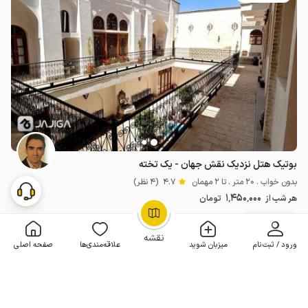
بوتیک هتل نزدیک نقش جهان - یک تخته
بدون خواب . 20 متر . تا 2 مهمان
4.7
(4 نظر)
1٬450٬000
هر شب از
تومان
5+ رزرو موفق
OpenStreetMap
©
نقشه
ورود / ثبت‌نام
میزبان شوید
علاقه‌مندی‌ها
صفحه اصلی