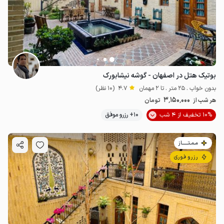
بوتیک هتل در اصفهان - گوشه نیشابورک
بدون خواب . 25 متر . تا 2 مهمان
4.7
(10 نظر)
3٬150٬000
هر شب از
تومان
10% تخفیف از 4 شب
10+ رزرو موفق
مـمـتــــــاز
رزرو فوری
2.5
میلیون ت
4.7