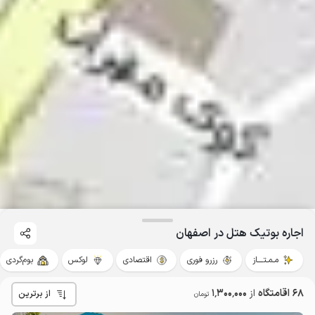
اجاره بوتیک هتل در اصفهان
مـمـتــــاز
رزرو فوری
اقتصادی
لوکس
بوم‌گردی
68 اقامتگاه
از
1٬300٬000
از برترین
تومان