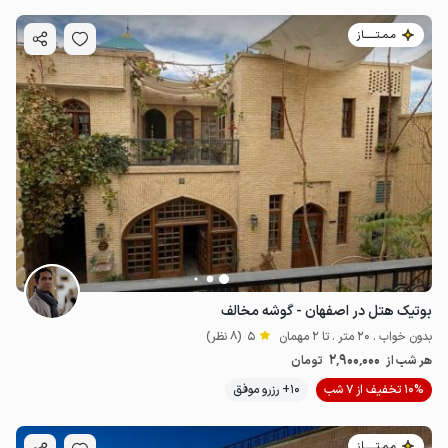
مـمـتــــــاز
بوتیک هتل در اصفهان - گوشه مخالف
بدون خواب . 20 متر . تا 2 مهمان
5
(8 نظر)
2٬900٬000
هر شب از
تومان
10% تخفیف از 7 شب
10+ رزرو موفق
مـمـتــــــاز