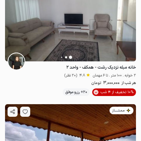
خانه مبله نزدیک رشت - همکف - واحد ۲
2 خوابه . 100 متر . تا 6 مهمان
4.8
(20 نظر)
3٬000٬000
هر شب از
تومان
10% تخفیف از 4 شب
20+ رزرو موفق
مـمـتــــــاز