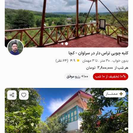
2.4
میلیون ت
4.8
1.04
میلیون ت
4.9
کلبه چوبی تراس دار در سراوان - کچا
بدون خواب . 30 متر . تا 3 مهمان
4.9
(64 نظر)
2٬800٬000
هر شب از
تومان
10% تخفیف از 10 شب
100+ رزرو موفق
مـمـتــــــاز