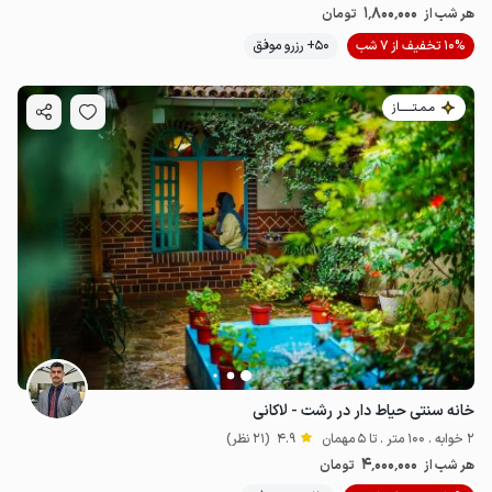
1٬800٬000
هر شب از
تومان
10% تخفیف از 7 شب
50+ رزرو موفق
مـمـتــــــاز
خانه سنتی حیاط دار در رشت - لاکانی
2 خوابه . 100 متر . تا 5 مهمان
4.9
(21 نظر)
4٬000٬000
هر شب از
تومان