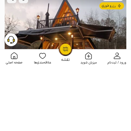
رزرو فوری
OpenStreetMap
©
نقشه
ورود / ثبت‌نام
میزبان شوید
علاقه‌مندی‌ها
صفحه اصلی
کلبه سوئیسی جکوزی دار در سراوان - کچا
2 خوابه . 105 متر . تا 7 مهمان
4.9
(52 نظر)
7٬999٬000
هر شب از
تومان
50+ رزرو موفق
مـمـتــــــاز