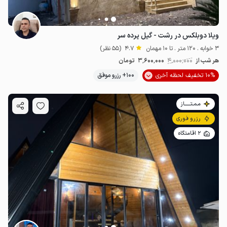
ویلا دوبلکس در رشت - گیل پرده سر
3 خوابه . 120 متر . تا 10 مهمان
4.7
(55 نظر)
هر شب از
4٬000٬000
3٬600٬000
تومان
10% تخفیف لحظه آخری
100+ رزرو موفق
مـمـتــــــاز
رزرو فوری
2 اقامتگاه