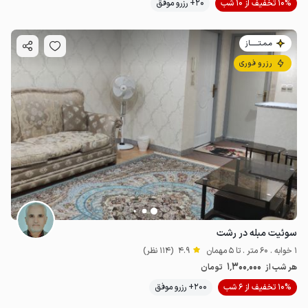
10% تخفیف از 10 شب
20+ رزرو موفق
مـمـتــــــاز
رزرو فوری
سوئیت مبله در رشت
1 خوابه . 60 متر . تا 5 مهمان
4.9
(114 نظر)
1٬300٬000
هر شب از
تومان
10% تخفیف از 6 شب
200+ رزرو موفق