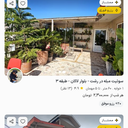
مـمـتــــــاز
رزرو فوری
سوئیت مبله در رشت - بلوار لاکان - طبقه ۳
1 خوابه . 60 متر . تا 5 مهمان
4.9
(13 نظر)
2٬300٬000
هر شب از
تومان
20+ رزرو موفق
مـمـتــــــاز