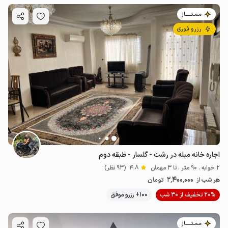
مـمـتــــــاز
رزرو فوری
اجاره خانه مبله در رشت - گلسار - طبقه دوم
2 خوابه . 90 متر . تا 3 مهمان
4.8
(93 نظر)
2٬400٬000
هر شب از
تومان
20% تخفیف از 30 شب
100+ رزرو موفق
مـمـتــــــاز