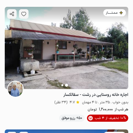
مـمـتــــــاز
اجاره خانه روستایی در رشت - سقالکسار
بدون خواب . 35 متر . تا 4 مهمان
4.7
(34 نظر)
1٬200٬000
هر شب از
تومان
10% تخفیف از 4 شب
50+ رزرو موفق