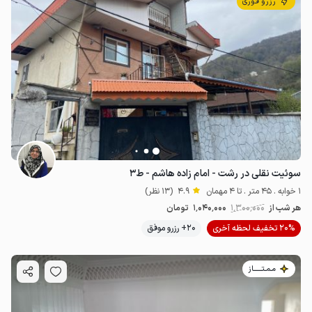
رزرو فوری
سوئیت نقلی در رشت - امام زاده هاشم - ط۳
1 خوابه . 45 متر . تا 4 مهمان
4.9
(13 نظر)
هر شب از
1٬300٬000
1٬040٬000
تومان
20% تخفیف لحظه آخری
20+ رزرو موفق
مـمـتــــــاز