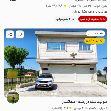
بدون خواب . 42 متر . تا 3 مهمان
4.9
(78 نظر)
1٬500٬000
هر شب از
تومان
10% تخفیف از 5 شب
100+ رزرو موفق
مـمـتــــــاز
رزرو فوری
سوئیت مبله در رشت - سقالکسار
1 خوابه . 50 متر . تا 4 مهمان
4.9
(51 نظر)