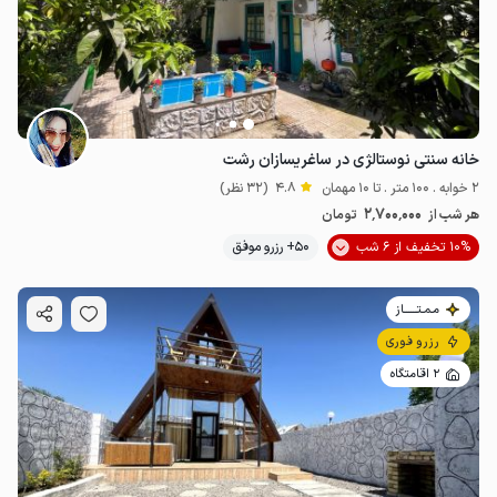
خانه سنتی نوستالژی در ساغریسازان رشت
2 خوابه . 100 متر . تا 10 مهمان
4.8
(32 نظر)
2٬700٬000
هر شب از
تومان
10% تخفیف از 6 شب
50+ رزرو موفق
مـمـتــــــاز
رزرو فوری
2 اقامتگاه