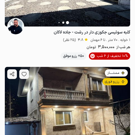
کلبه سوئیسی جکوزی دار در رشت - جاده لاکان
1 خوابه . 70 متر . تا 6 مهمان
4.8
(25 نظر)
3٬500٬000
هر شب از
تومان
10% تخفیف از 6 شب
50+ رزرو موفق
مـمـتــــــاز
رزرو فوری