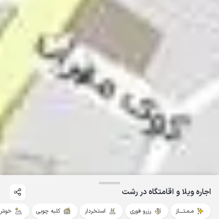
اجاره ویلا و اقامتگاه در رشت
مـمـتــــاز
رزرو فوری
استخردار
کلبه چوبی
خوش 