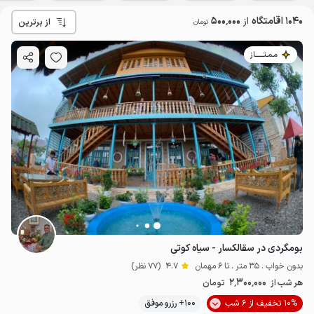
1040 اقامتگاه
از
500٬000
از برترین
تومان
مـمـتــــــاز
بومگردی در سقالکسار - سیاه کوتی
بدون خواب . 35 متر . تا 6 مهمان
4.7
(77 نظر)
2٬300٬000
هر شب از
تومان
10% تخفیف از 6 شب
100+ رزرو موفق