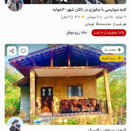
کلبه سوئیسی با جکوزی در لاکان شهر- ۲خوابه
2 خوابه . 90 متر . تا 8 مهمان
4.7
(21 نظر)
5٬000٬000
هر شب از
تومان
10% تخفیف از 10 شب
50+ رزرو موفق
مـمـتــــــاز
رزرو فوری
کلبه در سراوان - گلسرک