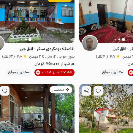
 - اتاق گیل
اقامتگاه بومگردی سنگر - اتاق جیر
4.7
(41 نظر)
بدون خواب . 13 متر . تا 3 مهمان
4.8
(63 نظر)
750٬000
ان
هر شب از
تومان
موقعیت در نقشه
50+ رزرو موفق
5% تخفیف از 5 شب
100+ رزرو موفق
اقتصادی
مـمـتــــــاز