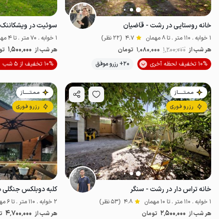
خانه روستایی در رشت - قاضیان
سوئیت در ویشکاننک 
1 خوابه . 110 متر . تا 8 مهمان
4.7
(22 نظر)
1 خوابه . 70 متر . تا 4 مهمان
1٬500٬000
هر شب از
1٬200٬000
1٬080٬000
تومان
هر شب از
تو
10% تخفیف لحظه آخری
20+ رزرو موفق
10% تخفیف از 5 شب
خوش منظره
ا
مـمـتــــــاز
مـمـتــــــاز
رزرو فوری
رزرو فوری
خانه تراس دار در رشت - سنگر
کلبه دوبلکس جنگلی د
1 خوابه . 110 متر . تا 10 مهمان
4.8
(53 نظر)
2 خوابه . 110 متر . تا 6 مهمان
4٬700٬000
2٬500٬000
هر شب از
تومان
هر شب از
ت