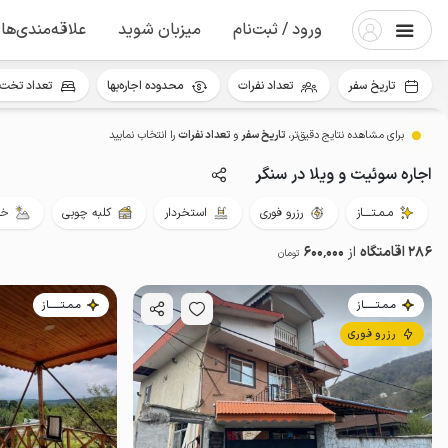
ورود / ثبت‌نام
میزبان شوید
علاقه‌مندی‌ها
تاریخ سفر
تعداد نفرات
محدوده اجاره‌بها
تعداد تخت 
برای مشاهده نتایج دقیق‌تر،
تاریخ سفر
و
تعداد نفرات
را انتخاب نمایید
اجاره سوئیت و ویلا در سنگر
مـمـتــــاز
رزرو فوری
استخردار
کلبه چوبی
خو
286 اقامتگاه
از
600٬000
تومان
مـمـتــــــاز
مـمـتــــــاز
رزرو فوری