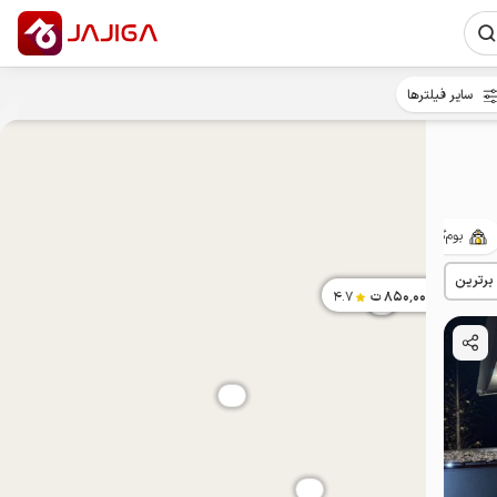
سایر فیلترها
بوم‌گردی
حیاط‌دار
با صبحانه
پت‌نواز
روستایی
 برترین
850٬000
ت
4.7