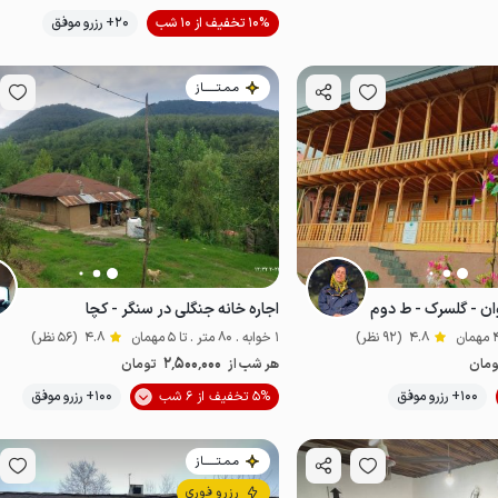
موقعیت در نقشه
10% تخفیف از 10 شب
20+ رزرو موفق
خوش منظره
مـمـتــــــاز
ان - گلسرک - ط دوم
اجاره خانه جنگلی در سنگر - کچا
4.8
(92 نظر)
1 خوابه . 80 متر . تا 5 مهمان
4.8
(56 نظر)
2٬500٬000
ومان
هر شب از
تومان
موقعیت در نقشه
100+ رزرو موفق
5% تخفیف از 6 شب
100+ رزرو موفق
خوش غذا
ضدعفونی‌شده
مـمـتــــــاز
رزرو فوری