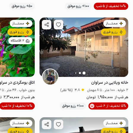
10% تخفیف از 5 شب
100+ رزرو موفق
50+ رزرو موفق
اقتصادی
مـمـتــــــاز
مـمـتــــــاز
رزرو فوری
رزرو فوری
2 اقامتگاه
خانه ویلایی در سراوان
اتاق بومگردی در سراو
2 خوابه . 100 متر . تا 8 مهمان
4.8
(95 نظر)
بدون خواب . 46 متر . تا 4 مهمان
2٬300٬000
1٬950٬000
هر شب از
تومان
هر شب از
ت
5% تخفیف از 6 شب
100+ رزرو موفق
10% تخفیف از 10 شب
ضدعفونی‌شده
مـمـتــــــاز
مـمـتــــــاز
رزرو فوری
رزرو فوری