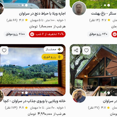
سنگر - باغ بهشت
اجاره ویلا با حیاط دنج در سراوان
4.7
(14 نظر)
1 خوابه . 100 متر . تا 5 مهمان
4.7
(68 نظر)
1٬800٬000
مان
هر شب از
تومان
موقعیت در نقشه
20+ رزرو موفق
20% تخفیف از 6 شب
100+ رزرو موفق
قتصادی
اقتصادی
مـمـتــــــاز
رزرو فوری
ر سراوان
خانه ویلایی با ویوی جذاب در سراوان - کچا
4.7
(37 نظر)
1 خوابه . 80 متر . تا 10 مهمان
4.8
(174 نظر)
4٬990٬000
ومان
هر شب از
تومان