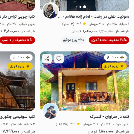
سوئیت نقلی در رشت - امام زاده هاشم - ط۳
کلبه چوبی تراس دار د
1 خوابه . 45 متر . تا 4 مهمان
4.9
(13 نظر)
بدون خواب . 30 متر . تا 3 مهمان
2٬800٬000
هر شب از
1٬300٬000
1٬040٬000
تومان
هر شب از
تو
20% تخفیف لحظه آخری
20+ رزرو موفق
10% تخفیف از 10 شب
اقتصادی
ضدعف
مـمـتــــــاز
مـمـتــــــاز
رزرو فوری
رزرو فوری
کلبه در سراوان - گلسرک
کلبه سوئیسی جکوزی دا
بدون خواب . 42 متر . تا 3 مهمان
4.9
(78 نظر)
2 خوابه . 105 متر . تا 7 مهمان
7٬999٬000
1٬500٬000
هر شب از
تومان
هر شب از
ت