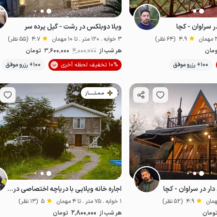
ر سراوان - کچا
ویلا دوبلکس در رشت - گیل پرده سر
4.9
(64 نظر)
3 خوابه . 120 متر . تا 10 مهمان
4.7
(55 نظر)
مان
هر شب از
4٬000٬000
3٬600٬000
تومان
موقعیت در نقشه
100+ رزرو موفق
10% تخفیف لحظه آخری
100+ رزرو موفق
ونی‌شده
خوش منظره
مـمـتــــــاز
ر در سراوان - کچا
اجاره خانه ویلایی با دریاچه اختصاصی در سراوان
4.9
(52 نظر)
1 خوابه . 75 متر . تا 4 مهمان
5
(13 نظر)
2٬800٬000
ومان
هر شب از
تومان