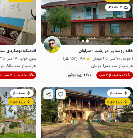
3 اقامتگاه
خانه روستایی در رشت - سراوان
اقامتگاه بومگردی سنگر
1 خوابه . 70 متر . تا 6 مهمان
4.8
(153 نظر)
بدون خواب . 14 متر . تا 3 مهمان
850٬000
1٬000٬000
هر شب از
تومان
هر شب از
توم
20% تخفیف از 7 شب
200+ رزرو موفق
5% تخفیف از 5 شب
اقتصادی
مـمـتــــــاز
مـمـتــــــاز
رزرو فوری
رزرو فوری