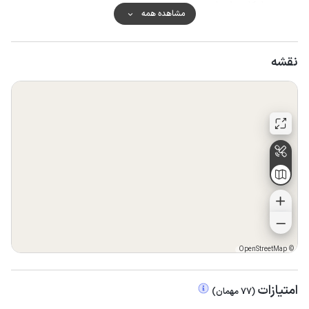
امکان پذیر است.
مشاهده همه
نقشه
OpenStreetMap
©
امتیازات
(
77
مهمان
)