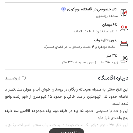
اتاق خصوصی در اقامتگاه بوم‌گردی
منطقه روستایی
تا 6 مهمان
2 نفر استاندارد + 4 نفر اضافه
بدون اتاق‌خواب
1 تخت دونفره و 4 دست رختخواب در فضای مشترک
35 متر
زیربنا 35 متر - زمین و محوطه 330 متر
درباره اقامتگاه
گزارش خطا
این اتاق سنتی به همراه
صبحانه رایگان
در روستای خوش آب و هوای سقالکسار با
فاصله حدود 1.5 کیلومتری از سد خاکی و حدود 15 کیلومتری از شهر رشت واقع
شده است.
این واحد با دسترسی حدود 15 پله در طبقه دوم یک مجموعه اقامتی سه طبقه
پنج واحدی قرار دارد.
این اتاق 35 متری دارای یک تخت دو نفره، رخت خواب سنتی، اسپیلت،‌ پکیج و
حمام با سرویس ایرانی می باشد، همچنین فاقد امکانات پخت و پز است ولی
مشاهده همه