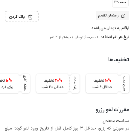
2٬300٬000
راهنمای تقویم
پاک کردن
ارقام به تومان می‌باشند
نرخ هر نفر اضافه:
+600٬000 تومان / بیشتر از 2 نفر
تخفیف‌ها
لحظه آخری
میان مدت
بلند مدت
10
%
20
%
10
%
تخفیف
تخفیف
تخف
حداقل 6 شب
حداقل 30 شب
برای فرد
مقررات لغو رزرو
سیاست متعادل:
در صورتی که رزرو، حداقل 3 روز کامل قبل از تاریخ ورود لغو گردد؛ مبلغ