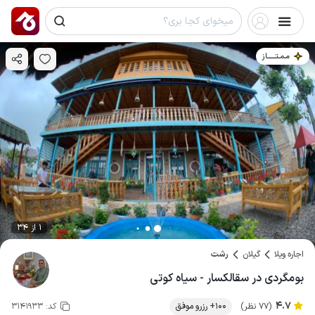
مـمـتــــــاز
1 از 34
اجاره ویلا
گیلان
رشت
بومگردی در سقالکسار - سیاه کوتی
4.7
(77 نظر)
100+ رزرو موفق
کد:
3141933