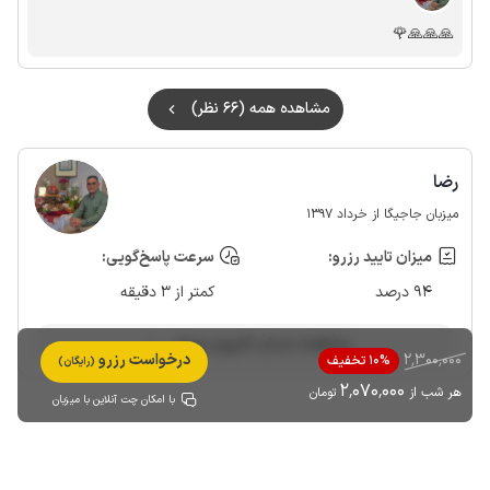
🙏🙏🙏🌹
مشاهده همه (66 نظر)
رضا
میزبان جاجیگا از خرداد 1397
میزان تایید رزرو:
سرعت پاسخ‌گویی:
94 درصد
کمتر از 3 دقیقه
مشاهده حساب کاربری میزبان
2٬300٬000
درخواست رزرو
10% تخفیف
(رایگان)
2٬070٬000
هر شب از
تومان
با امکان چت آنلاین با میزبان