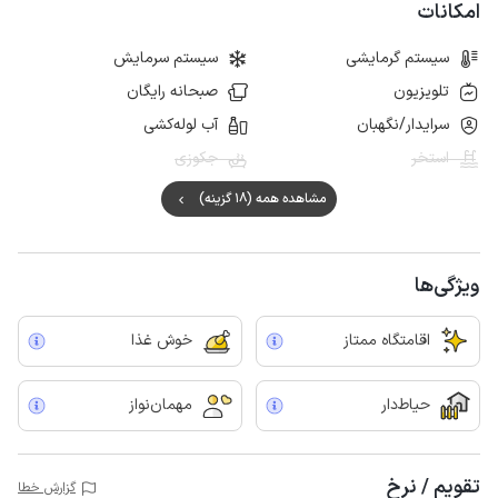
امکانات
سیستم گرمایشی
سیستم سرمایش
تلویزیون
صبحانه رایگان
سرایدار/نگهبان
آب لوله‌کشی
استخر
جکوزی
مشاهده همه (18 گزینه)
ویژگی‌ها
اقامتگاه ممتاز
خوش غذا
حیاط‌دار
مهمان‌نواز
تقویم / نرخ
گزارش خطا