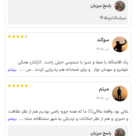
پاسخ میزبان
سپاسگذارم🙏🌹
سوگند
تیر 1405
یک اقامتگاه با صفا و تمیز با دسترسی خیلی راحت . کارکنان همگی
خوشرو و مهمان نواز . و برای صبحانه هم پذیرایی کردند . من اقامتم رو
...
بیشتر
با کد تخفیف رزرو کردم که قیمتی هم خیلی مناسب شد . تنها مورد
قطعی برق و آب در منطقه هستش که کاملا از اختیار میزبان خارج
میثم
هست و مشکل پیش بینی نشده محسوب میشه و این اتاق سرویس
فرنگی نداشت که سخت بود این مورد هم باید زمان انجام رزرو خودم
تیر 1405
دقت میکردم واحد فرنگی دار رو رزرو میکردم. در مجموع این اقامتگاه
عالی بود واقعا عااالی👌🏼 ما که همه جوره راضی بودیم هم از نظر نظافت
انتخاب مجدد ما خواهد بود .
و تمیزی و هم از نظر امکانات و نزدیکی به شهر مشتاقانه منتظریم که
...
بیشتر
مجددا مهمونتون باشیم🙏🏼☺️
پاسخ میزبان