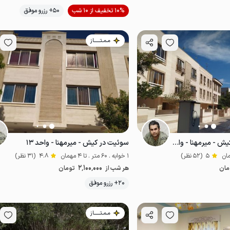
موقعیت در نقشه
10% تخفیف از 10 شب
50+ رزرو موفق
مـمـتــــــاز
سوئیت تراس دار در کیش - میرمهنا - واحد ۱۴
سوئیت در کیش - میرمهنا - واحد ۱۳
5
(52 نظر)
1 خوابه . 60 متر . تا 4 مهمان
4.8
(31 نظر)
2٬100٬000
مان
هر شب از
تومان
موقعیت در نقشه
20+ رزرو موفق
اقتصادی
مـمـتــــــاز