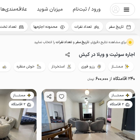
ورود / ثبت‌نام
میزبان شوید
علاقه‌مندی‌ها
تاریخ سفر
تعداد نفرات
محدوده اجاره‌بها
تعداد تخت 
برای مشاهده نتایج دقیق‌تر،
تاریخ سفر
و
تعداد نفرات
را انتخاب نمایید
اجاره سوئیت و ویلا در کیش
مـمـتــــاز
رزرو فوری
استخردار
خوش منظره
240 اقامتگاه
از
600٬000
تومان
مـمـتــــــاز
مـمـتــــــاز
2 اقامتگاه
2 اقامتگاه