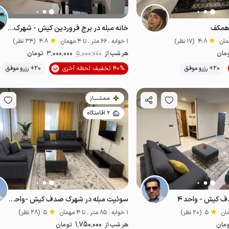
 همکف
خانه مبله در برج فروردین کیش - شهرک صدف
4.8
(17 نظر)
1 خوابه . 66 متر . تا 4 مهمان
4.8
(34 نظر)
مان
هر شب از
5٬000٬000
3٬000٬000
تومان
موقعیت در نقشه
20+ رزرو موفق
40% تخفیف لحظه آخری
20+ رزرو موفق
مـمـتــــــاز
2 اقامتگاه
 کیش - واحد ۴
سوئیت مبله در شهرک صدف کیش -واحد۲ یا ۳
5
(20 نظر)
1 خوابه . 85 متر . تا 4 مهمان
5
(28 نظر)
1٬750٬000
مان
هر شب از
تومان