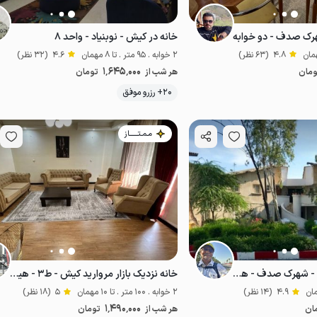
رک صدف - دو خوابه
خانه در کیش - نوبنیاد - واحد ۸
4.8
(63 نظر)
2 خوابه . 95 متر . تا 8 مهمان
4.6
(32 نظر)
1٬645٬000
ومان
هر شب از
تومان
20+ رزرو موفق
لوکس و مجلل
مـمـتــــــاز
سوئیت مبله در کیش - شهرک صدف - همکف
خانه نزدیک بازار مروارید کیش - ط۳ - هیرمند۴
4.9
(14 نظر)
2 خوابه . 100 متر . تا 10 مهمان
5
(18 نظر)
1٬490٬000
ان
هر شب از
تومان