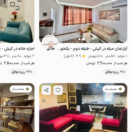
آپارتمان مبله در کیش - طبقه دوم - یکخوابه
اجاره خانه در کیش - می
1 خوابه . 58 متر . تا 5 مهمان
4.9
(6 نظر)
2 خوابه . 80 متر . تا 4 مهمان
2٬500٬000
2٬200٬000
هر شب از
تومان
هر شب از
تو
10+ رزرو موفق
20+ رزرو موفق
پت‌نواز
مـمـتــــــاز
مـمـتــــــاز