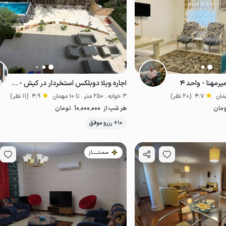
رمهنا - واحد ۴
اجاره ویلا دوبلکس استخردار در کیش - شهرک صدف
4.7
(20 نظر)
3 خوابه . 250 متر . تا 10 مهمان
4.9
(11 نظر)
10٬000٬000
مان
هر شب از
تومان
موقعیت در نقشه
موقعیت در نقشه
10+ رزرو موفق
مـمـتــــــاز