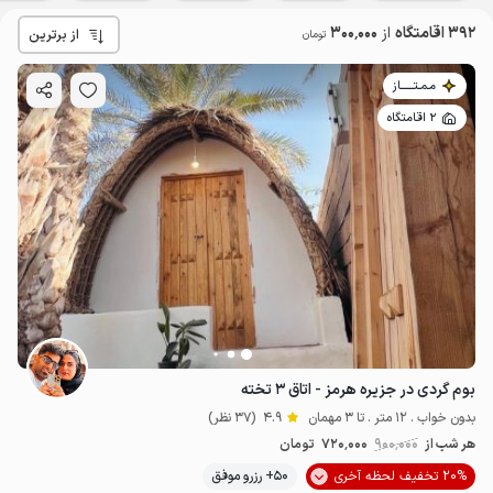
392 اقامتگاه
از
300٬000
از برترین
تومان
مـمـتــــــاز
2 اقامتگاه
بوم گردی در جزیره هرمز - اتاق ۳ تخته
بدون خواب . 12 متر . تا 3 مهمان
4.9
(37 نظر)
هر شب از
900٬000
720٬000
تومان
20% تخفیف لحظه آخری
50+ رزرو موفق