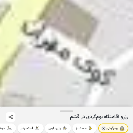
رزرو اقامتگاه بوم‌گردی در قشم
بوم‌گردی
مـمـتــــاز
رزرو فوری
استخردار
خوش