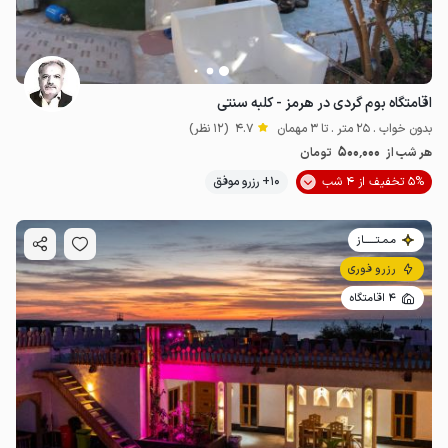
اقامتگاه بوم گردی در هرمز - کلبه سنتی
بدون خواب . 25 متر . تا 3 مهمان
4.7
(12 نظر)
500٬000
هر شب از
تومان
5% تخفیف از 4 شب
10+ رزرو موفق
مـمـتــــــاز
رزرو فوری
4 اقامتگاه