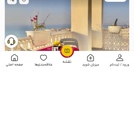
OpenStreetMap
©
نقشه
ورود / ثبت‌نام
میزبان شوید
علاقه‌مندی‌ها
صفحه اصلی
سوئیت با تراس رو به دریا - هنگام جدید
1 خوابه . 58 متر . تا 6 مهمان
4.9
(12 نظر)
هر شب از
2٬500٬000
2٬250٬000
تومان
10% تخفیف لحظه آخری
20+ رزرو موفق
مـمـتــــــاز