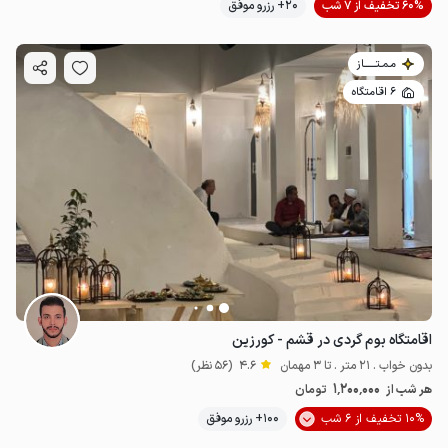
60% تخفیف از 7 شب
20+ رزرو موفق
مـمـتــــــاز
6 اقامتگاه
اقامتگاه بوم گردی در قشم - کورزین
بدون خواب . 21 متر . تا 3 مهمان
4.6
(56 نظر)
1٬200٬000
هر شب از
تومان
10% تخفیف از 6 شب
100+ رزرو موفق