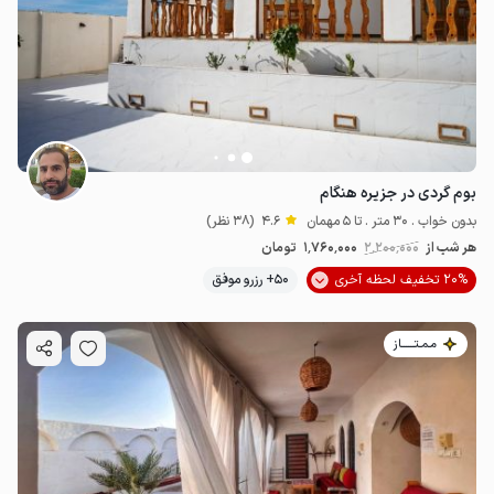
2.16
میلیون ت
4.9
بوم گردی در جزیره هنگام
بدون خواب . 30 متر . تا 5 مهمان
4.6
(38 نظر)
هر شب از
2٬200٬000
1٬760٬000
تومان
20% تخفیف لحظه آخری
50+ رزرو موفق
مـمـتــــــاز