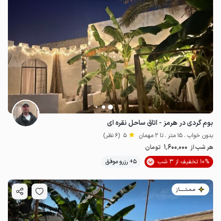
بوم گردی در هرمز - اتاق ساحل نقره ای
بدون خواب . 15 متر . تا 2 مهمان
5
(6 نظر)
1٬600٬000
هر شب از
تومان
10% تخفیف از 3 شب
5+ رزرو موفق
مـمـتــــــاز