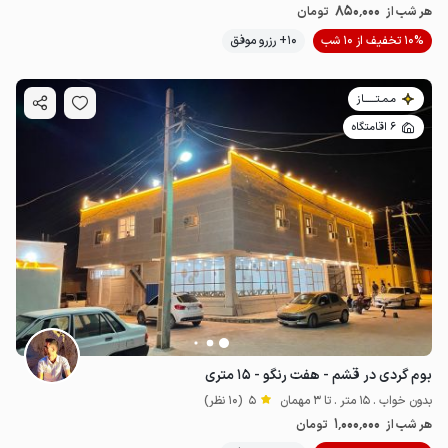
850٬000
هر شب از
تومان
10% تخفیف از 10 شب
10+ رزرو موفق
مـمـتــــــاز
6 اقامتگاه
بوم گردی در قشم - هفت رنگو - ۱۵ متری
بدون خواب . 15 متر . تا 3 مهمان
5
(10 نظر)
1٬000٬000
هر شب از
تومان