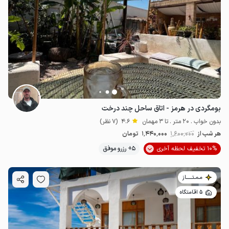
بومگردی در هرمز - اتاق ساحل چند درخت
بدون خواب . 20 متر . تا 3 مهمان
4.6
(7 نظر)
هر شب از
1٬600٬000
1٬440٬000
تومان
10% تخفیف لحظه آخری
5+ رزرو موفق
مـمـتــــــاز
5 اقامتگاه