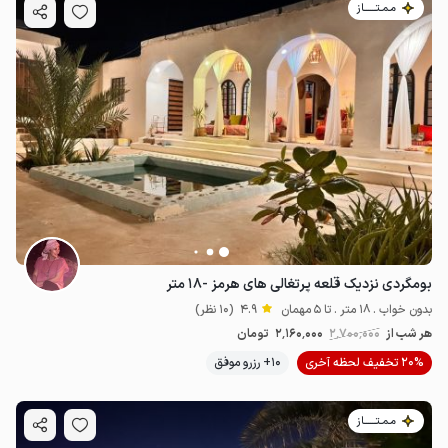
مـمـتــــــاز
بومگردی نزدیک قلعه پرتغالی های هرمز -۱۸ متر
بدون خواب . 18 متر . تا 5 مهمان
4.9
(10 نظر)
هر شب از
2٬700٬000
2٬160٬000
تومان
20% تخفیف لحظه آخری
10+ رزرو موفق
مـمـتــــــاز