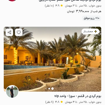
بدون خواب . 25 متر . تا 3 مهمان
4.9
(10 نظر)
3٬990٬000
هر شب از
تومان
10+ رزرو موفق
مـمـتــــــاز
بوم گردی در قشم - سوزا - واحد vip
بدون خواب . 25 متر . تا 4 مهمان
4.8
(8 نظر)