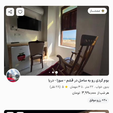
مـمـتــــــاز
بوم گردی رو به ساحل در قشم - سوزا - دریا
بدون خواب . 22 متر . تا 4 مهمان
5
(28 نظر)
3٬990٬000
هر شب از
تومان
20+ رزرو موفق