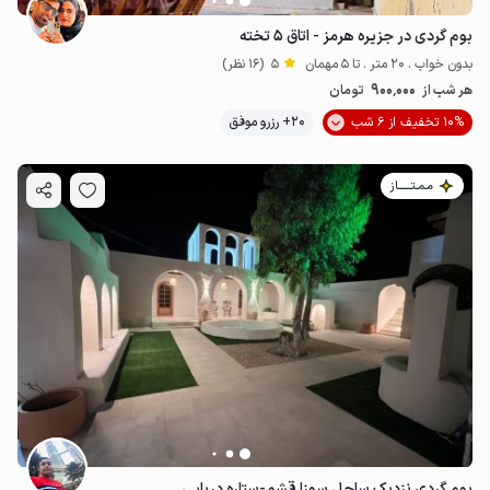
بوم گردی در جزیره هرمز - اتاق ۵ تخته
بدون خواب . 20 متر . تا 5 مهمان
5
(16 نظر)
900٬000
هر شب از
تومان
10% تخفیف از 6 شب
20+ رزرو موفق
مـمـتــــــاز
بوم گردی نزدیک ساحل سوزا قشم-ستاره دریایی