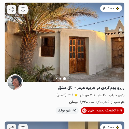
مـمـتــــــاز
رزرو بوم گردی در جزیره هرمز - اتاق عشق
بدون خواب . 20 متر . تا 3 مهمان
4.9
(6 نظر)
هر شب از
1٬400٬000
1٬260٬000
تومان
10% تخفیف لحظه آخری
5+ رزرو موفق
مـمـتــــــاز