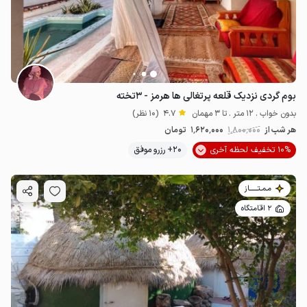
بوم گردی نزدیک قلعه پرتغالی ها هرمز - ۳تخته
بدون خواب . 12 متر . تا 3 مهمان
4.7
(10 نظر)
هر شب از
1٬800٬000
1٬620٬000
تومان
10% تخفیف لحظه آخری
20+ رزرو موفق
مـمـتــــــاز
2 اقامتگاه