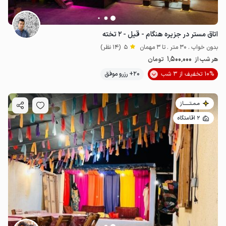
اتاق مستر در جزیره هنگام - قیل - ۲ تخته
بدون خواب . 30 متر . تا 3 مهمان
5
(14 نظر)
1٬500٬000
هر شب از
تومان
10% تخفیف از 3 شب
20+ رزرو موفق
مـمـتــــــاز
2 اقامتگاه