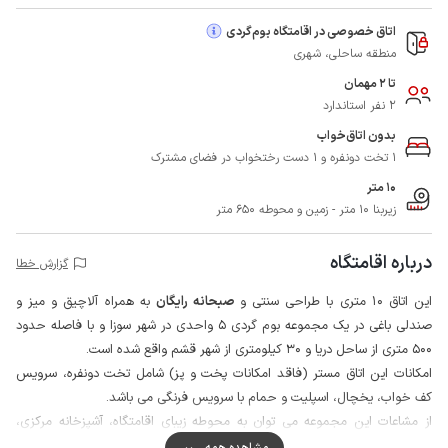
اتاق خصوصی در اقامتگاه بوم‌گردی
منطقه ساحلی، شهری
تا 2 مهمان
2 نفر استاندارد
بدون اتاق‌خواب
1 تخت دونفره و 1 دست رختخواب در فضای مشترک
10 متر
زیربنا 10 متر - زمین و محوطه 650 متر
درباره اقامتگاه
گزارش خطا
این اتاق 10 متری با طراحی سنتی و
صبحانه رایگان
به همراه آلاچیق و میز و
صندلی باغی در یک مجموعه بوم گردی 5 واحدی در شهر سوزا و با فاصله حدود
500 متری از ساحل دریا و 30 کیلومتری از شهر قشم واقع شده است.
امکانات این اتاق مستر (فاقد امکانات پخت و پز) شامل تخت دونفره، سرویس
کف خواب، یخچال، اسپلیت و حمام با سرویس فرنگی می باشد.
از مشاعات این مجموعه می توان به محوطه زیبای اقامتگاه، آشپزخانه مرکزی،
سرویس ایرانی و آلاچیق مجموعه اشاره کرد.
مشاهده همه