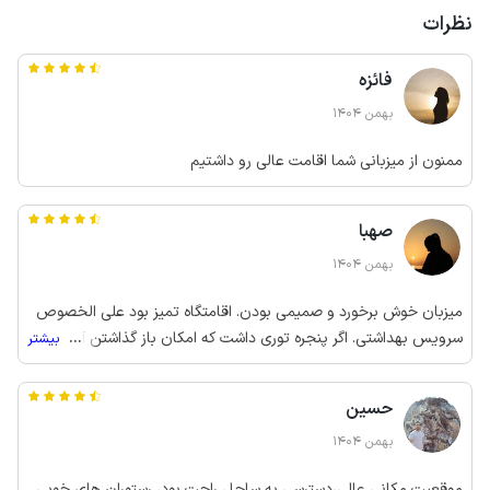
نظرات
فائزه
بهمن 1404
ممنون از میزبانی شما اقامت عالی رو داشتیم
صهبا
بهمن 1404
میزبان خوش برخورد و صمیمی بودن. اقامتگاه تمیز بود علی الخصوص
سرویس بهداشتی. اگر پنجره توری داشت که امکان باز گذاشتن آن بود،
...
بیشتر
تهویه اطاق راحت تر میشد.
حسین
بهمن 1404
موقعیت مکانی عالی،دسترسی به ساحل راحت بود، رستوران های خوبی