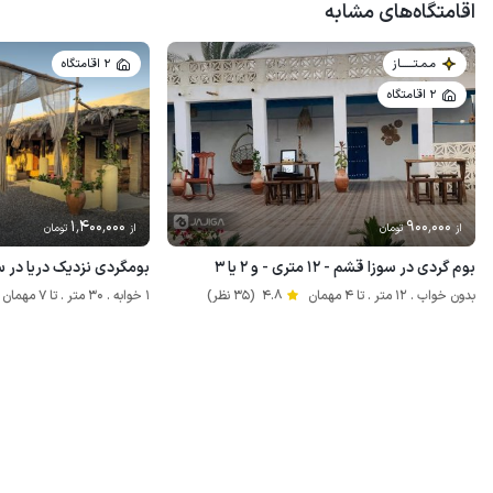
اقامتگاه‌های مشابه
مـمـتــــــاز
2 اقامتگاه
2 اقامتگاه
1٬400٬000
900٬000
از
تومان
از
تومان
بوم گردی در سوزا قشم - ۱۲ متری - و ۲ یا ۳
بومگردی نزدیک دریا در سوزا - 
بدون خواب . 12 متر . تا 4 مهمان
4.8
(35 نظر)
1 خوابه . 30 متر . تا 7 مهمان