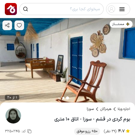
مـمـتــــــاز
1 از 20
اجاره ویلا
هرمزگان
سوزا
بوم گردی در قشم - سوزا - اتاق ۱۰ متری
4.7
(29 نظر)
50+ رزرو موفق
کد:
3250245