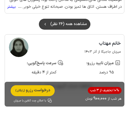
در اطراف هستن. اتاق ها تمیز بودن. صبحانه تنوع خیلی خوبی داشت و
...
بیشتر
میزبان خانم سلامی بسیار انسان شریف،مهربان و خونگرمی بودن .
بدون هیچ شکی برای اسکان در سوزا میتونین اینجا رو رزرو کنین.
مشاهده همه (26 نظر)
خانم مهتاب
میزبان جاجیگا از آذر 1403
میزان تایید رزرو:
سرعت پاسخ‌گویی:
95 درصد
کمتر از 4 دقیقه
مشاهده حساب کاربری میزبان
درخواست رزرو
10% تخفیف از 3 شب
(رایگان)
900٬000
هر شب از
تومان
با امکان چت آنلاین با میزبان