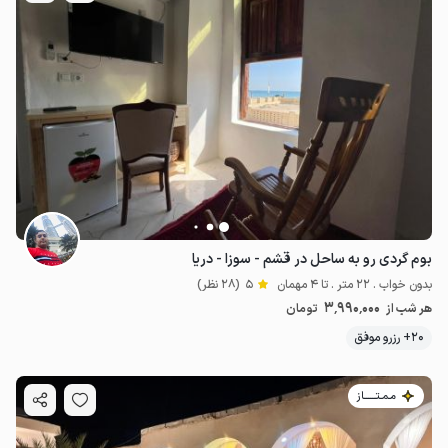
بوم گردی رو به ساحل در قشم - سوزا - دریا
بدون خواب . 22 متر . تا 4 مهمان
5
(28 نظر)
3٬990٬000
هر شب از
تومان
20+ رزرو موفق
مـمـتــــــاز