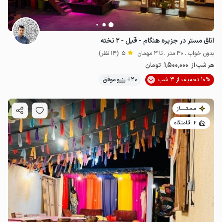
اتاق مستر در جزیره هنگام - قیل - ۲ تخته
بدون خواب . 30 متر . تا 3 مهمان
5
(14 نظر)
1٬500٬000
هر شب از
تومان
10% تخفیف از 3 شب
20+ رزرو موفق
مـمـتــــــاز
2 اقامتگاه