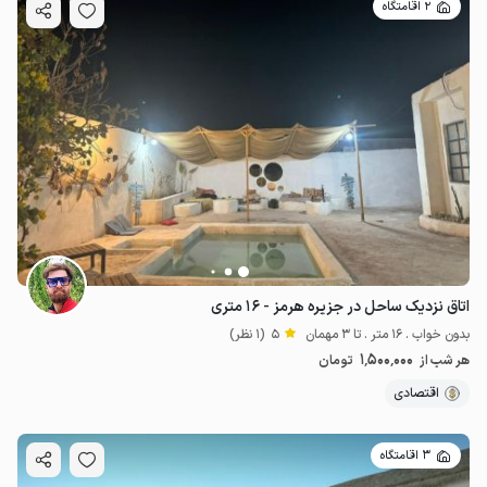
2 اقامتگاه
اتاق نزدیک ساحل در جزیره هرمز - ۱۶ متری
بدون خواب . 16 متر . تا 3 مهمان
5
(1 نظر)
1٬500٬000
هر شب از
تومان
اقتصادی
3 اقامتگاه