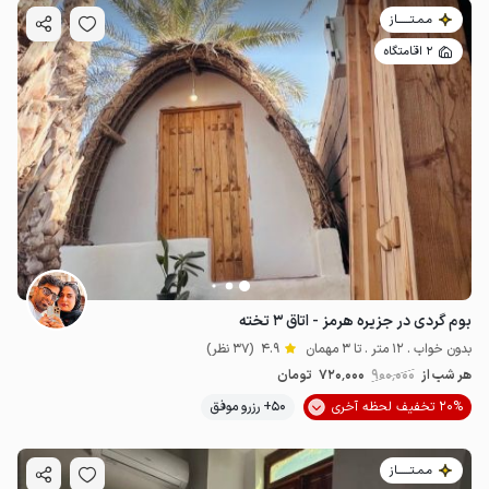
مـمـتــــــاز
2 اقامتگاه
بوم گردی در جزیره هرمز - اتاق ۳ تخته
بدون خواب . 12 متر . تا 3 مهمان
4.9
(37 نظر)
هر شب از
900٬000
720٬000
تومان
20% تخفیف لحظه آخری
50+ رزرو موفق
مـمـتــــــاز