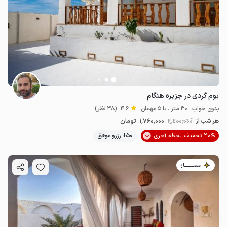
بوم گردی در جزیره هنگام
بدون خواب . 30 متر . تا 5 مهمان
4.6
(38 نظر)
هر شب از
2٬200٬000
1٬760٬000
تومان
20% تخفیف لحظه آخری
50+ رزرو موفق
مـمـتــــــاز