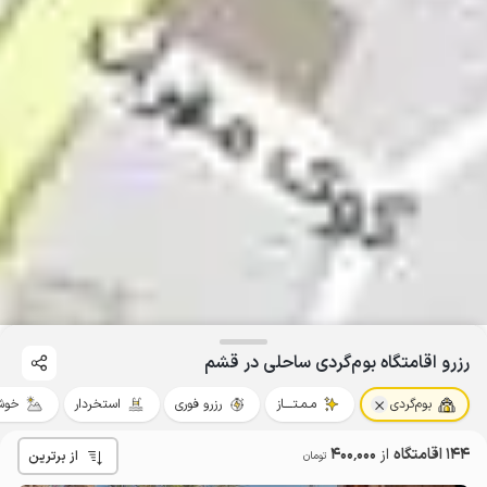
رزرو اقامتگاه بوم‌گردی ساحلی در قشم
بوم‌گردی
مـمـتــــاز
رزرو فوری
استخردار
خوش
144 اقامتگاه
از
400٬000
از برترین
تومان