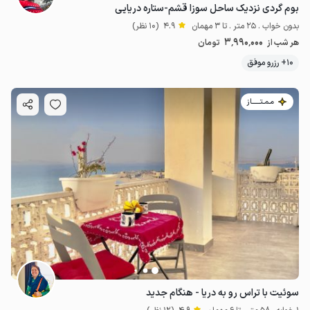
بوم گردی نزدیک ساحل سوزا قشم-ستاره دریایی
بدون خواب . 25 متر . تا 3 مهمان
4.9
(10 نظر)
3٬990٬000
هر شب از
تومان
10+ رزرو موفق
مـمـتــــــاز
سوئیت با تراس رو به دریا - هنگام جدید