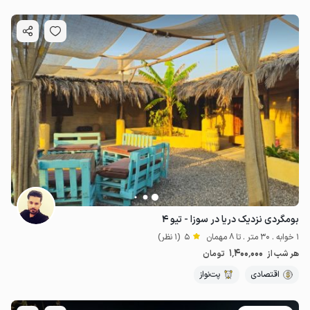
بومگردی نزدیک دریا در سوزا - تیو ۴
1 خوابه . 30 متر . تا 8 مهمان
5
(1 نظر)
1٬400٬000
هر شب از
تومان
اقتصادی
پت‌نواز