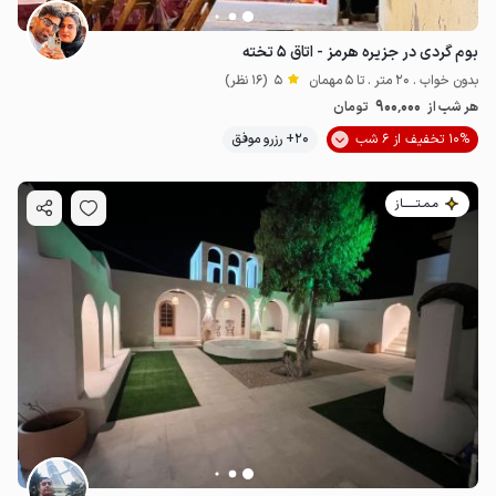
بوم گردی در جزیره هرمز - اتاق ۵ تخته
بدون خواب . 20 متر . تا 5 مهمان
5
(16 نظر)
900٬000
هر شب از
تومان
10% تخفیف از 6 شب
20+ رزرو موفق
مـمـتــــــاز