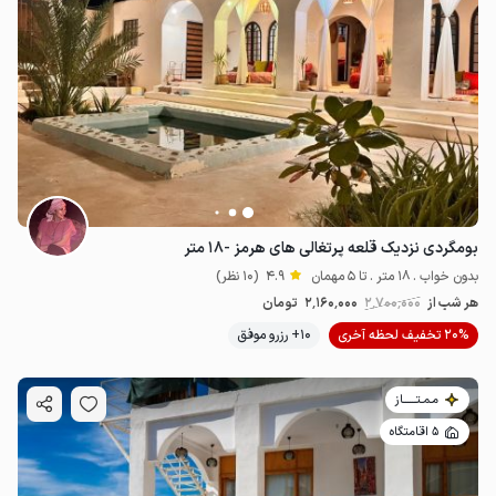
بومگردی نزدیک قلعه پرتغالی های هرمز -۱۸ متر
بدون خواب . 18 متر . تا 5 مهمان
4.9
(10 نظر)
هر شب از
2٬700٬000
2٬160٬000
تومان
20% تخفیف لحظه آخری
10+ رزرو موفق
مـمـتــــــاز
5 اقامتگاه