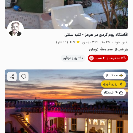
اقامتگاه بوم گردی در هرمز - کلبه سنتی
بدون خواب . 25 متر . تا 3 مهمان
4.7
(12 نظر)
500٬000
هر شب از
تومان
5% تخفیف از 4 شب
10+ رزرو موفق
مـمـتــــــاز
رزرو فوری
4 اقامتگاه