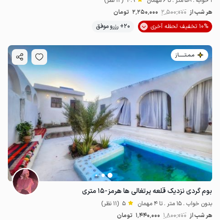
1 خوابه . 58 متر . تا 6 مهمان
4.9
(12 نظر)
هر شب از
2٬500٬000
2٬250٬000
تومان
10% تخفیف لحظه آخری
20+ رزرو موفق
مـمـتــــــاز
بوم گردی نزدیک قلعه پرتغالی ها هرمز-۱۵ متری
بدون خواب . 15 متر . تا 4 مهمان
5
(11 نظر)
هر شب از
1٬800٬000
1٬440٬000
تومان