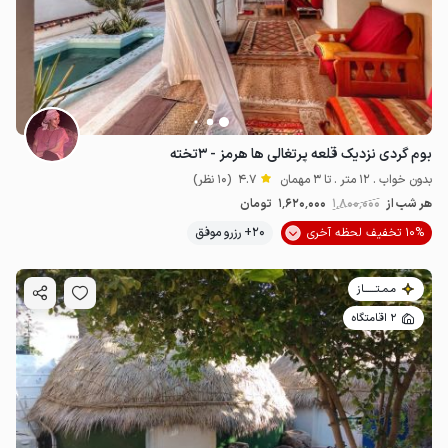
بوم گردی نزدیک قلعه پرتغالی ها هرمز - ۳تخته
بدون خواب . 12 متر . تا 3 مهمان
4.7
(10 نظر)
هر شب از
1٬800٬000
1٬620٬000
تومان
10% تخفیف لحظه آخری
20+ رزرو موفق
مـمـتــــــاز
2 اقامتگاه
2.16
میلیون ت
4.9