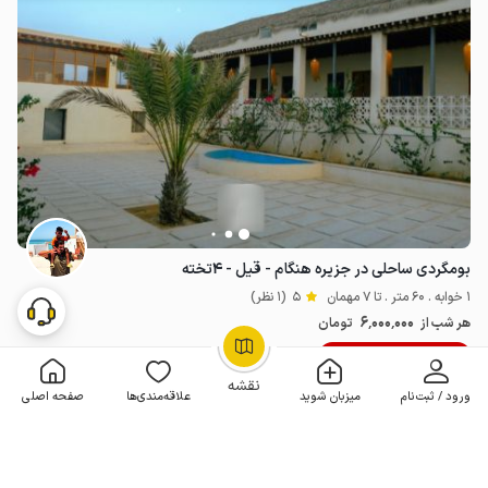
بومگردی ساحلی در جزیره هنگام - قیل - ۴تخته
1 خوابه . 60 متر . تا 7 مهمان
5
(1 نظر)
6٬000٬000
هر شب از
تومان
10% تخفیف از 3 شب
OpenStreetMap
©
نقشه
ورود / ثبت‌نام
میزبان شوید
علاقه‌مندی‌ها
صفحه اصلی