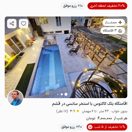
20% تخفیف لحظه آخری
10+ رزرو موفق
مـمـتــــــاز
3 اقامتگاه
اقامتگاه بلک کاکتوس با استخر سانسی در قشم
بدون خواب . 42 متر . تا 6 مهمان
4.9
(17 نظر)
6٬000٬000
هر شب از
تومان
10% تخفیف از 5 شب
20+ رزرو موفق