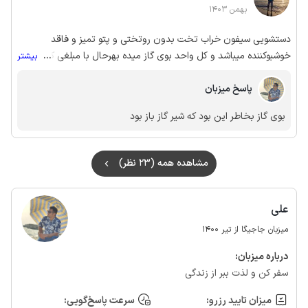
بهمن 1403
دستشویی سیفون خراب تخت بدون روتختی و پتو تمیز و فاقد
خوشبوکننده میباشد و کل واحد بوی گاز میده بهرحال با مبلغی که رزرو
...
بیشتر
کردم نمی ارزه خیلی از شهر دوره
پاسخ میزبان
بوی گاز بخاطر این بود که شیر گاز باز بود
مشاهده همه (23 نظر)
علی
میزبان جاجیگا از تیر 1400
درباره‌ میزبان:
سفر کن و لذت ببر از زندگی
میزان تایید رزرو:
سرعت پاسخ‌گویی: