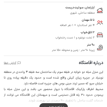
آپارتمان، سوئیت دربست
منطقه ساحلی، شهری
تا 5 مهمان
4 نفر استاندارد + 1 نفر اضافه
2 اتاق‌خواب
2 تخت دونفره و 1 دست رختخواب
90 متر
زیربنا 90 متر - زمین و محوطه 150 متر
درباره اقامتگاه
گزارش خطا
این منزل مبله دو خوابه در طبقه سوم یک ساختمان سه طبقه 4 واحدی در منطقه
نوبنیاد در جزیره زیبای کیش واقع شده است و حدود یک دقیقه پیاده روی تا
خیابان سرو که مسیر تردد مینی بوس های جزیره است فاصله دارد.
محیط اطراف پارکینک اقامتگاه با دیوار محصور می باشد و این منزل مبله با
پیمودن حدود 30 پله قابل دسترسی است و میهمانان این اقامتگاه می توانند از
خدمات گشت ساحلی با تخفیف 20 درصدی نیز بهره‌مند شوند.
مهمانان گرامی به کمک حمل و نقل عمومی کیش در تمام فصول سال به مراکز
مشاهده همه