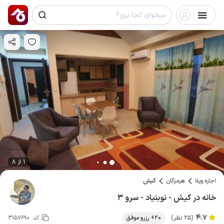
1 از 8
اجاره ویلا
هرمزگان
کیش
خانه در کیش - نوبنیاد - سرو ۳
4.7
(25 نظر)
20+ رزرو موفق
کد:
3157690