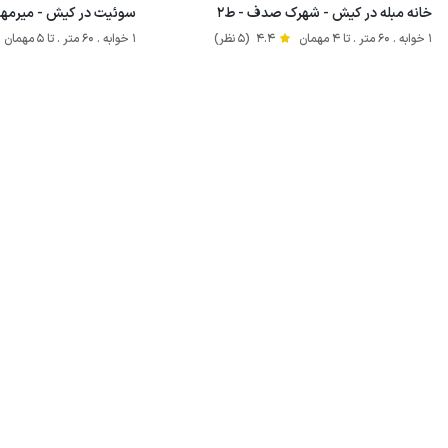
خانه مبله در کیش - شهرک صدف - ط۲
سوئیت در کیش - میرمهنا -
1 خوابه . 60 متر . تا 4 مهمان
4.4
(5 نظر)
1 خوابه . 60 متر . تا 5 مهمان