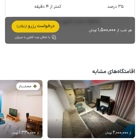
35 درصد
کمتر از 4 دقیقه
مشاهده حساب کاربری میزبان
درخواست رزرو
(رایگان)
1٬500٬000
هر شب از
تومان
با امکان چت آنلاین با میزبان
اقامتگاه‌های مشابه
مـمـتــــــاز
1٬330٬000
2٬000٬000
از
تومان
از
تومان