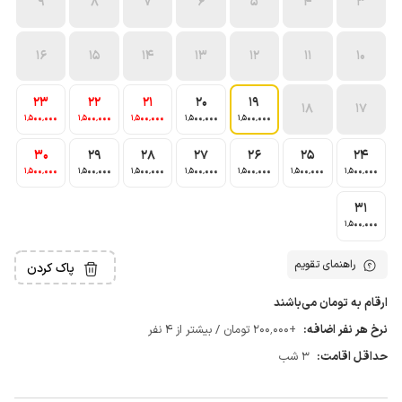
9
8
7
6
5
4
3
16
15
14
13
12
11
10
23
22
21
20
19
18
17
1٬500٬000
1٬500٬000
1٬500٬000
1٬500٬000
1٬500٬000
30
29
28
27
26
25
24
1٬500٬000
1٬500٬000
1٬500٬000
1٬500٬000
1٬500٬000
1٬500٬000
1٬500٬000
31
1٬500٬000
راهنمای تقویم
پاک کردن
ارقام به تومان می‌باشند
نرخ هر نفر اضافه:
+200٬000 تومان / بیشتر از 4 نفر
حداقل اقامت:
3 شب