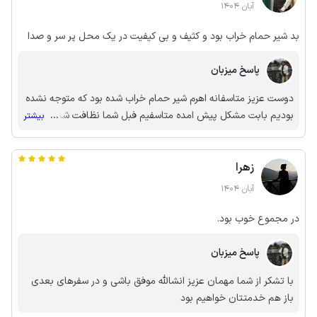
آبان 1404
بد شیر حمام خراب بود و کثیف و بی کیفیت در یک محل پر سر و صدا
پاسخ میزبان
دوست عزیز متاسفانه اهرم شیر حمام خراب شده بود که متوجه نشده
بودیم بابت مشکل پیش امده متاسفیم فبل شما نظافت شده بود و
...
بیشتر
همه چیز برق میزد لطفا دروغ ننویسید
زهرا
آبان 1404
در مجموع خوب بود.
پاسخ میزبان
با تشکر از شما مهمان عزیز انشالله موفق باشی و در سفرهای بعدی
باز هم خدمتتان خواهیم بود