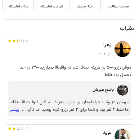
صحت مطالب
رفتار میزبان
نظافت اقامتگاه
مکان اقامتگاه
نظرات
زهرا
آذر 1404
موقع رزرو ۵۰۰ به هزینه اضافه شد که واقعااا نمیارزید۱۳۰۰ در حد
تحمل بود فقط
پاسخ میزبان
مهمان عزیزشما چرا داستان رو از اول تعریف نمیکنی ظرفیت اقامتگاه
ما فقط 2 نفر بود و شما برای 3 نفر رزرو کرده بودید اما ناگهان شما 7
...
بیشتر
نفر امار دادید و برای رفاه بیشتر شما من یک واحد بزرگتر خدمتتون
دادم و اون 4 نفر اضافه رو هم 500 با شما حساب کردم با تشکر از
نوید
جاجیکا و مهمانهای این مدلیش