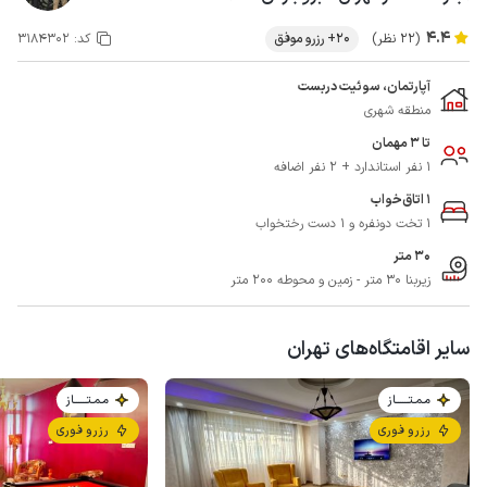
4.4
(22 نظر)
20+ رزرو موفق
کد:
3184302
آپارتمان، سوئیت دربست
منطقه شهری
تا 3 مهمان
1 نفر استاندارد + 2 نفر اضافه
1 اتاق‌خواب
1 تخت دونفره و 1 دست رختخواب
30 متر
زیربنا 30 متر - زمین و محوطه 200 متر
سایر اقامتگاه‌های تهران
مـمـتــــــاز
مـمـتــــــاز
رزرو فوری
رزرو فوری