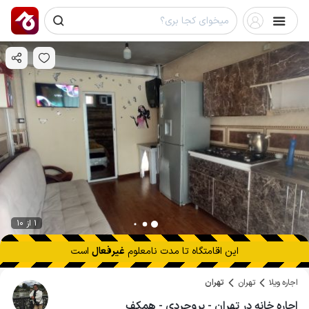
1 از 10
این اقامتگاه تا
مدت نامعلوم
غیرفعال
است
اجاره ویلا
تهران
تهران
اجاره خانه در تهران - بروجردی - همکف