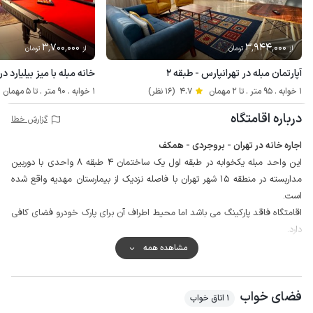
3٬700٬000
3٬944٬000
از
تومان
از
تومان
آپارتمان مبله در تهرانپارس - طبقه ۲
خانه مبله با میز بیلیارد در
1 خوابه . 95 متر . تا 2 مهمان
4.7
(16 نظر)
1 خوابه . 90 متر . تا 5 مهمان
درباره اقامتگاه
گزارش خطا
اجاره خانه در تهران - بروجردی - همکف
این واحد مبله یکخوابه در طبقه اول یک ساختمان 4 طبقه 8 واحدی با دوربین
مداربسته در منطقه 15 شهر تهران با فاصله نزدیک از بیمارستان مهدیه واقع شده
است.
اقامتگاه فاقد پارکینگ می باشد اما محیط اطراف آن برای پارک خودرو فضای کافی
دارد.
قابل ذکر است یک در ورودی در سالن این خانه قرار دارد که با مغازه مجاور که
مشاهده همه
متعلق به میزبان است مربوط می شود ولی این در قفل است و عبور و مروری از این
طریق صورت نمیگیرد.
فضای خواب
دسترسی به نانوایی و سوپرمارکت با حدود 50 متر فاصله از ساختمان اقامتگاه
1 اتاق خواب