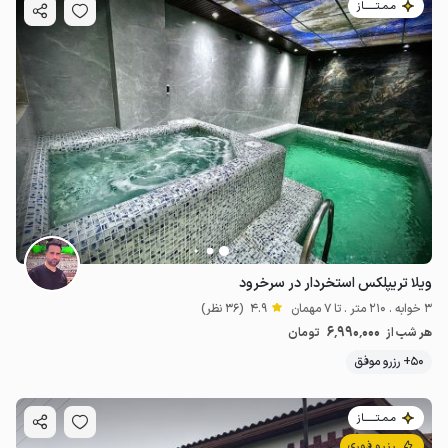
مـمـتــــــاز
ویلا تریپلکس استخردار در سرخرود
3 خوابه . 210 متر . تا 7 مهمان
4.9
(36 نظر)
6٬990٬000
هر شب از
تومان
50+ رزرو موفق
مـمـتــــــاز
رزرو فوری