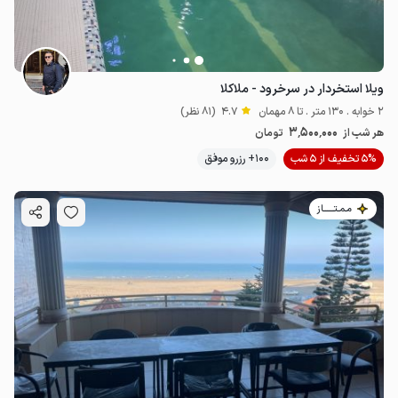
ویلا استخردار در سرخرود - ملاکلا
2 خوابه . 130 متر . تا 8 مهمان
4.7
(81 نظر)
3٬500٬000
هر شب از
تومان
5% تخفیف از 5 شب
100+ رزرو موفق
مـمـتــــــاز