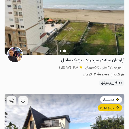
آپارتمان مبله در سرخرود - نزدیک ساحل
2 خوابه . 87 متر . تا 5 مهمان
4.8
(97 نظر)
3٬500٬000
هر شب از
تومان
100+ رزرو موفق
مـمـتــــــاز
رزرو فوری