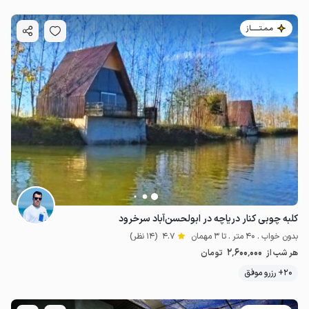
مـمـتــــــاز
کلبه چوبی کنار دریاچه در ابولحسن‌آباد سرخرود
بدون خواب . 40 متر . تا 3 مهمان
4.7
(14 نظر)
2٬600٬000
هر شب از
تومان
20+ رزرو موفق