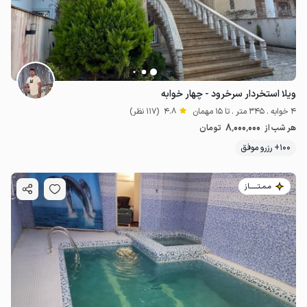
ویلا استخردار سرخرود - چهار خوابه
4 خوابه . 345 متر . تا 15 مهمان
4.8
(117 نظر)
8٬000٬000
هر شب از
تومان
100+ رزرو موفق
مـمـتــــــاز