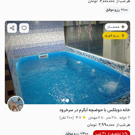
6٬000٬000
هر شب از
تومان
100+ رزرو موفق
مـمـتــــــاز
رزرو فوری
خانه دوبلکس با حوضچه آبگرم در سرخرود
2 خوابه . 210 متر . تا 6 مهمان
4.7
(200 نظر)
2٬990٬000
هر شب از
تومان
10% تخفیف از 30 شب
400+ رزرو موفق