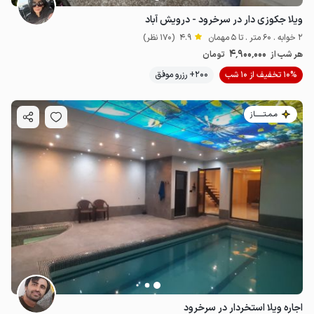
ویلا جکوزی دار در سرخرود - درویش آباد
2 خوابه . 60 متر . تا 5 مهمان
4.9
(170 نظر)
4٬900٬000
هر شب از
تومان
10% تخفیف از 10 شب
200+ رزرو موفق
مـمـتــــــاز
اجاره ویلا استخردار در سرخرود