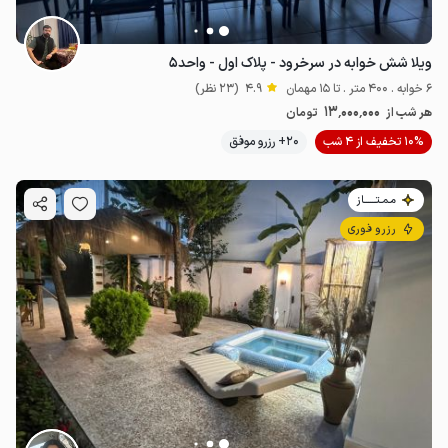
ویلا شش خوابه در سرخرود - پلاک اول - واحد۵
6 خوابه . 400 متر . تا 15 مهمان
4.9
(23 نظر)
13٬000٬000
هر شب از
تومان
10% تخفیف از 4 شب
20+ رزرو موفق
مـمـتــــــاز
رزرو فوری