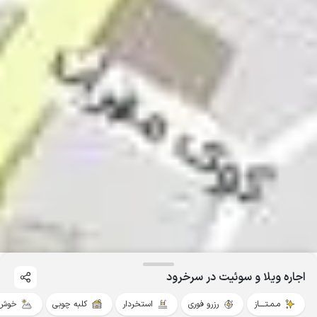
اجاره ویلا و سوئیت در سرخرود
مـمـتــــاز
رزرو فوری
استخردار
کلبه چوبی
خوش 