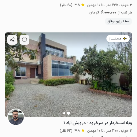
3 خوابه . 265 متر . تا 10 مهمان
4.8
(60 نظر)
6٬000٬000
هر شب از
تومان
100+ رزرو موفق
مـمـتــــــاز
ویلا استخردار در سرخرود - درویش آباد ۱
3 خوابه . 300 متر . تا 10 مهمان
4.8
(62 نظر)