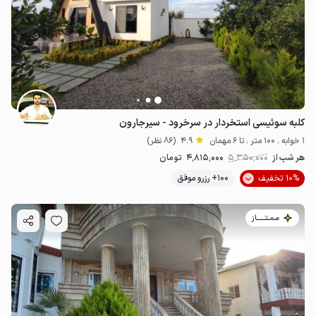
2.6
میلیون ت
4.7
کلبه سوئیسی استخردار در سرخرود - سیرجارون
1 خوابه . 100 متر . تا 6 مهمان
4.9
(86 نظر)
هر شب از
5٬350٬000
4٬815٬000
تومان
10% تخفیف
100+ رزرو موفق
مـمـتــــــاز