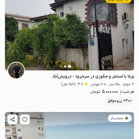
ویلا با استخر و جکوزی در سرخرود - درویش‌آباد
2 خوابه . 150 متر . تا 8 مهمان
4.7
(158 نظر)
5٬000٬000
هر شب از
تومان
300+ رزرو موفق
مـمـتــــــاز