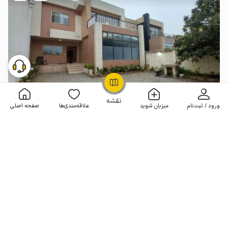
OpenStreetMap
©
نقشه
ورود / ثبت‌نام
میزبان شوید
علاقه‌مندی‌ها
صفحه اصلی
اجاره ویلا استخردار در سرخرود - درویش آباد ۲
3 خوابه . 280 متر . تا 10 مهمان
4.9
(73 نظر)
6٬000٬000
هر شب از
تومان
100+ رزرو موفق
مـمـتــــــاز
رزرو فوری