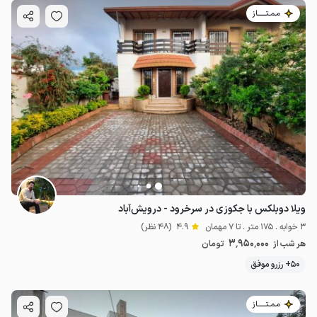
مـمـتــــــاز
ویلا دوبلکس با جکوزی در سرخرود - درویش‌آباد
3 خوابه . 175 متر . تا 7 مهمان
4.9
(48 نظر)
3٬950٬000
هر شب از
تومان
50+ رزرو موفق
مـمـتــــــاز