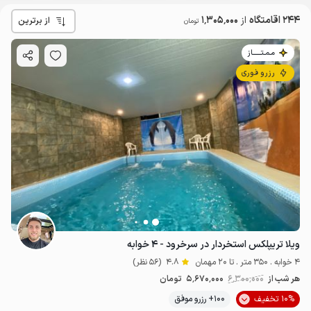
244 اقامتگاه
از
1٬305٬000
از برترین
تومان
مـمـتــــــاز
رزرو فوری
ویلا تریپلکس استخردار در سرخرود - ۴ خوابه
4 خوابه . 350 متر . تا 20 مهمان
4.8
(56 نظر)
هر شب از
6٬300٬000
5٬670٬000
تومان
10% تخفیف
100+ رزرو موفق