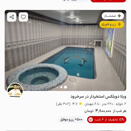
مـمـتــــــاز
رزرو فوری
ویلا دوبلکس استخردار در سرخرود
2 خوابه . 220 متر . تا 8 مهمان
4.7
(302 نظر)
4٬800٬000
هر شب از
تومان
5% تخفیف از 6 شب
500+ رزرو موفق