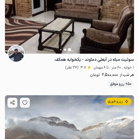
سوئیت مبله در آبعلی دماوند - یکخوابه همکف
1 خوابه . 60 متر . تا 6 مهمان
4.7
(36 نظر)
2٬500٬000
هر شب از
تومان
50+ رزرو موفق
رزرو فوری