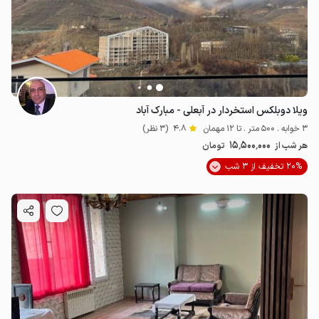
1.9
میلیون ت
4.2
ویلا دوبلکس استخردار در آبعلی - مبارک آباد
3 خوابه . 500 متر . تا 12 مهمان
4.8
(3 نظر)
15٬500٬000
هر شب از
تومان
20% تخفیف از 3 شب