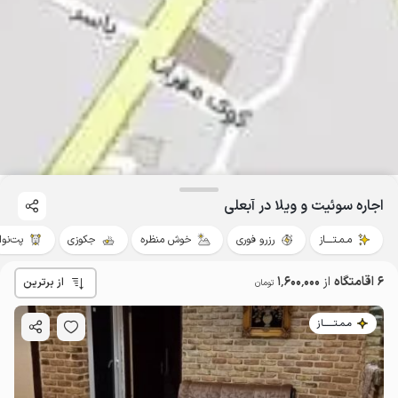
اجاره سوئیت و ویلا در آبعلی
مـمـتــــاز
رزرو فوری
خوش منظره
جکوزی
پت‌نوا
6 اقامتگاه
از
1٬600٬000
از برترین
تومان
مـمـتــــــاز