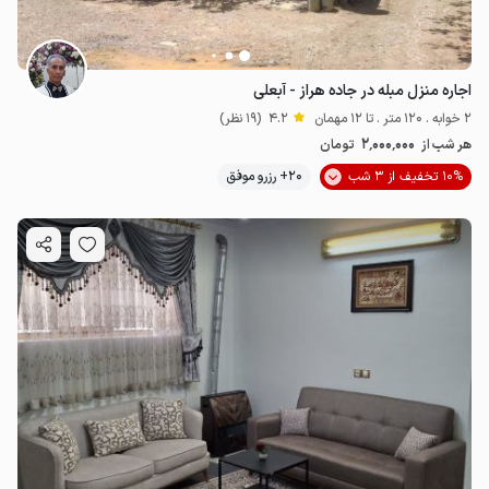
اجاره منزل مبله در جاده هراز - آبعلی
2 خوابه . 120 متر . تا 12 مهمان
4.2
(19 نظر)
2٬000٬000
هر شب از
تومان
10% تخفیف از 3 شب
20+ رزرو موفق