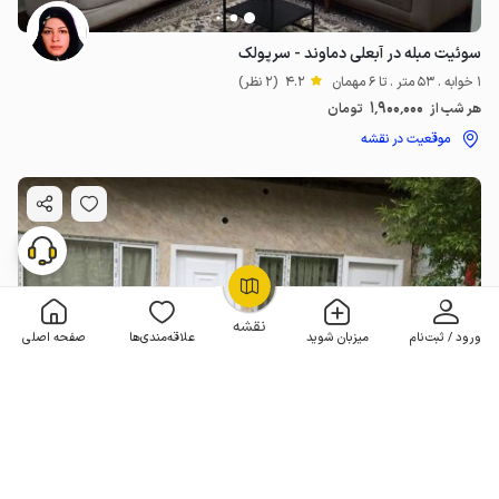
سوئیت مبله در آبعلی دماوند - سرپولک
1 خوابه . 53 متر . تا 6 مهمان
4.2
(2 نظر)
1٬900٬000
هر شب از
تومان
موقعیت در نقشه
OpenStreetMap
©
نقشه
ورود / ثبت‌نام
میزبان شوید
علاقه‌مندی‌ها
صفحه اصلی