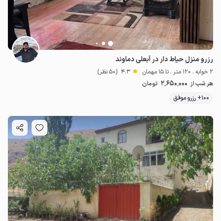
رزرو منزل حیاط دار در آبعلی دماوند
2 خوابه . 120 متر . تا 15 مهمان
4.3
(50 نظر)
2٬650٬000
هر شب از
تومان
100+ رزرو موفق