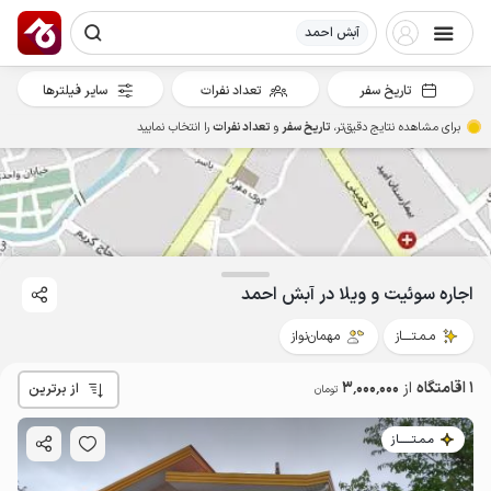
آبش احمد
3
میلیون ت
تاریخ سفر
تعداد نفرات
سایر فیلترها
برای مشاهده نتایج دقیق‌تر،
تاریخ سفر
و
تعداد نفرات
را انتخاب نمایید
اجاره سوئیت و ویلا در آبش احمد
مـمـتــــاز
مهمان‌نواز
1 اقامتگاه
از
3٬000٬000
از برترین
تومان
مـمـتــــــاز