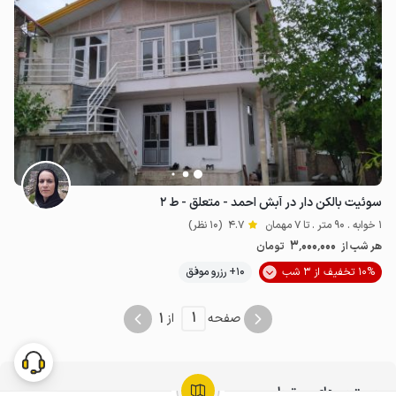
سوئیت بالکن دار در آبش احمد - متعلق - ط ۲
1 خوابه . 90 متر . تا 7 مهمان
4.7
(10 نظر)
3٬000٬000
هر شب از
تومان
10% تخفیف از 3 شب
10+ رزرو موفق
1
1
صفحه
از
جستجوهای مرتبط