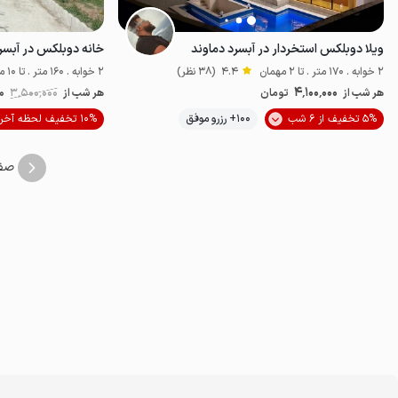
ویلا دوبلکس استخردار در آبسرد دماوند
خانه دوبلکس در آبسرد
2 خوابه . 170 متر . تا 2 مهمان
4.4
(38 نظر)
2 خوابه . 160 متر . تا 10 مهمان
4٬100٬000
هر شب از
تومان
هر شب از
3٬500٬000
0
موقعیت در نقشه
5% تخفیف از 6 شب
100+ رزرو موفق
10% تخفیف لحظه آخری
صف