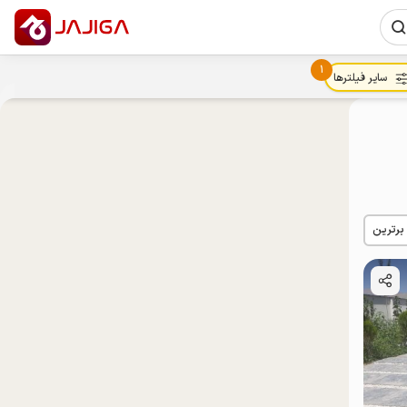
1
سایر فیلترها
 برترین