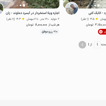
 - اتابک کتی
اجاره ویلا استخردار در آبسرد دماوند - زان
4.5
(1 نظر)
2 خوابه . 120 متر . تا 6 مهمان
4.3
(7 نظر)
8٬000٬000
3٬150٬00
تومان
هر شب از
تومان
موقعیت در نقشه
10+ رزرو موفق
1
1
حه
از