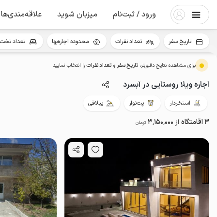
ورود / ثبت‌نام
میزبان شوید
علاقه‌مندی‌ها
تاریخ سفر
تعداد نفرات
محدوده اجاره‌بها
تعداد تخت 
برای مشاهده نتایج دقیق‌تر،
تاریخ سفر
و
تعداد نفرات
را انتخاب نمایید
اجاره ویلا روستایی در آبسرد
استخردار
پت‌نواز
ییلاقی
3 اقامتگاه
از
3٬150٬000
تومان