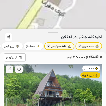
اجاره کلبه جنگلی در آهکلان
کلبه چوبی
کلبه سوئیسی
مـمـتــــاز
رزرو فوری
5 اقامتگاه
از
2٬200٬000
از برترین
تومان
مـمـتــــــاز
رزرو فوری