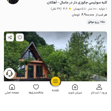
کلبه سوئیسی جکوزی دار در ماسال - آهکلان
1 خوابه . 100 متر . تا 5 مهمان
4.8
(36 نظر)
6٬900٬000
هر شب از
تومان
50+ رزرو موفق
OpenStreetMap
©
نقشه
ورود / ثبت‌نام
میزبان شوید
علاقه‌مندی‌ها
صفحه اصلی
کلبه سوئیسی در ماسال - آهکلان