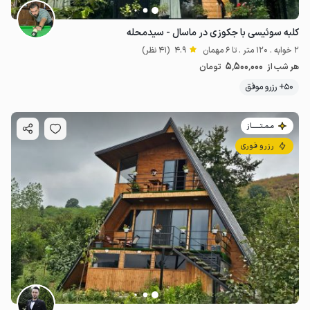
کلبه سوئیسی با جکوزی در ماسال - سیدمحله
2 خوابه . 120 متر . تا 6 مهمان
4.9
(41 نظر)
5٬500٬000
هر شب از
تومان
50+ رزرو موفق
مـمـتــــــاز
رزرو فوری