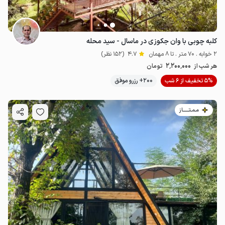
کلبه چوبی با وان جکوزی در ماسال - سید محله
2 خوابه . 70 متر . تا 8 مهمان
4.7
(152 نظر)
2٬200٬000
هر شب از
تومان
5% تخفیف از 6 شب
200+ رزرو موفق
مـمـتــــــاز