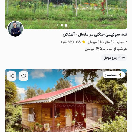
کلبه سوئیسی جنگلی در ماسال - آهکلان
2 خوابه . 90 متر . تا 6 مهمان
4.9
(73 نظر)
4٬500٬000
هر شب از
تومان
100+ رزرو موفق
مـمـتــــــاز
5.5
میلیون ت
4.9