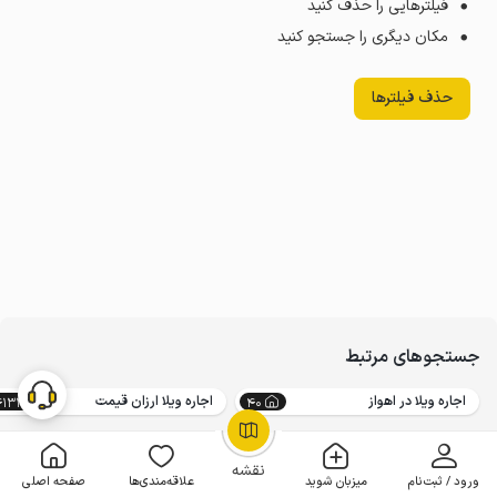
فیلترهایی را حذف کنید
مکان دیگری را جستجو کنید
حذف فیلترها
جستجوهای مرتبط
اجاره ویلا در اهواز
اجاره ویلا ارزان قیمت
4133
40
OpenStreetMap
©
نقشه
ورود / ثبت‌نام
میزبان شوید
علاقه‌مندی‌ها
صفحه اصلی