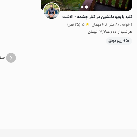
کلبه با ویو دلنشین در کنار چشمه - آلاشت
1 خوابه . 80 متر . تا 6 مهمان
5
(25 نظر)
3٬700٬000
هر شب از
تومان
50+ رزرو موفق
خوش منظره
صف