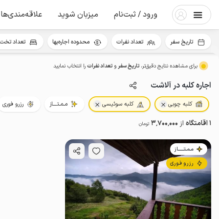
ورود / ثبت‌نام
میزبان شوید
علاقه‌مندی‌ها
تاریخ سفر
تعداد نفرات
محدوده اجاره‌بها
تعداد تخت 
برای مشاهده نتایج دقیق‌تر،
تاریخ سفر
و
تعداد نفرات
را انتخاب نمایید
اجاره کلبه در آلاشت
کلبه چوبی
کلبه سوئیسی
مـمـتــــاز
رزرو فوری
1 اقامتگاه
از
3٬700٬000
تومان
مـمـتــــــاز
رزرو فوری