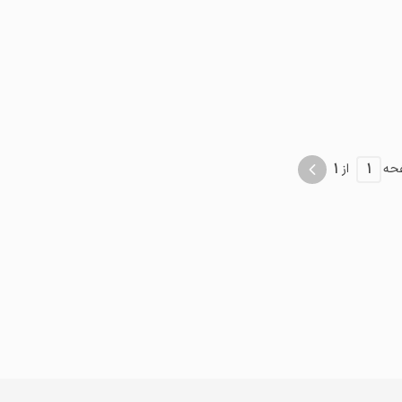
موقعیت در نقشه
1
1
حه
از