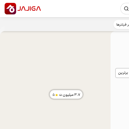
ر فیلترها
 برترین
3.7
میلیون ت
5