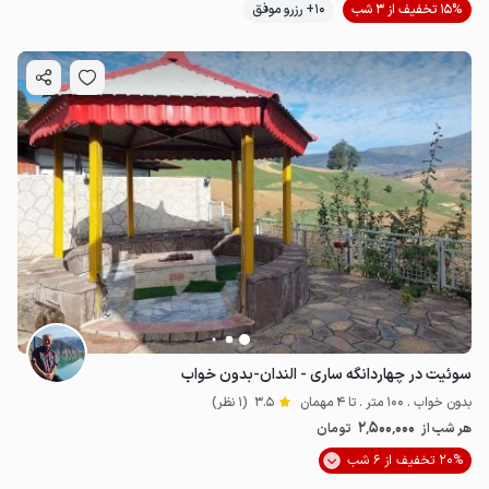
15% تخفیف از 3 شب
10+ رزرو موفق
سوئیت در چهاردانگه ساری - الندان-بدون خواب
بدون خواب . 100 متر . تا 4 مهمان
3.5
(1 نظر)
2٬500٬000
هر شب از
تومان
20% تخفیف از 6 شب