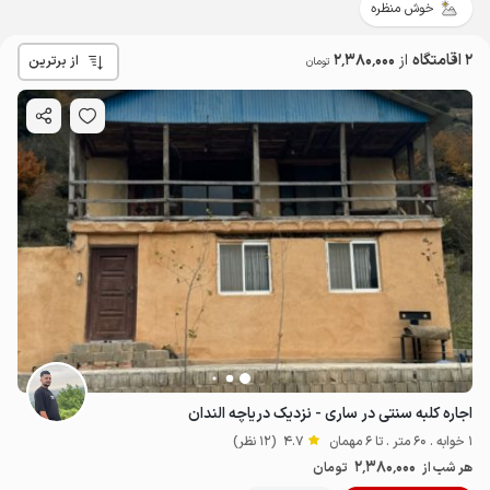
خوش منظره
2 اقامتگاه
از
2٬380٬000
از برترین
تومان
اجاره کلبه سنتی در ساری - نزدیک دریاچه الندان
2.5
میلیون ت
3.5
1 خوابه . 60 متر . تا 6 مهمان
4.7
(12 نظر)
2٬380٬000
هر شب از
تومان