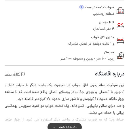
سوئیت نیمه دربست
منطقه روستایی
تا 4 مهمان
4 نفر استاندارد
بدون اتاق‌خواب
و 1 تخت دونفره در فضای مشترک
100 متر
زیربنا 100 متر - زمین و محوطه 200 متر
درباره اقامتگاه
گزارش خطا
این سوئیت مبله بدون اتاق خواب در مجاورت یک واحد دیگر با حیاط دلباز و
آلاچیق با آتشدان و ویوی جذاب در روستای الندان واقع شده است که تا منطقه
چهار دانگه حدود 10 کیلومتر و تا شهر ساری حدود 70 کیلومتر فاصله دارد.
واحد دارای سالن پذیرایی، آشپزخانه، یک تخت خواب دو نفره، سرویس بهداشتی
ایرانی با حمام می باشد.
حیاط ویلا که به صورت مشترک با واحد دیگر استفاده می شود از چهار طرف
دیوارکشی شده و محصور است، همچنین به منظور برقراری و حفظ امنیت اقامتگاه
مشاهده همه