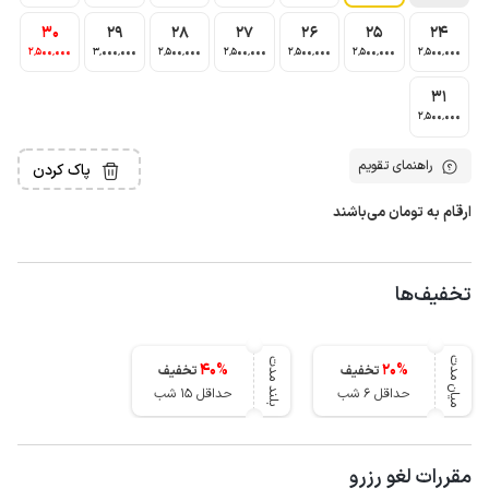
30
29
28
27
26
25
24
2٬500٬000
3٬000٬000
2٬500٬000
2٬500٬000
2٬500٬000
2٬500٬000
2٬500٬000
31
2٬500٬000
راهنمای تقویم
پاک کردن
ارقام به تومان می‌باشند
تخفیف‌ها
میان مدت
بلند مدت
40
%
20
%
تخفیف
تخفیف
حداقل 6 شب
حداقل 15 شب
مقررات لغو رزرو