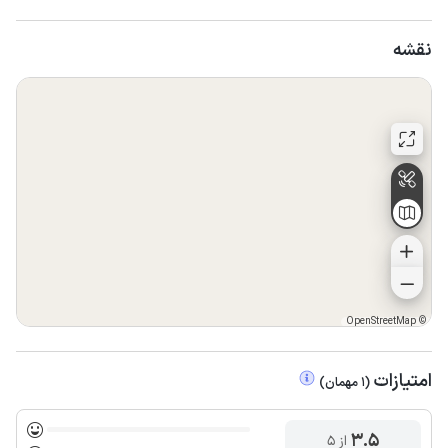
نقشه
OpenStreetMap
©
امتیازات
(
1
مهمان
)
3.5
از ۵