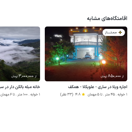
اقامتگاه‌های مشابه
مـمـتــــــاز
3٬000٬000
850٬000
از
تومان
از
تومان
اجاره ویلا در ساری - علویکلا - همکف
خانه مبله بالکن دار در سوا
1 خوابه . 45 متر . تا 5 مهمان
4.8
(33 نظر)
1 خوابه . 100 متر . تا 6 مهمان