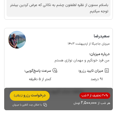
نظرم خاکیش بیشتر از 100 متر بود و یه سربالایی بد هم داشت ...
باسلام ممنون از نظره لطفتون چشم به نکاتی که عرض کردین بیشتر
پیشنهادم اینه که به نظافت اهمیت بدن
توجه میکنیم
سعیدرضا
میزبان جاجیگا از اردیبهشت 1403
درباره‌ میزبان:
من فرد خونگرم و مهمان نوازی هستم
میزان تایید رزرو:
سرعت پاسخ‌گویی:
91 درصد
کمتر از 5 دقیقه
مشاهده حساب کاربری میزبان
درخواست رزرو
20% تخفیف از 6 شب
(رایگان)
2٬500٬000
هر شب از
تومان
با امکان چت آنلاین با میزبان