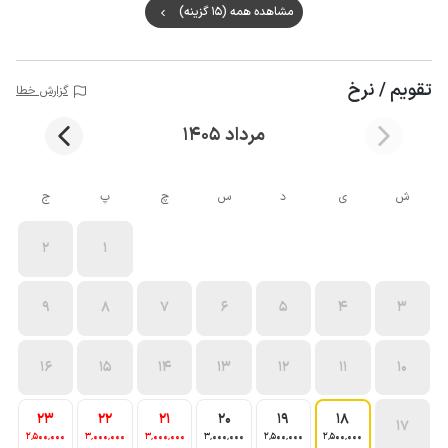
مشاهده همه (15 گزینه)
تقویم / نرخ
گزارش خطا
مرداد 1405
ش
ی
د
س
چ
پ
ج
2
1
9
8
7
6
5
4
3
16
15
14
13
12
11
10
23
22
21
20
19
18
17
2٬500٬000
3٬000٬000
3٬000٬000
3٬000٬000
2٬500٬000
2٬500٬000