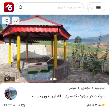
1 از 15
اجاره ویلا
مازندران
کیاسر
سوئیت در چهاردانگه ساری - الندان-بدون خواب
3.5
(1 نظر)
کد:
3233106