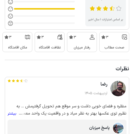
بر اساس امتیازات ۱ سال اخیر
3
3
3
3
صحت مطالب
رفتار میزبان
نظافت اقامتگاه
مکان اقامتگاه
نظرات
رضا
اردیبهشت 1405
منظره و فضای خوبی داشت و سر موقع هم تحویل گرفتیمش ... به
نظرم توی عکسها بهتر به نظر میاد و در واقعیت یک واحد معمولی بود ،
...
بیشتر
میزبان رو ندیدیم اما پشت گوشی برخوردشون خوب بود ... در حیاط رو
پاسخ میزبان
هم با یک سیم بسته بودن و خب میگفتن امنیت محله بالاست ... به