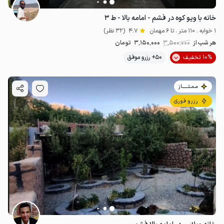
خانه با ویو کوه در فشم - امامه بالا - ط ۳
1 خوابه . 110 متر . تا 6 مهمان
4.7
(32 نظر)
هر شب از
3٬500٬000
3٬150٬000
تومان
10% تخفیف
50+ رزرو موفق
مـمـتــــــاز
رزرو فوری
2
میلیون ت