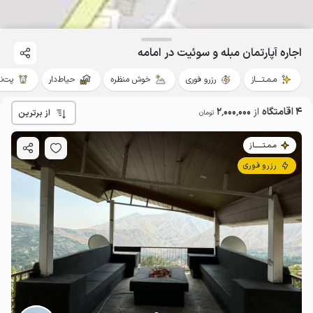
اجاره آپارتمان مبله و سوئیت در امامه
مـمـتــــاز
رزرو فوری
خوش منظره
حیاط‌دار
پت‌نو
4 اقامتگاه
از
2٬000٬000
از برترین
تومان
مـمـتــــــاز
رزرو فوری