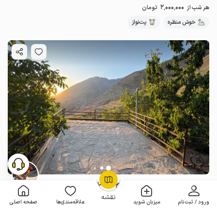
2٬000٬000
هر شب از
تومان
خوش منظره
پت‌نواز
اتاق سقف چوبی با ویو کوه در فشم - امامه
OpenStreetMap
©
بدون خواب . 18 متر . تا 2 مهمان
نقشه
ورود / ثبت‌نام
میزبان شوید
علاقه‌مندی‌ها
صفحه اصلی
2٬000٬000
هر شب از
تومان