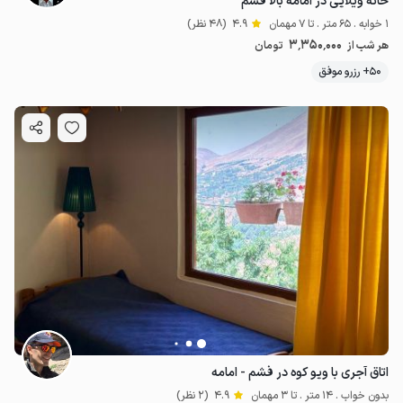
خانه ویلایی در امامه بالا فشم
1 خوابه . 65 متر . تا 7 مهمان
4.9
(48 نظر)
3٬350٬000
هر شب از
تومان
50+ رزرو موفق
اتاق آجری با ویو کوه در فشم - امامه
بدون خواب . 14 متر . تا 3 مهمان
4.9
(2 نظر)