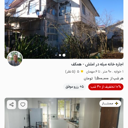
اجاره خانه مبله در املش - همکف
1 خوابه . 90 متر . تا 6 مهمان
5
(5 نظر)
1٬500٬000
هر شب از
تومان
10% تخفیف از 30 شب
5+ رزرو موفق
مـمـتــــــاز