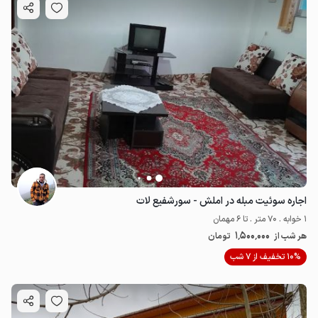
اجاره سوئیت مبله در املش - سورشفیع لات
1 خوابه . 70 متر . تا 6 مهمان
1٬500٬000
هر شب از
تومان
10% تخفیف از 7 شب