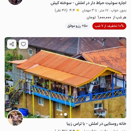
اجاره سوئیت حیاط دار در املش - سوخته کیش
بدون خواب . 17 متر . تا 3 مهمان
4.4
(48 نظر)
1٬000٬000
هر شب از
تومان
10% تخفیف از 7 شب
50+ رزرو موفق
خانه روستایی در املش - با تراس زیبا