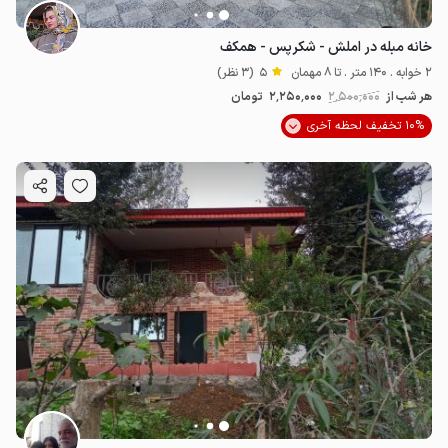
خانه مبله در املش - شکرپس - همکف
2 خوابه . 140 متر . تا 8 مهمان
5
(3 نظر)
هر شب از
2٬500٬000
2٬250٬000
تومان
10% تخفیف لحظه آخری