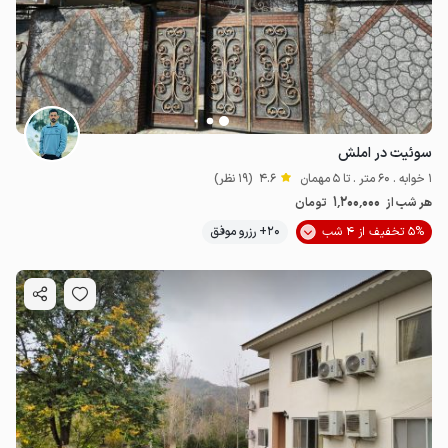
سوئیت در املش
1 خوابه . 60 متر . تا 5 مهمان
4.6
(19 نظر)
1٬200٬000
هر شب از
تومان
5% تخفیف از 4 شب
20+ رزرو موفق
2.5
میلیون ت
4.9