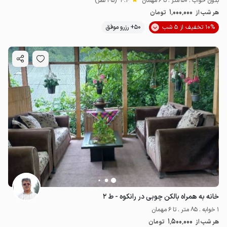
بدون خواب . 50 متر . تا 6 مهمان
4.4
(45 نظر)
1٬000٬000
هر شب از
تومان
10% تخفیف از 5 شب
50+ رزرو موفق
خانه به همراه بالکن چوبی در رانکوه - ط ۲
1 خوابه . 85 متر . تا 6 مهمان
1٬500٬000
هر شب از
تومان