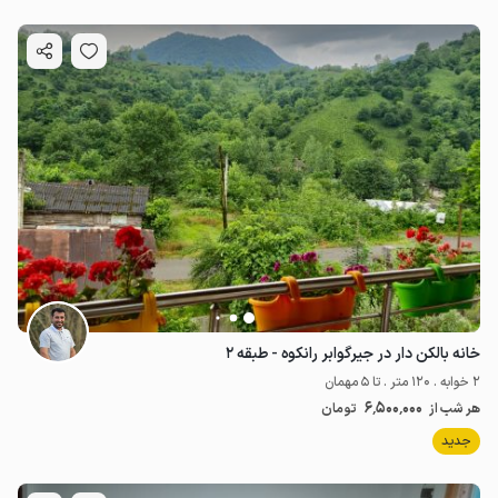
خانه بالکن دار در جیرگوابر رانکوه - طبقه ۲
2 خوابه . 120 متر . تا 5 مهمان
6٬500٬000
هر شب از
تومان
جدید