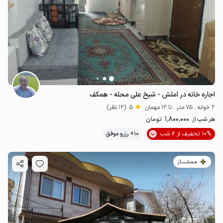
اجاره خانه در املش - شیخ علی محله - همکف
2 خوابه . 75 متر . تا 12 مهمان
5
(12 نظر)
1٬800٬000
هر شب از
تومان
10% تخفیف از 6 شب
10+ رزرو موفق
مـمـتــــــاز