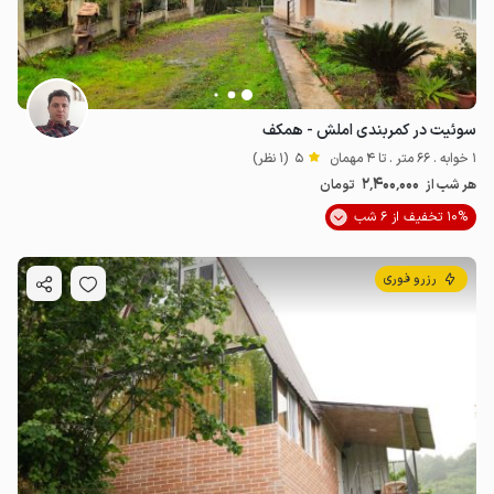
سوئیت در کمربندی املش - همکف
1 خوابه . 66 متر . تا 4 مهمان
5
(1 نظر)
2٬400٬000
هر شب از
تومان
10% تخفیف از 6 شب
رزرو فوری