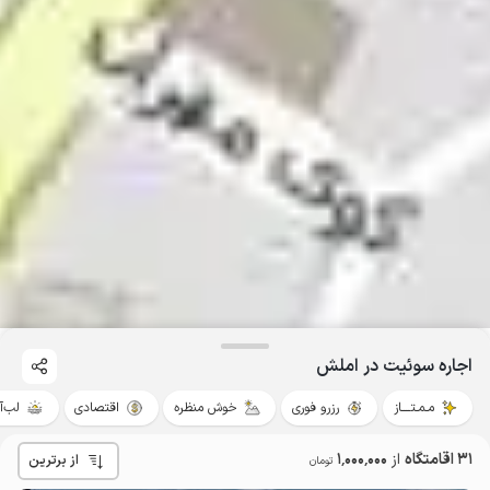
اجاره سوئیت در املش
مـمـتــــاز
رزرو فوری
خوش منظره
اقتصادی
لب‌آ
31 اقامتگاه
از
1٬000٬000
از برترین
تومان