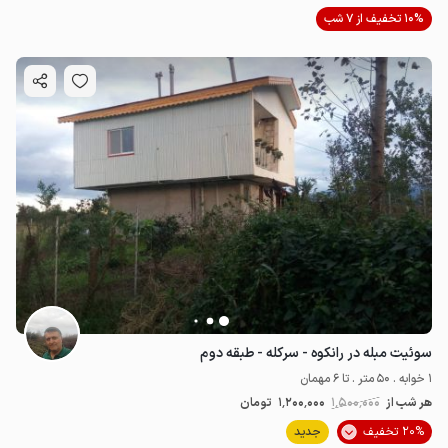
10% تخفیف از 7 شب
سوئیت مبله در رانکوه - سرکله - طبقه دوم
1 خوابه . 50 متر . تا 6 مهمان
هر شب از
1٬500٬000
1٬200٬000
تومان
20% تخفیف
جدید