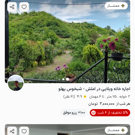
مـمـتــــــاز
اجاره خانه ویلایی در املش - شبخوس پهلو
2 خوابه . 75 متر . تا 6 مهمان
4.9
(61 نظر)
2٬000٬000
هر شب از
تومان
5% تخفیف از 6 شب
100+ رزرو موفق
مـمـتــــــاز