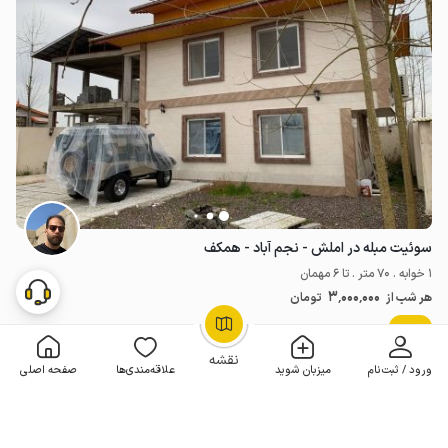
سوئیت مبله در املش - نجم آباد - همکف
1 خوابه . 70 متر . تا 6 مهمان
3٬000٬000
هر شب از
تومان
جدید
OpenStreetMap
©
نقشه
ورود / ثبت‌نام
میزبان شوید
علاقه‌مندی‌ها
صفحه اصلی
مـمـتــــــاز