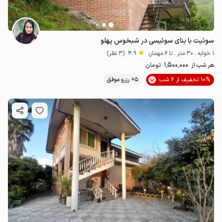
سوئیت با بنای سوئیسی در شبخوس پهلو
1 خوابه . 30 متر . تا 6 مهمان
4.9
(3 نظر)
1٬500٬000
هر شب از
تومان
10% تخفیف از 6 شب
5+ رزرو موفق