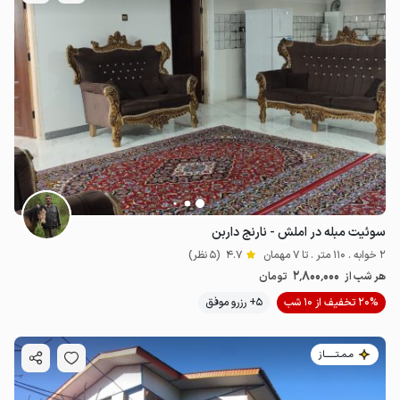
سوئیت مبله در املش - نارنج داربن
2 خوابه . 110 متر . تا 7 مهمان
4.7
(5 نظر)
2٬800٬000
هر شب از
تومان
20% تخفیف از 10 شب
5+ رزرو موفق
مـمـتــــــاز