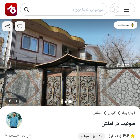
مـمـتــــــاز
1 از 12
اجاره ویلا
گیلان
املش
سوئیت در املش
4.6
(19 نظر)
20+ رزرو موفق
کد:
3185005