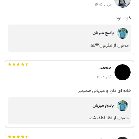
مرداد 1405
خوب بود
پاسخ میزبان
ممنون از نظرتون💙🙏
محمد
آبان 1404
خانه ای دنج و میزبانی صمیمی
پاسخ میزبان
ممنون از نظر لطف شما