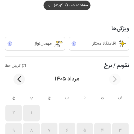
مشاهده همه (16 گزینه)
ویژگی‌ها
اقامتگاه ممتاز
مهمان‌نواز
تقویم / نرخ
گزارش خطا
مرداد 1405
ش
ی
د
س
چ
پ
ج
2
1
9
8
7
6
5
4
3