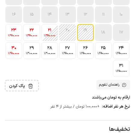
16
15
14
13
12
11
10
23
22
21
20
19
18
17
1٬250٬000
1٬350٬000
1٬350٬000
30
29
28
27
26
25
24
1٬250٬000
1٬300٬000
1٬300٬000
1٬250٬000
1٬250٬000
1٬250٬000
1٬250٬000
31
1٬250٬000
راهنمای تقویم
پاک کردن
ارقام به تومان می‌باشند
نرخ هر نفر اضافه:
+100٬000 تومان / بیشتر از 4 نفر
تخفیف‌ها