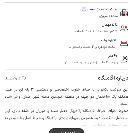
سوئیت نیمه دربست
منطقه شهری
تا 5 مهمان
4 نفر استاندارد + 1 نفر اضافه
1 اتاق‌خواب
1 تخت دونفره و 3 دست رختخواب
60 متر
زیربنا 60 متر - زمین و محوطه 100 متر
درباره اقامتگاه
گزارش خطا
این سوئیت یکخوابه با حیاط خلوت اختصاصی و دسترسی 3 پله ای در طبقه
همکف یک ساختمان دو طبقه در منطقه انارستان محله شهر املش واقع شده
است.
محیط اطراف حیاط اقامتگاه با دیوار حصار شده و میزبان در طبقه بالای این
ساختمان سکونت دارد، همچنین دروازه ورودی، پارکینگ و حیاط اصلی با میزبان به
صورت مشترک استفاده می شود.
میهمانان گرامی می توانند با حدود 5 دقیقه پیاده روی به نانوایی و سوپرمارکت
مشاهده همه