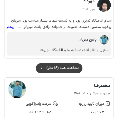
مهرداد
مهر 1404
سلام اقامتگاه تمیزی بود و به نسبت قیمت بسیار مناسب بود. میزبان
برخورد مناسبی داشتند. همینجا از خانواده نژادی بابت میزبانی تشکر
...
بیشتر
میکنم
پاسخ میزبان
ممنون از نظر لطف شما به ما و اقامتگاه مون🙏
مشاهده همه (16 نظر)
محمدرضا
میزبان جاجیگا از اسفند 1401
میزان تایید رزرو:
سرعت پاسخ‌گویی:
73 درصد
کمتر از 2 دقیقه