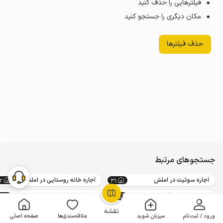
فیلترهایی را حذف کنید
مکان دیگری را جستجو کنید
حذف فیلترها
جستجوهای مرتبط
اجاره سوئیت در املش
اجاره خانه روستایی در املش
2
31
اجاره ویلا ارزان قیمت در املش
اجاره کلبه در املش
8
18
OpenStreetMap
©
نقشه
ورود / ثبت‌نام
میزبان شوید
علاقه‌مندی‌ها
صفحه اصلی