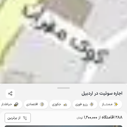
اجاره سوئیت در اردبیل
مـمـتــــاز
رزرو فوری
جکوزی
اقتصادی
حیاط‌دار
288 اقامتگاه
از
1٬200٬000
از برترین
تومان