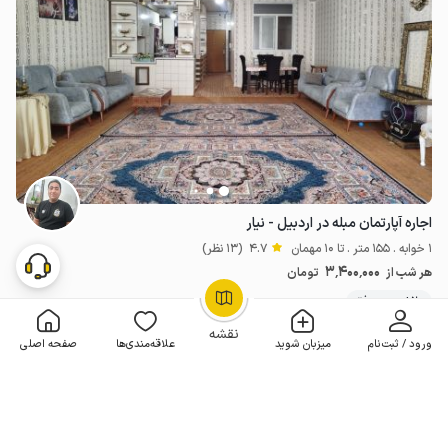
اجاره آپارتمان مبله در اردبیل - نیار
1 خوابه . 155 متر . تا 10 مهمان
4.7
(13 نظر)
3٬400٬000
هر شب از
تومان
20+ رزرو موفق
OpenStreetMap
©
نقشه
ورود / ثبت‌نام
میزبان شوید
علاقه‌مندی‌ها
صفحه اصلی
مـمـتــــــاز
3 اقامتگاه