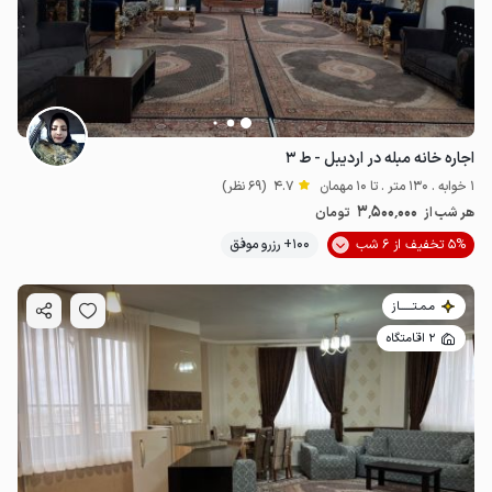
اجاره خانه مبله در اردیبل - ط ۳
1 خوابه . 130 متر . تا 10 مهمان
4.7
(69 نظر)
3٬500٬000
هر شب از
تومان
5% تخفیف از 6 شب
100+ رزرو موفق
مـمـتــــــاز
2 اقامتگاه
1.8
میلیون ت
5