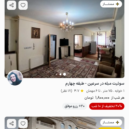
مـمـتــــــاز
سوئیت مبله در سرعین - طبقه چهارم
1 خوابه . 75 متر . تا 6 مهمان
4.7
(18 نظر)
1٬800٬000
هر شب از
تومان
20% تخفیف از 10 شب
20+ رزرو موفق
مـمـتــــــاز