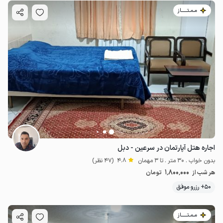
مـمـتــــــاز
اجاره هتل آپارتمان در سرعین - دبل
بدون خواب . 30 متر . تا 3 مهمان
4.8
(47 نظر)
1٬800٬000
هر شب از
تومان
50+ رزرو موفق
مـمـتــــــاز