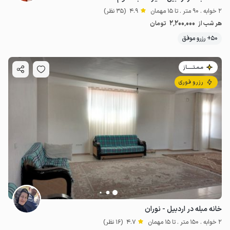
2 خوابه . 90 متر . تا 15 مهمان
4.9
(35 نظر)
2٬200٬000
هر شب از
تومان
50+ رزرو موفق
مـمـتــــــاز
رزرو فوری
خانه مبله در اردبیل - نوران
2 خوابه . 150 متر . تا 15 مهمان
4.7
(16 نظر)