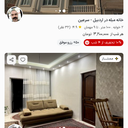
خانه مبله در اردبیل - سرعین
2 خوابه . 100 متر . تا 9 مهمان
4.9
(32 نظر)
3٬200٬000
هر شب از
تومان
10% تخفیف از 4 شب
50+ رزرو موفق
مـمـتــــــاز