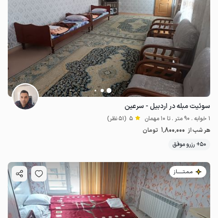
سوئیت مبله در اردبیل - سرعین
1 خوابه . 90 متر . تا 10 مهمان
5
(51 نظر)
1٬800٬000
هر شب از
تومان
50+ رزرو موفق
مـمـتــــــاز