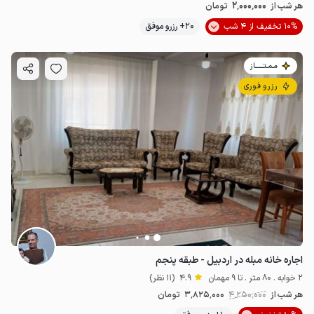
2٬000٬000
هر شب از
تومان
10% تخفیف از 4 شب
20+ رزرو موفق
مـمـتــــــاز
رزرو فوری
اجاره خانه مبله در اردبیل - طبقه پنجم
2 خوابه . 80 متر . تا 9 مهمان
4.9
(11 نظر)
هر شب از
4٬250٬000
3٬825٬000
تومان