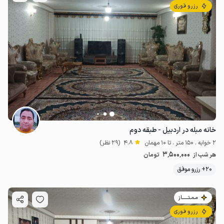
رزرو فوری
خانه مبله در اردبیل - طبقه دوم
2 خوابه . 150 متر . تا 10 مهمان
4.8
(29 نظر)
3٬500٬000
هر شب از
تومان
20+ رزرو موفق
مـمـتــــــاز
رزرو فوری