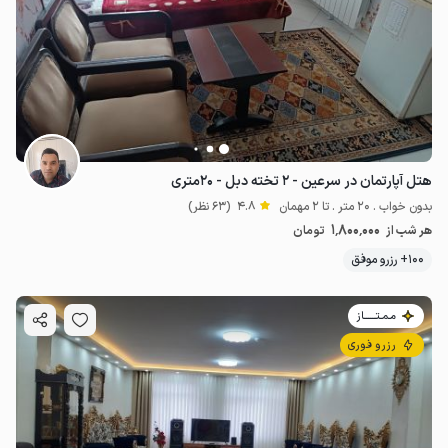
هتل آپارتمان در سرعین - ۲ تخته دبل - ۲۰متری
بدون خواب . 20 متر . تا 2 مهمان
4.8
(63 نظر)
1٬800٬000
هر شب از
تومان
100+ رزرو موفق
مـمـتــــــاز
رزرو فوری