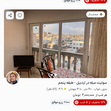
10% تخفیف
10+ رزرو موفق
مـمـتــــــاز
سوئیت مبله در اردبیل - طبقه پنجم
بدون خواب . 40 متر . تا 4 مهمان
4.9
(59 نظر)
2٬000٬000
هر شب از
تومان
5% تخفیف از 5 شب
100+ رزرو موفق