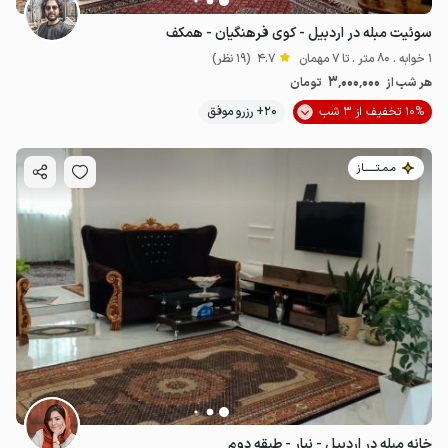
سوئیت مبله در اردبیل - کوی فرهنگیان - همکف
1 خوابه . 80 متر . تا 7 مهمان
4.7
(19 نظر)
3٬000٬000
هر شب از
تومان
10% تخفیف از 3 شب
20+ رزرو موفق
مـمـتــــــاز
خانه مبله در اردبیل - نیار - طبقه دوم