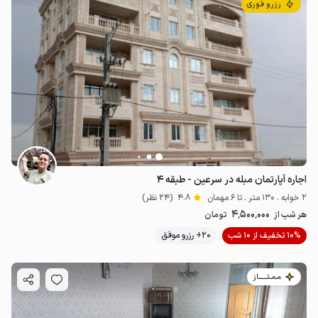
رزرو فوری
اجاره آپارتمان مبله در سرعین - طبقه ۴
2 خوابه . 130 متر . تا 6 مهمان
4.8
(24 نظر)
4٬500٬000
هر شب از
تومان
10% تخفیف از 10 شب
20+ رزرو موفق
مـمـتــــــاز