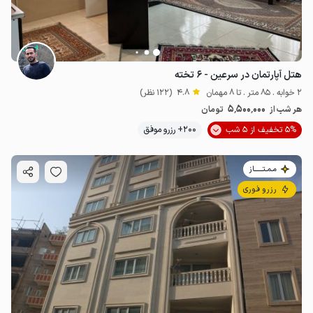
هتل آپارتمان در سرعین - ۶ تخته
2 خوابه . 85 متر . تا 8 مهمان
4.8
(122 نظر)
5٬500٬000
هر شب از
تومان
5% تخفیف از 5 شب
200+ رزرو موفق
مـمـتــــــاز
رزرو فوری