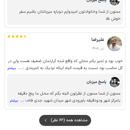
پاسخ میزبان
ممنون از شما وخانوادتون امیدوارم دوباره میزبانتان باشیم سفر
خوش 🙏
علیرضا
تیر 1405
خوب بود و تمیز یکم محلی که واقع شده آپارتمان ضعیف هست ولی در
کل مناسب بود نسبت به قیمت البته اینکه نزدیک به کمربندی بود برای
...
بیشتر
گشتن مکان های خارج از شهر خیلی هم خوب هست چون در ترافیک
پاسخ میزبان
مرکز شهر نمیمونه آدم. رفتار خوب و محترمانه ای داشتن و تشکر میکنم
ممنون از شما ممنون از نظرتون البته بگم که محل ما پنج دقیقه
بامرکز شهر ودودقیقه باورودی شهر میدان شهید جدی فاصله داره
...
بیشتر
بازم ممنون از شما وخانوادتون امیدوارم دوباره میزبانتان باشیم سفر
خوش
مشاهده همه (66 نظر)