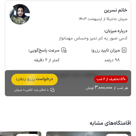
خانم نسرین
میزبان جاجیگا از اردیبهشت 1403
درباره‌ میزبان:
آدمی صبور یه کم تمیز وحساس مهمانواز
میزان تایید رزرو:
سرعت پاسخ‌گویی:
98 درصد
کمتر از 2 دقیقه
مشاهده حساب کاربری میزبان
درخواست رزرو
5% تخفیف از 6 شب
(رایگان)
3٬000٬000
هر شب از
تومان
با امکان چت آنلاین با میزبان
اقامتگاه‌های مشابه