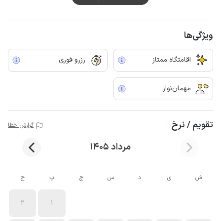
ویژگی‌ها
اقامتگاه ممتاز
رزرو فوری
مهمان‌نواز
تقویم / نرخ
گزارش خطا
مرداد 1405
ش
ی
د
س
چ
پ
ج
2
1