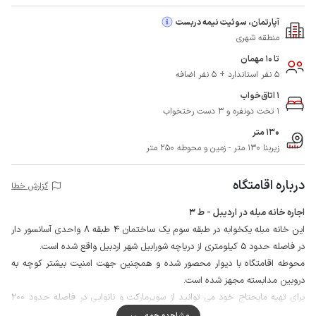
آپارتمان، سوئیت نیمه دربست
منطقه شهری
تا 10 مهمان
5 نفر استاندارد + 5 نفر اضافه
1 اتاق‌خواب
1 تخت دونفره و 3 دست رختخواب
130 متر
زیربنا 130 متر - زمین و محوطه 250 متر
درباره اقامتگاه
گزارش خطا
اجاره خانه مبله در اردیبل - ط 3
این خانه مبله یکخوابه در طبقه سوم یک ساختمان 4 طبقه 8 واحدی آسانسور دار
در فاصله حدود 5 کیلومتری از دریاچه شورابیل شهر اردبیل واقع شده است.
محوطه اقامتگاه با دیوار محصور شده و همچنین جهت امنیت بیشتر کوچه به
دروبین مدابسته مجهز شده است.
برای تهیه مایحتاج خود می توانید از سوپرمارکت و نانوایی در فاصله حدود 200
متری اقامتگاه استفاده نمایید.
مشاهده همه