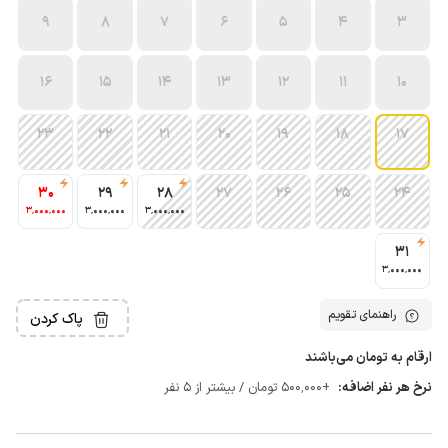
9
8
7
6
5
4
3
16
15
14
13
12
11
10
23
22
21
20
19
18
17
30
29
28
27
26
25
24
3٬000٬000
3٬000٬000
3٬000٬000
31
3٬000٬000
راهنمای تقویم
پاک کردن
ارقام به تومان می‌باشند
نرخ هر نفر اضافه:
+500٬000 تومان / بیشتر از 5 نفر