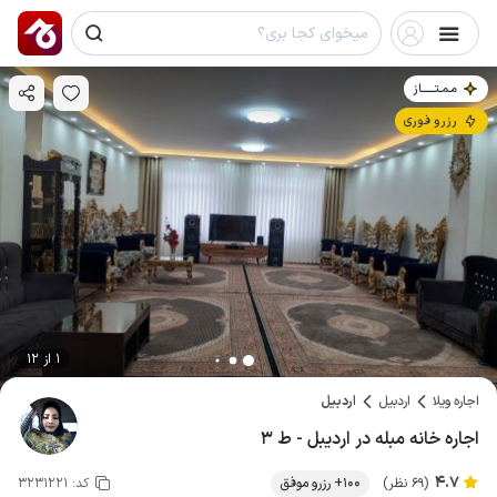
مـمـتــــــاز
رزرو فوری
1 از 12
اجاره ویلا
اردبیل
اردبیل
اجاره خانه مبله در اردیبل - ط ۳
4.7
(69 نظر)
100+ رزرو موفق
کد:
3231221