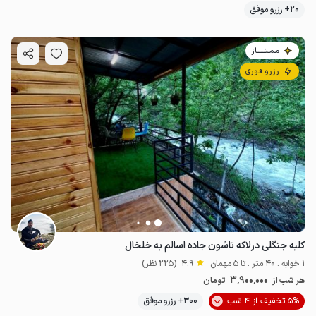
20+ رزرو موفق
مـمـتــــــاز
رزرو فوری
کلبه جنگلی درلاکه تاشون جاده اسالم به خلخال
1 خوابه . 40 متر . تا 5 مهمان
4.9
(225 نظر)
3٬900٬000
هر شب از
تومان
5% تخفیف از 4 شب
300+ رزرو موفق