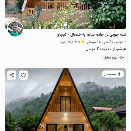
کلبه چوبی در جاده اسالم به خلخال - گیجاو
2 خوابه . 80 متر . تا 6 مهمان
4.8
(40 نظر)
2٬000٬000
هر شب از
تومان
50+ رزرو موفق
مـمـتــــــاز