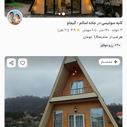
کلبه سوئیسی در جاده اسالم - گیجاو
3 خوابه . 140 متر . تا 8 مهمان
4.9
(21 نظر)
1٬800٬000
هر شب از
تومان
20+ رزرو موفق
مـمـتــــــاز