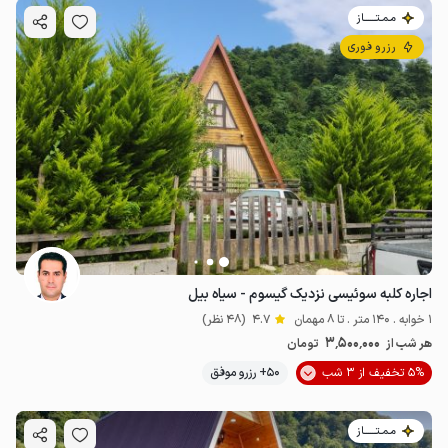
مـمـتــــــاز
رزرو فوری
اجاره کلبه سوئیسی نزدیک گیسوم - سیاه بیل
1 خوابه . 140 متر . تا 8 مهمان
4.7
(48 نظر)
3٬500٬000
هر شب از
تومان
5% تخفیف از 3 شب
50+ رزرو موفق
مـمـتــــــاز