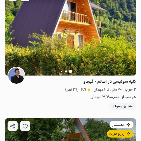
کلبه سوئیسی در اسالم - گیجاو
2 خوابه . 70 متر . تا 6 مهمان
4.9
(39 نظر)
3٬700٬000
هر شب از
تومان
50+ رزرو موفق
مـمـتــــــاز
رزرو فوری