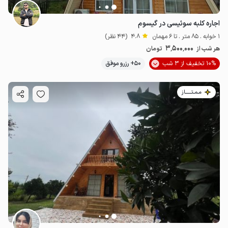
اجاره کلبه سوئیسی در گیسوم
1 خوابه . 85 متر . تا 6 مهمان
4.8
(44 نظر)
3٬500٬000
هر شب از
تومان
10% تخفیف از 3 شب
50+ رزرو موفق
مـمـتــــــاز