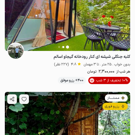
کلبه جنگلی شیشه ای کنار رودخانه گیجاو اسالم
بدون خواب . 25 متر . تا 3 مهمان
4.8
(227 نظر)
2٬300٬000
هر شب از
تومان
10% تخفیف از 3 شب
400+ رزرو موفق
مـمـتــــــاز
رزرو فوری