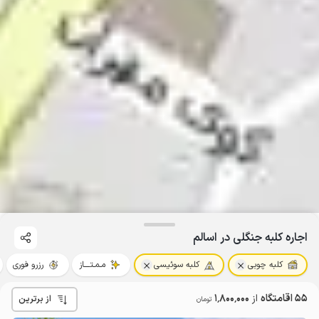
اجاره کلبه جنگلی در اسالم
کلبه چوبی
کلبه سوئیسی
مـمـتــــاز
رزرو فوری
55 اقامتگاه
از
1٬800٬000
از برترین
تومان