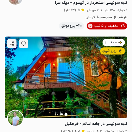
کلبه سوئیسی استخردار در گیسوم - دیگه سرا
1 خوابه . 150 متر . تا 7 مهمان
5
(13 نظر)
10٬000٬000
هر شب از
تومان
10% تخفیف از 5 شب
20+ رزرو موفق
مـمـتــــــاز
رزرو فوری
کلبه سوئیسی در جاده اسالم - خرجگیل
2 خوابه . 90 متر . تا 4 مهمان
4.8
(90 نظر)