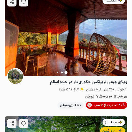
مـمـتــــــاز
ویلای چوبی تریپلکس جکوزی دار در جاده اسالم
2 خوابه . 210 متر . تا 8 مهمان
4.7
(58 نظر)
7٬500٬000
هر شب از
تومان
20% تخفیف از 6 شب
100+ رزرو موفق
مـمـتــــــاز
رزرو فوری