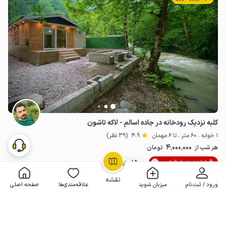
کلبه نزدیک رودخانه در جاده اسالم - لاکه تاشون
1 خوابه . 60 متر . تا 6 مهمان
4.9
(39 نظر)
4٬000٬000
هر شب از
تومان
10% تخفیف از 6 شب
50+ رزرو موفق
OpenStreetMap
©
نقشه
ورود / ثبت‌نام
میزبان شوید
علاقه‌مندی‌ها
صفحه اصلی
مـمـتــــــاز