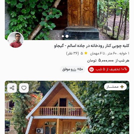
کلبه چوبی کنار رودخانه در جاده اسالم - گیجاو
1 خوابه . 60 متر . تا 6 مهمان
5
(36 نظر)
5٬000٬000
هر شب از
تومان
10% تخفیف از 5 شب
50+ رزرو موفق
مـمـتــــــاز
2.5
میلیون ت
4.8