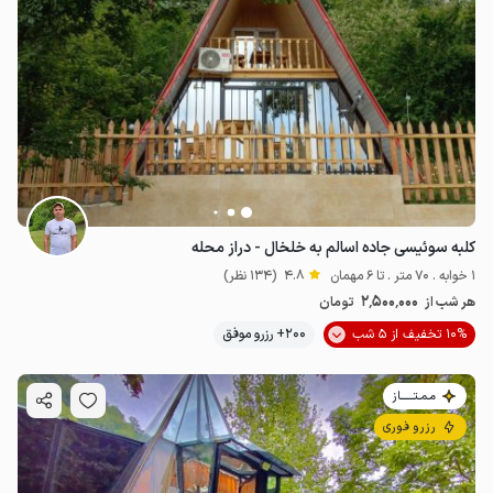
کلبه سوئیسی جاده اسالم به خلخال - دراز محله
1 خوابه . 70 متر . تا 6 مهمان
4.8
(134 نظر)
2٬500٬000
هر شب از
تومان
10% تخفیف از 5 شب
200+ رزرو موفق
مـمـتــــــاز
رزرو فوری