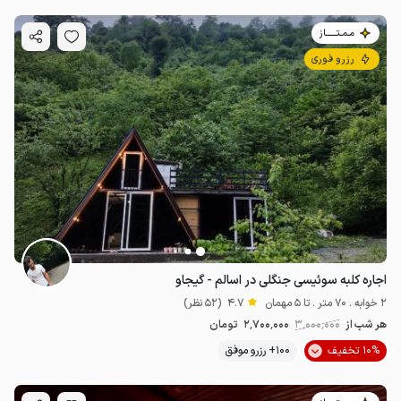
مـمـتــــــاز
رزرو فوری
اجاره کلبه سوئیسی جنگلی در اسالم - گیجاو
2 خوابه . 70 متر . تا 5 مهمان
4.7
(52 نظر)
هر شب از
3٬000٬000
2٬700٬000
تومان
10% تخفیف
100+ رزرو موفق