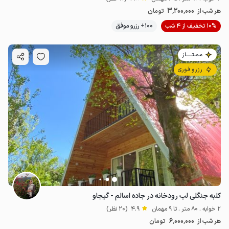
3٬200٬000
هر شب از
تومان
10% تخفیف از 4 شب
100+ رزرو موفق
مـمـتــــــاز
رزرو فوری
کلبه جنگلی لب رودخانه در جاده اسالم - گیجاو
2 خوابه . 80 متر . تا 9 مهمان
4.9
(20 نظر)
6٬000٬000
هر شب از
تومان