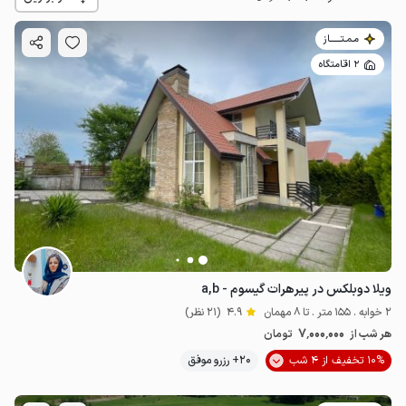
مـمـتــــــاز
2 اقامتگاه
3.1
میلیون ت
4.9
ویلا دوبلکس در پیرهرات گیسوم - a,b
2 خوابه . 155 متر . تا 8 مهمان
4.9
(21 نظر)
7٬000٬000
هر شب از
تومان
10% تخفیف از 4 شب
20+ رزرو موفق