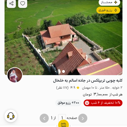
مـمـتــــــاز
رزرو فوری
کلبه چوبی تریپلکس در جاده اسالم به خلخال
2 خوابه . 150 متر . تا 10 مهمان
4.9
(117 نظر)
3٬100٬000
هر شب از
تومان
10% تخفیف از 6 شب
200+ رزرو موفق
1
1
صفحه
از