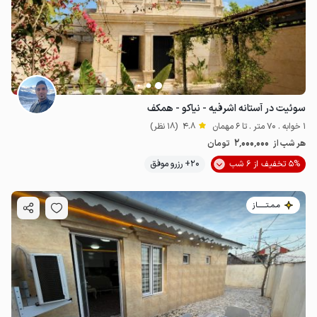
سوئیت در آستانه اشرفیه - نیاکو - همکف
1 خوابه . 70 متر . تا 6 مهمان
4.8
(18 نظر)
2٬000٬000
هر شب از
تومان
5% تخفیف از 6 شب
20+ رزرو موفق
مـمـتــــــاز
1
میلیون ت
5