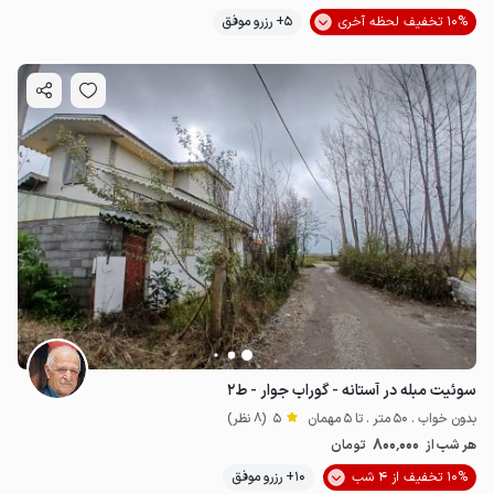
10% تخفیف لحظه آخری
5+ رزرو موفق
سوئیت مبله در آستانه - گوراب جوار - ط۲
بدون خواب . 50 متر . تا 5 مهمان
5
(8 نظر)
800٬000
هر شب از
تومان
10% تخفیف از 4 شب
10+ رزرو موفق