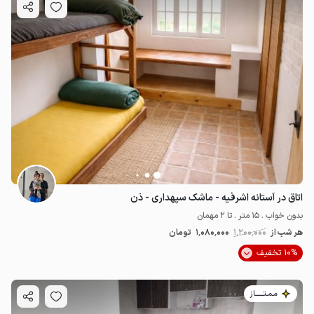
اتاق در آستانه اشرفیه - ماشک سپهداری - ذن
بدون خواب . 15 متر . تا 2 مهمان
هر شب از
1٬200٬000
1٬080٬000
تومان
10% تخفیف
مـمـتــــــاز