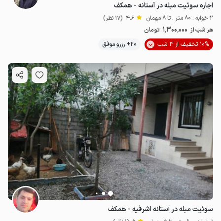
اجاره سوئیت مبله در آستانه - همکف
2 خوابه . 80 متر . تا 8 مهمان
4.6
(17 نظر)
1٬300٬000
هر شب از
تومان
10% تخفیف از 3 شب
20+ رزرو موفق
سوئیت مبله در آستانه اشرفیه - همکف