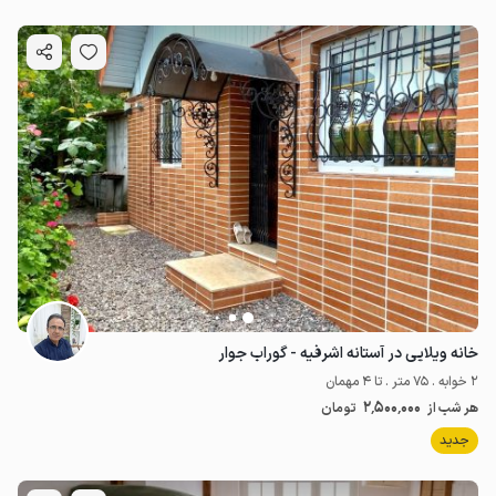
خانه ویلایی در آستانه اشرفیه - گوراب جوار
2 خوابه . 75 متر . تا 4 مهمان
2٬500٬000
هر شب از
تومان
جدید