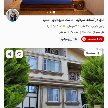
اتاق در آستانه اشرفیه - ماشک سپهداری - سایه
بدون خواب . 20 متر . تا 2 مهمان
4.7
(8 نظر)
هر شب از
1٬400٬000
1٬120٬000
تومان
20% تخفیف
10+ رزرو موفق
مـمـتــــــاز