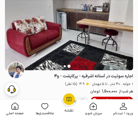
اجاره سوئیت در آستانه اشرفیه - پرکاپشت - و۴
1 خوابه . 40 متر . تا 5 مهمان
4.9
(15 نظر)
1٬500٬000
هر شب از
تومان
10% تخفیف از 6 شب
20+ رزرو موفق
OpenStreetMap
©
نقشه
ورود / ثبت‌نام
میزبان شوید
علاقه‌مندی‌ها
صفحه اصلی
مـمـتــــــاز
رزرو فوری