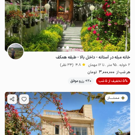
خانه مبله در آستانه - داخل بالا - طبقه همکف
2 خوابه . 95 متر . تا 12 مهمان
4.8
(34 نظر)
3٬000٬000
هر شب از
تومان
5% تخفیف از 5 شب
20+ رزرو موفق
مـمـتــــــاز