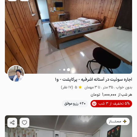
اجاره سوئیت در آستانه اشرفیه - پرکاپشت - و۱
بدون خواب . 35 متر . تا 3 مهمان
5
(17 نظر)
1٬000٬000
هر شب از
تومان
5% تخفیف از 3 شب
20+ رزرو موفق
مـمـتــــــاز