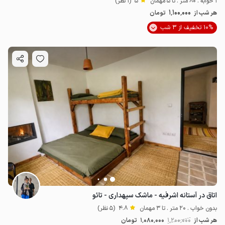
1 خوابه . 80 متر . تا 5 مهمان
5
(1 نظر)
1٬100٬000
هر شب از
تومان
10% تخفیف از 3 شب
اتاق در آستانه اشرفیه - ماشک سپهداری - تائو
بدون خواب . 20 متر . تا 3 مهمان
4.8
(5 نظر)
هر شب از
1٬200٬000
1٬080٬000
تومان