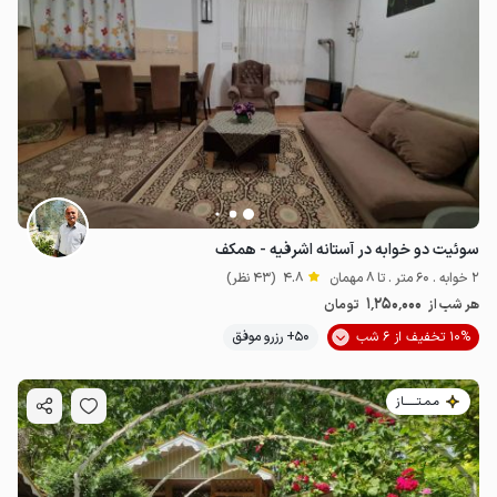
سوئیت دو خوابه در آستانه اشرفیه - همکف
2 خوابه . 60 متر . تا 8 مهمان
4.8
(43 نظر)
1٬250٬000
هر شب از
تومان
10% تخفیف از 6 شب
50+ رزرو موفق
مـمـتــــــاز