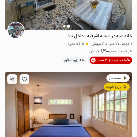
خانه مبله در آستانه اشرفیه - داخل بالا
1 خوابه . 70 متر . تا 7 مهمان
5
(10 نظر)
1٬300٬000
هر شب از
تومان
10% تخفیف از 3 شب
10+ رزرو موفق
مـمـتــــــاز
رزرو فوری