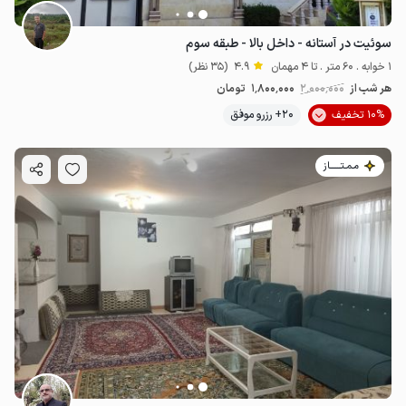
سوئیت در آستانه - داخل بالا - طبقه سوم
1 خوابه . 60 متر . تا 4 مهمان
4.9
(35 نظر)
هر شب از
2٬000٬000
1٬800٬000
تومان
10% تخفیف
20+ رزرو موفق
مـمـتــــــاز