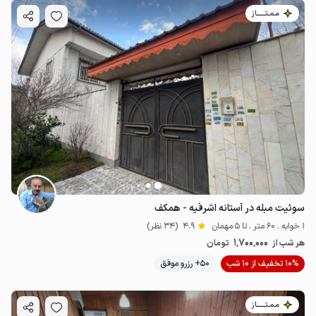
مـمـتــــــاز
سوئیت مبله در آستانه اشرفیه - همکف
1 خوابه . 60 متر . تا 5 مهمان
4.9
(34 نظر)
1٬700٬000
هر شب از
تومان
10% تخفیف از 10 شب
50+ رزرو موفق
مـمـتــــــاز