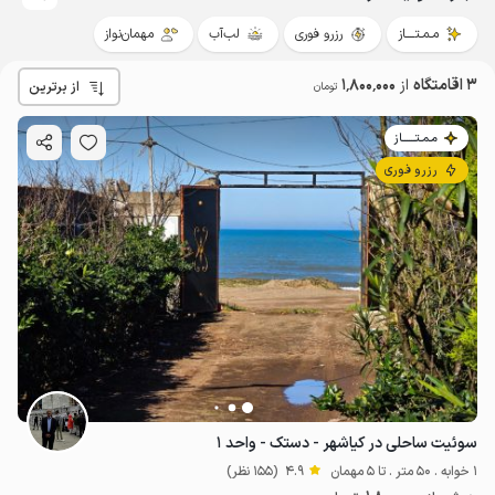
مـمـتــــاز
رزرو فوری
لب‌آب
مهمان‌نواز
3 اقامتگاه
از
1٬800٬000
از برترین
تومان
مـمـتــــــاز
رزرو فوری
سوئیت ساحلی در کیاشهر - دستک - واحد ۱
1 خوابه . 50 متر . تا 5 مهمان
4.9
(155 نظر)
1.8
میلیون ت
4.9