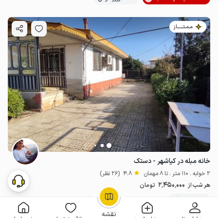
مـمـتــــــاز
خانه مبله در کیاشهر - دستک
2 خوابه . 110 متر . تا 8 مهمان
4.8
(26 نظر)
2٬450٬000
هر شب از
تومان
20+ رزرو موفق
OpenStreetMap
©
نقشه