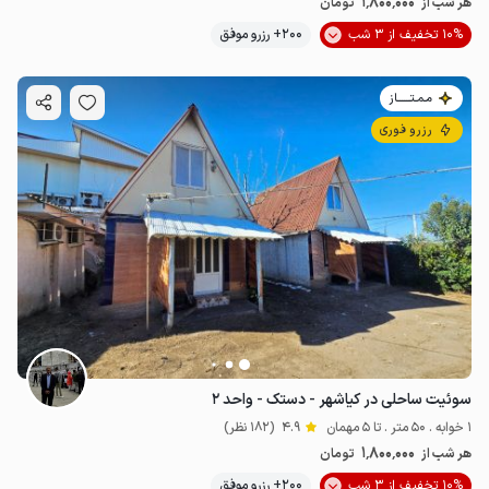
1٬800٬000
هر شب از
تومان
10% تخفیف از 3 شب
200+ رزرو موفق
مـمـتــــــاز
رزرو فوری
سوئیت ساحلی در کیاشهر - دستک - واحد ۲
1 خوابه . 50 متر . تا 5 مهمان
4.9
(182 نظر)
1٬800٬000
هر شب از
تومان
10% تخفیف از 3 شب
200+ رزرو موفق