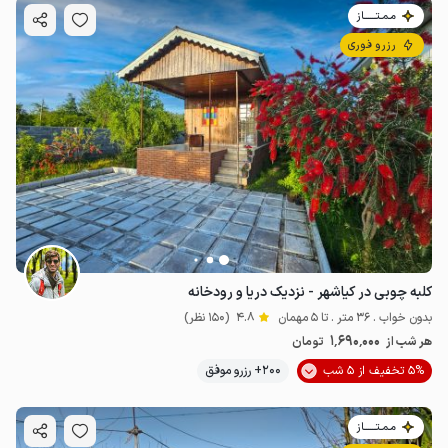
مـمـتــــــاز
رزرو فوری
کلبه چوبی در کیاشهر - نزدیک دریا و رودخانه
بدون خواب . 36 متر . تا 5 مهمان
4.8
(150 نظر)
1٬690٬000
هر شب از
تومان
5% تخفیف از 5 شب
200+ رزرو موفق
مـمـتــــــاز