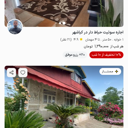
اجاره سوئیت حیاط دار در کیاشهر
1 خوابه . 50 متر . تا 4 مهمان
4.9
(21 نظر)
1٬290٬000
هر شب از
تومان
10% تخفیف از 10 شب
20+ رزرو موفق
مـمـتــــــاز