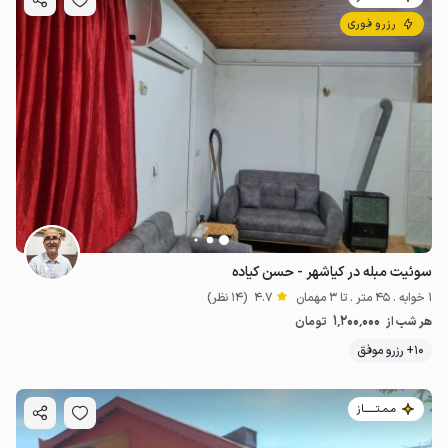
رزرو فوری
سوئیت مبله در کیاشهر - حسن کیاده
1 خوابه . 45 متر . تا 3 مهمان
4.7
(14 نظر)
1٬200٬000
هر شب از
تومان
10+ رزرو موفق
مـمـتــــــاز