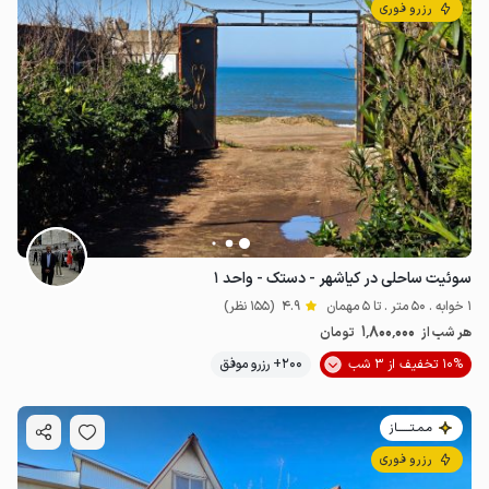
رزرو فوری
سوئیت ساحلی در کیاشهر - دستک - واحد ۱
1 خوابه . 50 متر . تا 5 مهمان
4.9
(155 نظر)
1٬800٬000
هر شب از
تومان
10% تخفیف از 3 شب
200+ رزرو موفق
مـمـتــــــاز
رزرو فوری