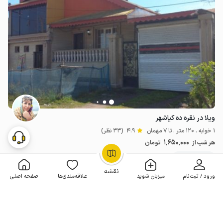
ویلا در نقره ده کیاشهر
1 خوابه . 120 متر . تا 7 مهمان
4.9
(33 نظر)
1٬650٬000
هر شب از
تومان
50+ رزرو موفق
OpenStreetMap
©
نقشه
ورود / ثبت‌نام
میزبان شوید
علاقه‌مندی‌ها
صفحه اصلی
مـمـتــــــاز