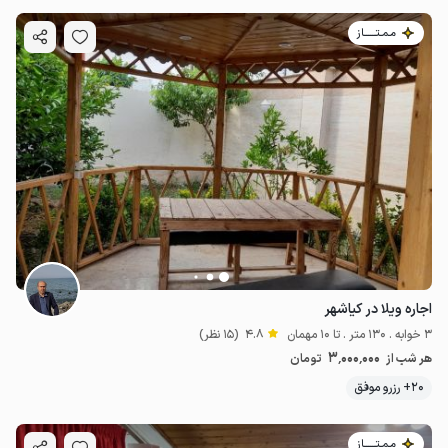
مـمـتــــــاز
اجاره ویلا در کیاشهر
3 خوابه . 130 متر . تا 10 مهمان
4.8
(15 نظر)
3٬000٬000
هر شب از
تومان
20+ رزرو موفق
مـمـتــــــاز