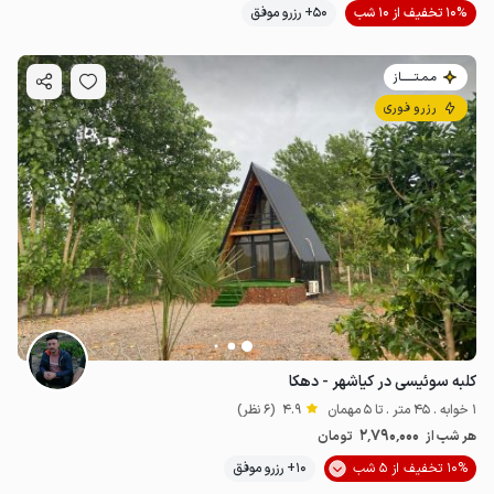
10% تخفیف از 10 شب
50+ رزرو موفق
مـمـتــــــاز
رزرو فوری
کلبه سوئیسی در کیاشهر - دهکا
1 خوابه . 45 متر . تا 5 مهمان
4.9
(6 نظر)
2٬790٬000
هر شب از
تومان
10% تخفیف از 5 شب
10+ رزرو موفق