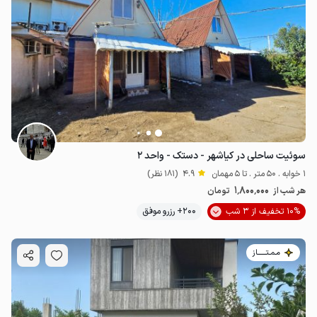
سوئیت ساحلی در کیاشهر - دستک - واحد ۲
1 خوابه . 50 متر . تا 5 مهمان
4.9
(181 نظر)
1٬800٬000
هر شب از
تومان
10% تخفیف از 3 شب
200+ رزرو موفق
مـمـتــــــاز