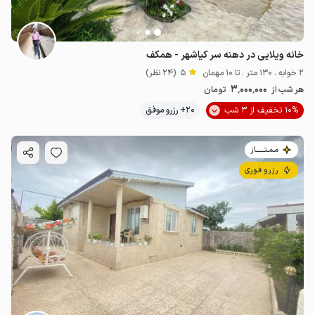
خانه ویلایی در دهنه سر کیاشهر - همکف
2 خوابه . 130 متر . تا 10 مهمان
5
(24 نظر)
3٬000٬000
هر شب از
تومان
10% تخفیف از 3 شب
20+ رزرو موفق
مـمـتــــــاز
رزرو فوری