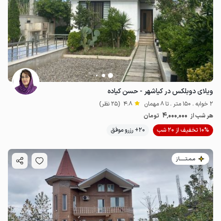
ویلای دوبلکس در کیاشهر - حسن کیاده
2 خوابه . 150 متر . تا 8 مهمان
4.8
(25 نظر)
4٬000٬000
هر شب از
تومان
10% تخفیف از 20 شب
20+ رزرو موفق
مـمـتــــــاز