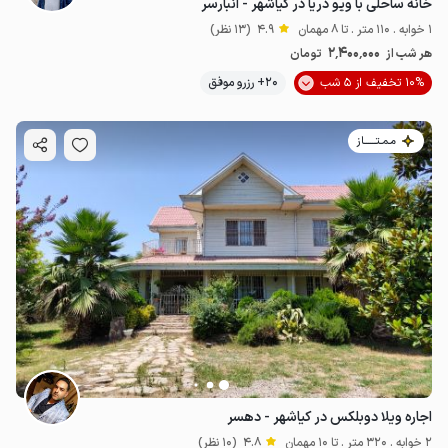
خانه ساحلی با ویو دریا در کیاشهر - انبارسر
1 خوابه . 110 متر . تا 8 مهمان
4.9
(13 نظر)
2٬400٬000
هر شب از
تومان
10% تخفیف از 5 شب
20+ رزرو موفق
مـمـتــــــاز
اجاره ویلا دوبلکس در کیاشهر - دهسر
2 خوابه . 320 متر . تا 10 مهمان
4.8
(10 نظر)