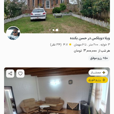
ویلا دوبلکس در حسن بکنده
3 خوابه . 200 متر . تا 6 مهمان
4.7
(34 نظر)
3٬000٬000
هر شب از
تومان
50+ رزرو موفق
مـمـتــــــاز
رزرو فوری
1.2
میلیون ت
4.7