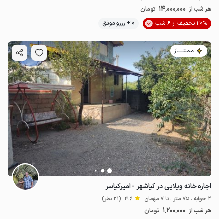
14٬000٬000
هر شب از
تومان
20% تخفیف از 6 شب
10+ رزرو موفق
مـمـتــــــاز
اجاره خانه ویلایی در کیاشهر - امیرکیاسر
2 خوابه . 75 متر . تا 7 مهمان
4.6
(21 نظر)
1٬200٬000
هر شب از
تومان