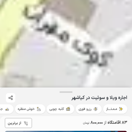
اجاره ویلا و سوئیت در کیاشهر
مـمـتــــاز
رزرو فوری
کلبه چوبی
خوش منظره
جک
83 اقامتگاه
از
800٬000
از برترین
تومان