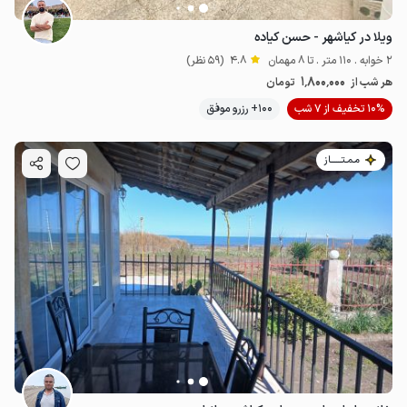
ویلا در کیاشهر - حسن کیاده
2 خوابه . 110 متر . تا 8 مهمان
4.8
(59 نظر)
1٬800٬000
هر شب از
تومان
10% تخفیف از 7 شب
100+ رزرو موفق
مـمـتــــــاز