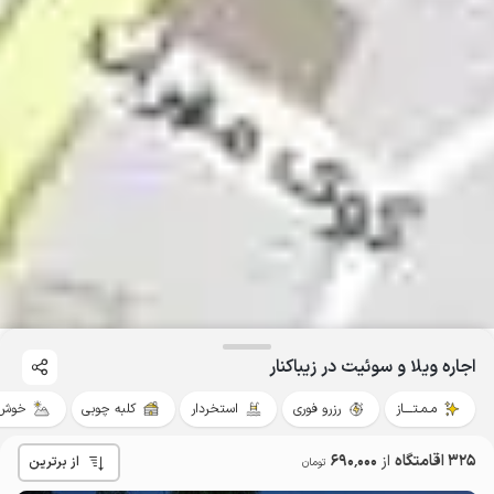
اجاره ویلا و سوئیت در زیباکنار
مـمـتــــاز
رزرو فوری
استخردار
کلبه چوبی
خوش 
325 اقامتگاه
از
690٬000
از برترین
تومان