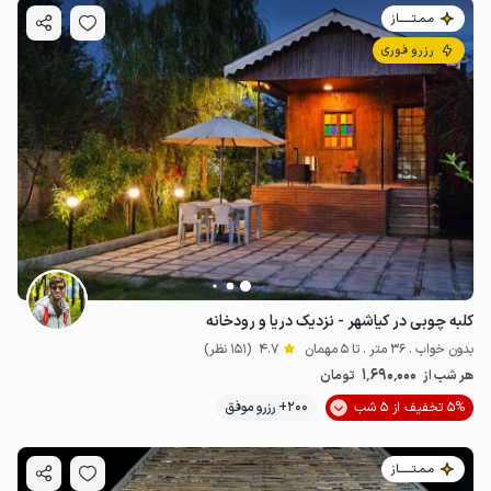
مـمـتــــــاز
رزرو فوری
کلبه چوبی در کیاشهر - نزدیک دریا و رودخانه
بدون خواب . 36 متر . تا 5 مهمان
4.7
(151 نظر)
1٬690٬000
هر شب از
تومان
5% تخفیف از 5 شب
200+ رزرو موفق
مـمـتــــــاز