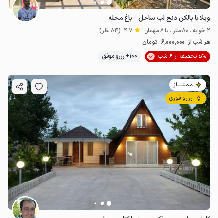
ویلا با بالکن دنج لب ساحل - باغ محله
2 خوابه . 80 متر . تا 8 مهمان
4.7
(84 نظر)
6٬000٬000
هر شب از
تومان
5% تخفیف از 6 شب
100+ رزرو موفق
مـمـتــــــاز
رزرو فوری