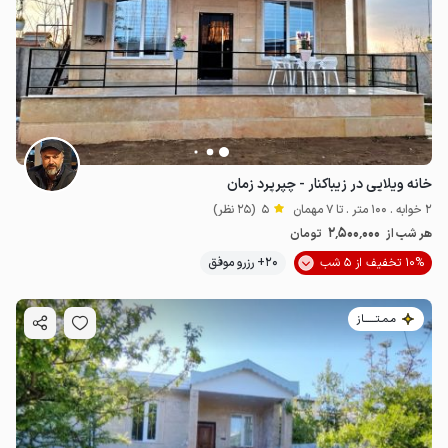
خانه ویلایی در زیباکنار - چپرپرد زمان
2 خوابه . 100 متر . تا 7 مهمان
5
(25 نظر)
2٬500٬000
هر شب از
تومان
10% تخفیف از 5 شب
20+ رزرو موفق
مـمـتــــــاز