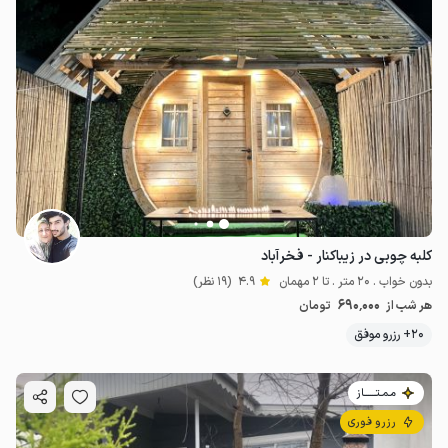
کلبه چوبی در زیباکنار - فخرآباد
بدون خواب . 20 متر . تا 2 مهمان
4.9
(19 نظر)
690٬000
هر شب از
تومان
20+ رزرو موفق
مـمـتــــــاز
رزرو فوری