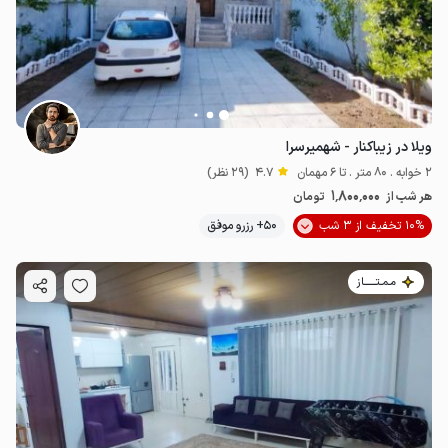
ویلا در زیباکنار - شهمیرسرا
2 خوابه . 80 متر . تا 6 مهمان
4.7
(29 نظر)
1٬800٬000
هر شب از
تومان
10% تخفیف از 3 شب
50+ رزرو موفق
مـمـتــــــاز
3
میلیون ت
4.8