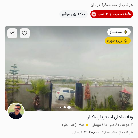
1٬800٬000
هر شب از
تومان
10% تخفیف از 3 شب
200+ رزرو موفق
مـمـتــــــاز
رزرو فوری
ویلا ساحلی لب دریا زیباکنار
2 خوابه . 80 متر . تا 6 مهمان
4.8
(153 نظر)
هر شب از
4٬600٬000
4٬140٬000
تومان