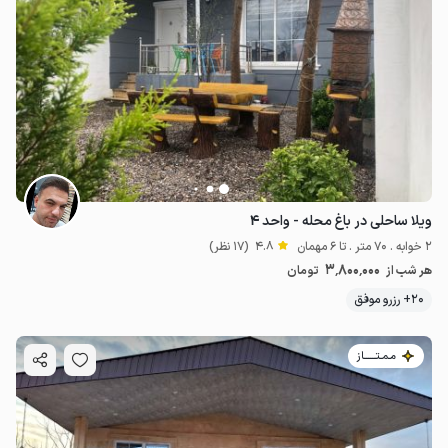
ویلا ساحلی در باغ محله - واحد ۴
2 خوابه . 70 متر . تا 6 مهمان
4.8
(17 نظر)
3٬800٬000
هر شب از
تومان
20+ رزرو موفق
مـمـتــــــاز