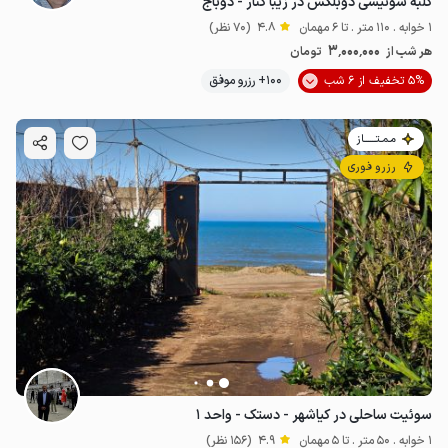
کلبه سوئیسی دوبلکس در زیبا کنار - دوباج
1 خوابه . 110 متر . تا 6 مهمان
4.8
(70 نظر)
3٬000٬000
هر شب از
تومان
5% تخفیف از 6 شب
100+ رزرو موفق
مـمـتــــــاز
رزرو فوری
سوئیت ساحلی در کیاشهر - دستک - واحد ۱
1 خوابه . 50 متر . تا 5 مهمان
4.9
(156 نظر)