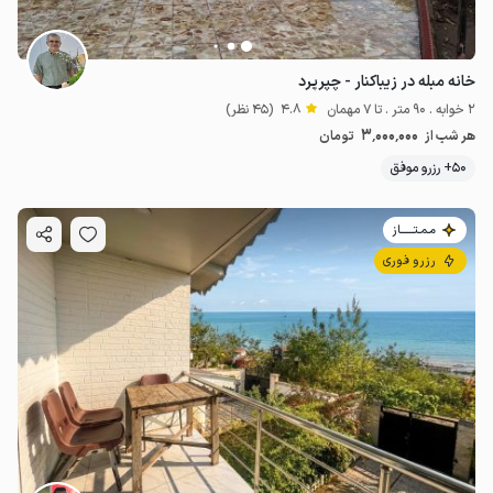
خانه مبله در زیباکنار - چپرپرد
2 خوابه . 90 متر . تا 7 مهمان
4.8
(45 نظر)
3٬000٬000
هر شب از
تومان
50+ رزرو موفق
مـمـتــــــاز
رزرو فوری