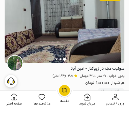
سوئیت مبله در زیباکنار - امین آباد
بدون خواب . 30 متر . تا 4 مهمان
4.8
(164 نظر)
1٬000٬000
هر شب از
تومان
300+ رزرو موفق
OpenStreetMap
©
نقشه
ورود / ثبت‌نام
میزبان شوید
علاقه‌مندی‌ها
صفحه اصلی
مـمـتــــــاز