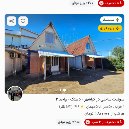
10% تخفیف
200+ رزرو موفق
مـمـتــــــاز
رزرو فوری
سوئیت ساحلی در کیاشهر - دستک - واحد ۲
1 خوابه . 50 متر . تا 5 مهمان
4.9
(182 نظر)
1٬800٬000
هر شب از
تومان
10% تخفیف از 3 شب
200+ رزرو موفق