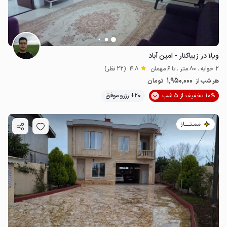
ویلا در زیباکنار - امین آباد
2 خوابه . 80 متر . تا 6 مهمان
4.8
(22 نظر)
1٬950٬000
هر شب از
تومان
10% تخفیف از 5 شب
20+ رزرو موفق
مـمـتــــــاز