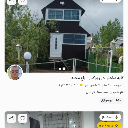
کلبه ساحلی در زیباکنار - باغ محله
1 خوابه . 40 متر . تا 5 مهمان
4.9
(32 نظر)
800٬000
هر شب از
تومان
50+ رزرو موفق
مـمـتــــــاز
رزرو فوری