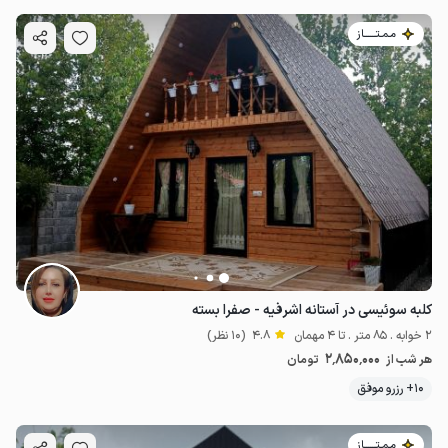
مـمـتــــــاز
کلبه سوئیسی در آستانه اشرفیه - صفرا بسته
2 خوابه . 85 متر . تا 4 مهمان
4.8
(10 نظر)
2٬850٬000
هر شب از
تومان
10+ رزرو موفق
مـمـتــــــاز