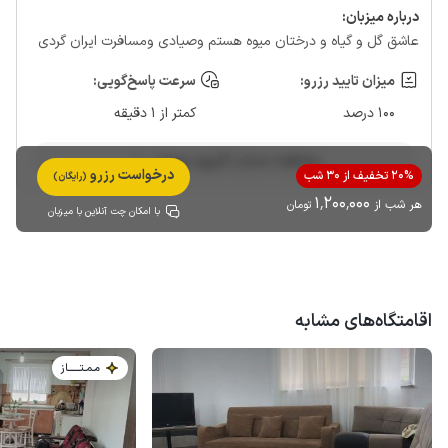
درباره‌ میزبان:
عاشق گل و گیاه و درختان میوه هستم وصیادی ومسافرت ایران گردی
میزان تایید رزرو:
سرعت پاسخ‌گویی:
100 درصد
کمتر از 1 دقیقه
مشاهده حساب کاربری میزبان
درخواست رزرو
20% تخفیف از 30 شب
(رایگان)
1٬200٬000
هر شب از
تومان
با امکان چت آنلاین با میزبان
اقامتگاه‌های مشابه
مـمـتــــــاز