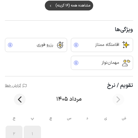
مشاهده همه (16 گزینه)
ویژگی‌ها
اقامتگاه ممتاز
رزرو فوری
مهمان‌نواز
تقویم / نرخ
گزارش خطا
مرداد 1405
ش
ی
د
س
چ
پ
ج
2
1