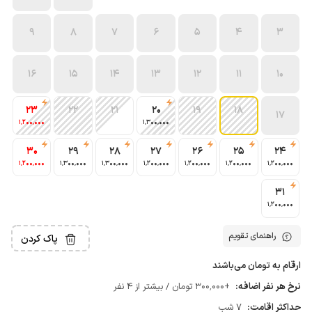
9
8
7
6
5
4
3
16
15
14
13
12
11
10
23
22
21
20
19
18
17
1٬200٬000
1٬300٬000
30
29
28
27
26
25
24
1٬200٬000
1٬300٬000
1٬300٬000
1٬200٬000
1٬200٬000
1٬200٬000
1٬200٬000
31
1٬200٬000
راهنمای تقویم
پاک کردن
ارقام به تومان می‌باشند
نرخ هر نفر اضافه:
+300٬000 تومان / بیشتر از 4 نفر
حداکثر اقامت:
7 شب