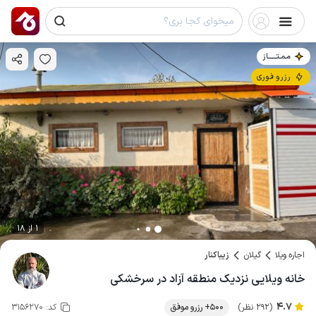
مـمـتــــــاز
رزرو فوری
1 از 18
اجاره ویلا
گیلان
زیباکنار
خانه ویلایی نزدیک منطقه آزاد در سرخشکی
4.7
(292 نظر)
500+ رزرو موفق
کد:
3156270