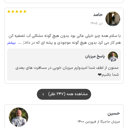
حامد
تیر 1405
با سلام همه چیز خیلی عالی بود بدون هیچ گونه مشکلی آب تصفیه کن
هم کار می کرد بدون هیچ گونه موجودی و پشه ای که در داخل خونه
...
بیشتر
باشه کولر روشن و عالی کار می کرد حسین آقا خیلی با ادب بودن
پاسخ میزبان
ممنون از لطف شما امیدوارم میزبان خوبی در مسافرت های بعدی
شما باشیم❤️
مشاهده همه (247 نظر)
حسین
میزبان جاجیگا از فروردین 1400