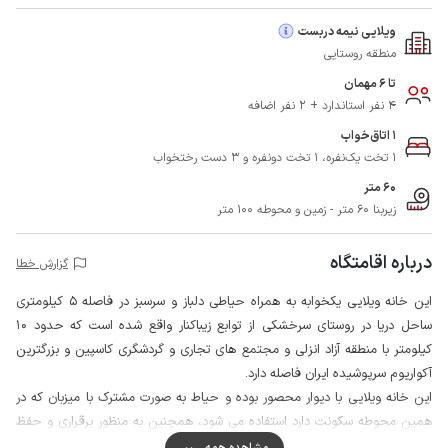
ویلایی نیمه دربست
منطقه روستایی
تا 6 مهمان
4 نفر استاندارد + 2 نفر اضافه
1 اتاق‌خواب
1 تخت یک‌نفره، 1 تخت دونفره و 3 دست رختخواب
60 متر
زیربنا 60 متر - زمین و محوطه 100 متر
درباره اقامتگاه
گزارش خطا
این خانه ویلایی یکخوابه به همراه حیاطی دلباز و سرسبز در فاصله 5 کیلومتری
ساحل دریا در روستای سرخشکی از توابع زیباکنار واقع شده است که حدود 10
کیلومتر با منطقه آزاد انزلی و مجتمع های تجاری و گردشگری کاسپین و بزرگترین
آکواریوم سرپوشیده ایران فاصله دارد.
این خانه ویلایی با دیوار محصور بوده و حیاط به صورت مشترک با میزبان که در
همین محوطه سکونت دارد استفاده می شود، همچنین به منظور برقراری و حفظ
امنیت اقامتگاه به دوربین مداربسته مجهز شده است که دروازه ورودی و فضای
مشاهده همه