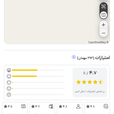
OpenStreetMap
©
امتیازات
(
292
مهمان
)
4.7
از ۵
بر اساس امتیازات ۱ سال اخیر
4.5
4.7
4.8
4.8