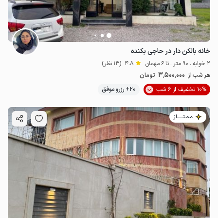
خانه بالکن دار در حاجی بکنده
2 خوابه . 90 متر . تا 6 مهمان
4.8
(13 نظر)
3٬500٬000
هر شب از
تومان
10% تخفیف از 6 شب
20+ رزرو موفق
مـمـتــــــاز