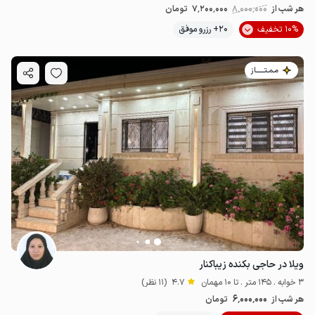
هر شب از
8٬000٬000
7٬200٬000
تومان
10% تخفیف
20+ رزرو موفق
مـمـتــــــاز
ویلا در حاجی بکنده زیباکنار
3 خوابه . 145 متر . تا 10 مهمان
4.7
(11 نظر)
6٬000٬000
هر شب از
تومان