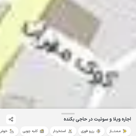
اجاره ویلا و سوئیت در حاجی بکنده
مـمـتــــاز
رزرو فوری
استخردار
کلبه چوبی
خوش 