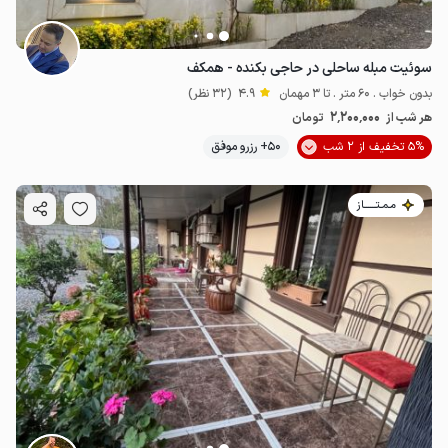
سوئیت مبله ساحلی در حاجی بکنده - همکف
بدون خواب . 60 متر . تا 3 مهمان
4.9
(32 نظر)
2٬200٬000
هر شب از
تومان
5% تخفیف از 2 شب
50+ رزرو موفق
مـمـتــــــاز