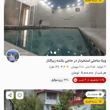
رزرو فوری
ویلا ساحلی استخردار در حاجی بکنده زیباکنار
2 خوابه . 205 متر . تا 8 مهمان
4.8
(14 نظر)
8٬000٬000
هر شب از
تومان
10% تخفیف از 6 شب
20+ رزرو موفق
مـمـتــــــاز
رزرو فوری