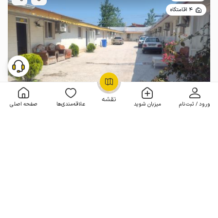
4 اقامتگاه
OpenStreetMap
©
نقشه
ورود / ثبت‌نام
میزبان شوید
علاقه‌مندی‌ها
صفحه اصلی
سوئیت نقلی ساحلی در حاجی بکنده زیباکنار
1 خوابه . 30 متر . تا 4 مهمان
4.6
(13 نظر)
1٬300٬000
هر شب از
تومان
20+ رزرو موفق
مـمـتــــــاز