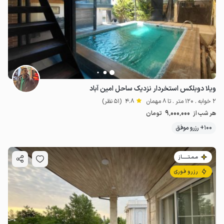
2.2
میلیون ت
4.9
ویلا دوبلکس‌ استخردار نزدیک ساحل امین آباد
2 خوابه . 120 متر . تا 8 مهمان
4.8
(51 نظر)
9٬000٬000
هر شب از
تومان
100+ رزرو موفق
مـمـتــــــاز
رزرو فوری