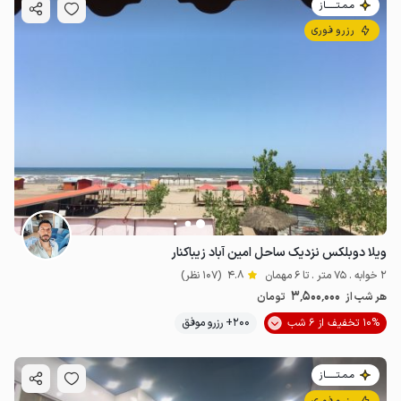
مـمـتــــــاز
رزرو فوری
ویلا دوبلکس نزدیک ساحل امین آباد زیباکنار
2 خوابه . 75 متر . تا 6 مهمان
4.8
(107 نظر)
3٬500٬000
هر شب از
تومان
10% تخفیف از 6 شب
200+ رزرو موفق
مـمـتــــــاز