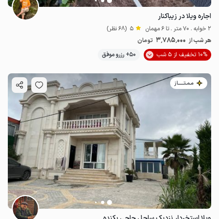
اجاره ویلا در زیباکنار
2 خوابه . 70 متر . تا 6 مهمان
5
(68 نظر)
3٬785٬000
هر شب از
تومان
10% تخفیف از 5 شب
50+ رزرو موفق
مـمـتــــــاز
ویلا استخردار نزدیک ساحل حاجی بکنده