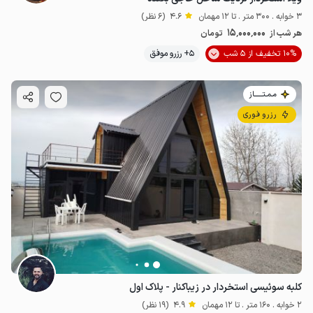
3 خوابه . 300 متر . تا 12 مهمان
4.6
(6 نظر)
15٬000٬000
هر شب از
تومان
10% تخفیف از 5 شب
5+ رزرو موفق
مـمـتــــــاز
رزرو فوری
کلبه سوئیسی استخردار در زیباکنار - پلاک اول
2 خوابه . 160 متر . تا 12 مهمان
4.9
(19 نظر)