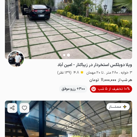
ویلا دوبلکس استخردار در زیباکنار - امین آباد
3 خوابه . 280 متر . تا 20 مهمان
4.8
(139 نظر)
11٬000٬000
هر شب از
تومان
10% تخفیف از 5 شب
300+ رزرو موفق
مـمـتــــــاز