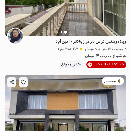
ویلا دوبلکس تراس دار در زیباکنار - امین آباد
2 خوابه . 140 متر . تا 8 مهمان
4.7
(45 نظر)
4٬000٬000
هر شب از
تومان
10% تخفیف از 6 شب
50+ رزرو موفق
مـمـتــــــاز