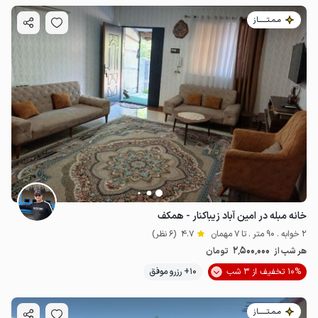
مـمـتــــــاز
خانه مبله در امین آباد زیباکنار - همکف
2 خوابه . 90 متر . تا 7 مهمان
4.7
(6 نظر)
2٬500٬000
هر شب از
تومان
10% تخفیف از 3 شب
10+ رزرو موفق
مـمـتــــــاز