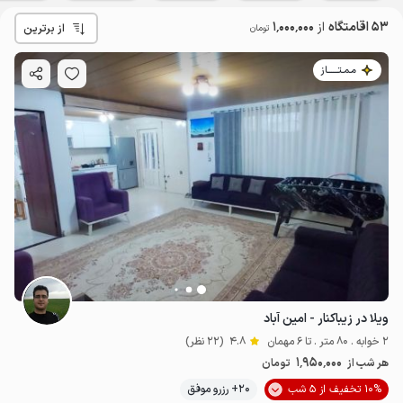
53 اقامتگاه
از
1٬000٬000
از برترین
تومان
مـمـتــــــاز
ویلا در زیباکنار - امین آباد
2 خوابه . 80 متر . تا 6 مهمان
4.8
(22 نظر)
1٬950٬000
هر شب از
تومان
10% تخفیف از 5 شب
20+ رزرو موفق