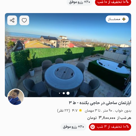
10% تخفیف از 10 شب
20+ رزرو موفق
مـمـتــــــاز
آپارتمان ساحلی در حاجی بکنده - ط ۳
بدون خواب . 90 متر . تا 3 مهمان
4.7
(22 نظر)
3٬800٬000
هر شب از
تومان
10% تخفیف از 3 شب
20+ رزرو موفق