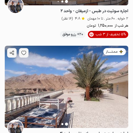
اجاره سوئیت در طبس - ازمیغان - واحد ۲
2 خوابه . 60 متر . تا 10 مهمان
4.8
(16 نظر)
1٬250٬000
هر شب از
تومان
5% تخفیف از 3 شب
20+ رزرو موفق
مـمـتــــــاز
1.25
میلیون ت
4.8