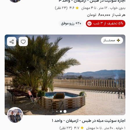
اجاره سوئیت در طبس - ازمیغان - واحد ۴
بدون خواب . 12 متر . تا 4 مهمان
4.6
(24 نظر)
800٬000
هر شب از
تومان
5% تخفیف از 3 شب
20+ رزرو موفق
مـمـتــــــاز
اجاره سوئیت مبله در طبس - ازمیغان - واحد ۱
1 خوابه . 60 متر . تا 10 مهمان
4.7
(23 نظر)