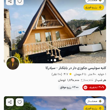
مـمـتــــــاز
رزرو فوری
کلبه سوئیسی جکوزی دار در بابلکنار - سیادرکا
1 خوابه . 60 متر . تا 6 مهمان
4.7
(110 نظر)
هر شب از
2٬700٬000
1٬890٬000
تومان
30% تخفیف
200+ رزرو موفق
مـمـتــــــاز
رزرو فوری