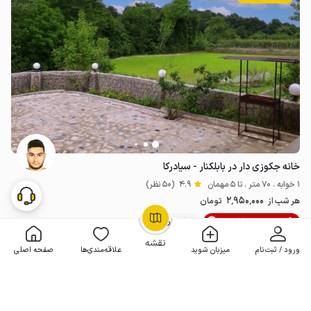
خانه جکوزی دار در بابلکنار - سیادرکا
1 خوابه . 70 متر . تا 5 مهمان
4.9
(50 نظر)
2٬950٬000
هر شب از
تومان
10% تخفیف از 3 شب
50+ رزرو موفق
OpenStreetMap
©
نقشه
ورود / ثبت‌نام
میزبان شوید
علاقه‌مندی‌ها
صفحه اصلی
مـمـتــــــاز
رزرو فوری