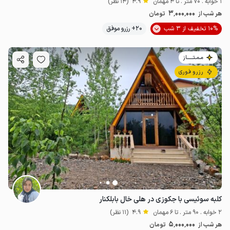
1 خوابه . 70 متر . تا 4 مهمان
4.9
(14 نظر)
3٬000٬000
هر شب از
تومان
10% تخفیف از 3 شب
20+ رزرو موفق
مـمـتــــــاز
رزرو فوری
کلبه سوئیسی با جکوزی در هلی خال بابلکنار
2 خوابه . 90 متر . تا 6 مهمان
4.9
(11 نظر)
5٬000٬000
هر شب از
تومان