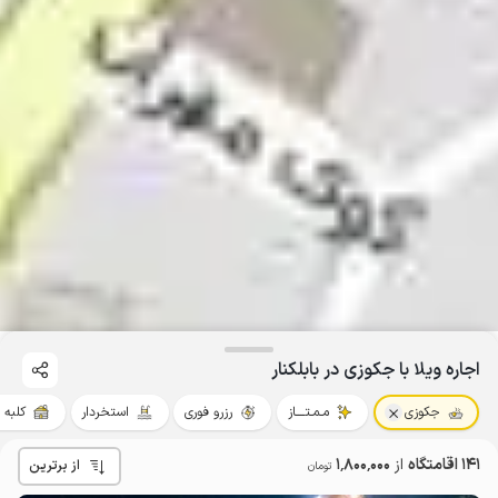
اجاره ویلا با جکوزی در بابلکنار
جکوزی
مـمـتــــاز
رزرو فوری
استخردار
کلبه 
141 اقامتگاه
از
1٬800٬000
از برترین
تومان