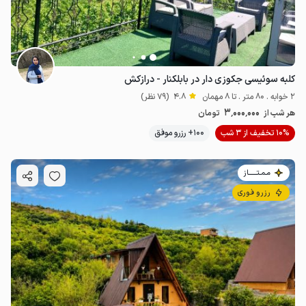
کلبه سوئیسی جکوزی دار در بابلکنار - درازکش
2 خوابه . 80 متر . تا 8 مهمان
4.8
(79 نظر)
3٬000٬000
هر شب از
تومان
10% تخفیف از 3 شب
100+ رزرو موفق
مـمـتــــــاز
رزرو فوری