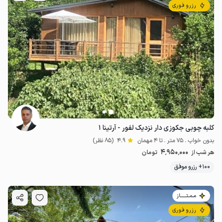
رزرو فوری
کلبه چوبی جکوزی دار نزدیک لفور - آرتینا ۱
بدون خواب . 75 متر . تا 4 مهمان
4.9
(85 نظر)
4٬950٬000
هر شب از
تومان
100+ رزرو موفق
مـمـتــــــاز
رزرو فوری