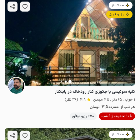
مـمـتــــــاز
رزرو فوری
کلبه سوئیسی با جکوزی کنار رودخانه در بابلکنار
1 خوابه . 65 متر . تا 4 مهمان
4.8
(36 نظر)
3٬500٬000
هر شب از
تومان
10% تخفیف از 6 شب
50+ رزرو موفق
مـمـتــــــاز