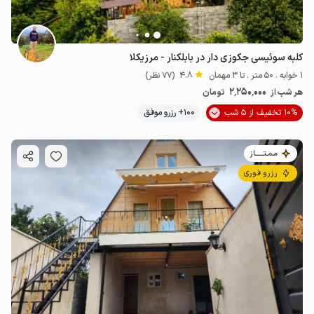
کلبه سوئیسی جکوزی دار در بابلکنار - مرزیکلا
1 خوابه . 50 متر . تا 3 مهمان
4.8
(77 نظر)
2٬250٬000
هر شب از
تومان
10% تخفیف از 5 شب
100+ رزرو موفق
مـمـتــــــاز
رزرو فوری