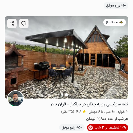
10+ رزرو موفق
مـمـتــــــاز
کلبه سوئیسی رو به جنگل در بابلکنار - قرآن تالار
2 خوابه . 90 متر . تا 6 مهمان
4.8
(35 نظر)
2٬800٬000
هر شب از
تومان
10% تخفیف از 3 شب
50+ رزرو موفق