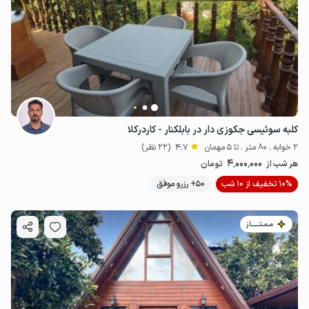
کلبه سوئیسی جکوزی دار در بابلکنار - کاردرکلا
2 خوابه . 80 متر . تا 5 مهمان
4.7
(22 نظر)
4٬000٬000
هر شب از
تومان
10% تخفیف از 10 شب
50+ رزرو موفق
مـمـتــــــاز