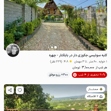
کلبه سوئیسی جکوزی دار در بابلکنار - چهره
1 خوابه . 60 متر . تا 3 مهمان
4.8
(229 نظر)
3٬100٬000
هر شب از
تومان
20% تخفیف از 4 شب
300+ رزرو موفق
مـمـتــــــاز
2 اقامتگاه