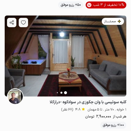
10% تخفیف از 3 شب
50+ رزرو موفق
مـمـتــــــاز
کلبه سوئیسی با وان جکوزی در سوادکوه -درازکلا
1 خوابه . 70 متر . تا 5 مهمان
4.8
(68 نظر)
2٬900٬000
هر شب از
تومان
100+ رزرو موفق