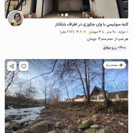
کلبه سوئیسی با وان جکوزی در اطراف بابلکنار
1 خوابه . 90 متر . تا 4 مهمان
4.8
(282 نظر)
2٬000٬000
هر شب از
تومان
400+ رزرو موفق
مـمـتــــــاز