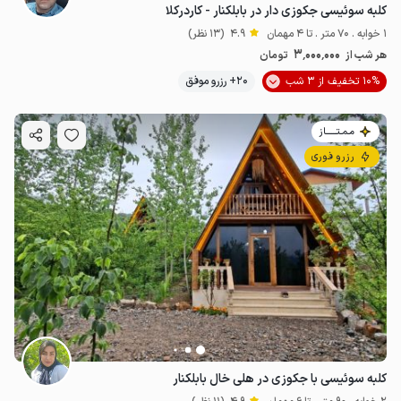
کلبه سوئیسی جکوزی دار در بابلکنار - کاردرکلا
1 خوابه . 70 متر . تا 4 مهمان
4.9
(13 نظر)
3٬000٬000
هر شب از
تومان
10% تخفیف از 3 شب
20+ رزرو موفق
مـمـتــــــاز
رزرو فوری
کلبه سوئیسی با جکوزی در هلی خال بابلکنار