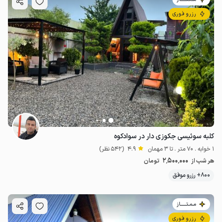
رزرو فوری
کلبه سوئیسی جکوزی دار در سوادکوه
1 خوابه . 70 متر . تا 3 مهمان
4.9
(542 نظر)
2٬500٬000
هر شب از
تومان
800+ رزرو موفق
مـمـتــــــاز
رزرو فوری