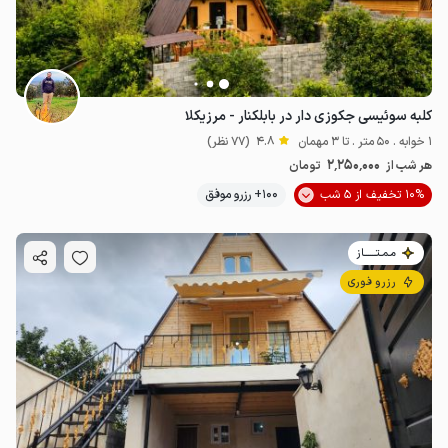
کلبه سوئیسی جکوزی دار در بابلکنار - مرزیکلا
1 خوابه . 50 متر . تا 3 مهمان
4.8
(77 نظر)
2٬250٬000
هر شب از
تومان
10% تخفیف از 5 شب
100+ رزرو موفق
مـمـتــــــاز
رزرو فوری