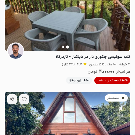
کلبه سوئیسی جکوزی دار در بابلکنار - کاردرکلا
2 خوابه . 80 متر . تا 5 مهمان
4.7
(22 نظر)
4٬000٬000
هر شب از
تومان
10% تخفیف از 10 شب
50+ رزرو موفق
مـمـتــــــاز