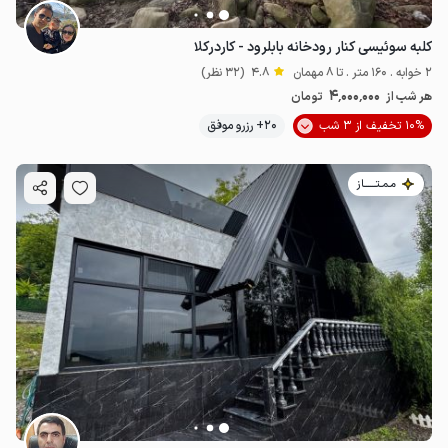
کلبه سوئیسی کنار رودخانه بابلرود - کاردرکلا
2 خوابه . 160 متر . تا 8 مهمان
4.8
(32 نظر)
4٬000٬000
هر شب از
تومان
10% تخفیف از 3 شب
20+ رزرو موفق
مـمـتــــــاز