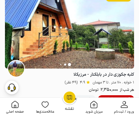
کلبه جکوزی دار در بابلکنار - مرزیکلا
1 خوابه . 70 متر . تا 3 مهمان
4.9
(49 نظر)
2٬350٬000
هر شب از
تومان
10% تخفیف از 5 شب
50+ رزرو موفق
OpenStreetMap
©
نقشه
ورود / ثبت‌نام
میزبان شوید
علاقه‌مندی‌ها
صفحه اصلی
مـمـتــــــاز