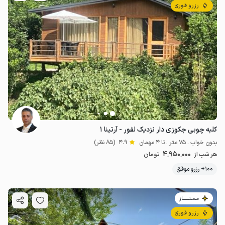
رزرو فوری
کلبه چوبی جکوزی دار نزدیک لفور - آرتینا ۱
بدون خواب . 75 متر . تا 4 مهمان
4.9
(85 نظر)
4٬950٬000
هر شب از
تومان
100+ رزرو موفق
مـمـتــــــاز
رزرو فوری