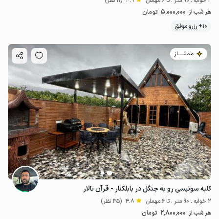
2 خوابه . 90 متر . تا 6 مهمان
4.9
(11 نظر)
5٬000٬000
هر شب از
تومان
10+ رزرو موفق
مـمـتــــــاز
کلبه سوئیسی رو به جنگل در بابلکنار - قرآن تالار
2 خوابه . 90 متر . تا 6 مهمان
4.8
(35 نظر)
2٬800٬000
هر شب از
تومان