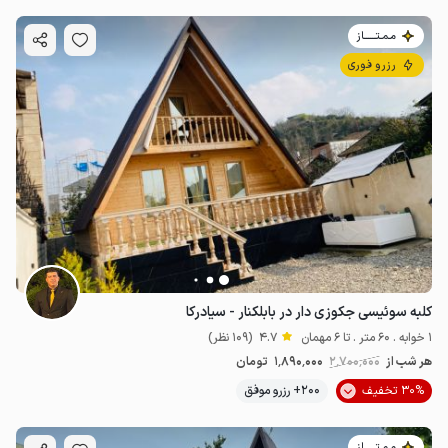
مـمـتــــــاز
رزرو فوری
کلبه سوئیسی جکوزی دار در بابلکنار - سیادرکا
1 خوابه . 60 متر . تا 6 مهمان
4.7
(109 نظر)
هر شب از
2٬700٬000
1٬890٬000
تومان
30% تخفیف
200+ رزرو موفق
مـمـتــــــاز