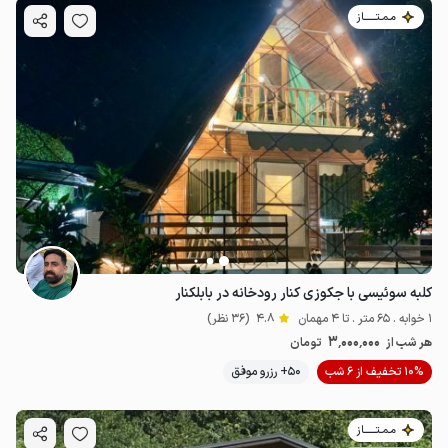
مـمـتــــــاز
کلبه سوئیسی با جکوزی کنار رودخانه در بابلکنار
1 خوابه . 65 متر . تا 4 مهمان
4.8
(36 نظر)
3٬000٬000
هر شب از
تومان
10% تخفیف از 6 شب
50+ رزرو موفق
مـمـتــــــاز