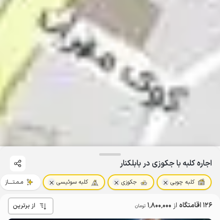
اجاره کلبه با جکوزی در بابلکنار
کلبه چوبی
جکوزی
کلبه سوئیسی
مـمـتــــاز
126 اقامتگاه
از
1٬800٬000
از برترین
تومان