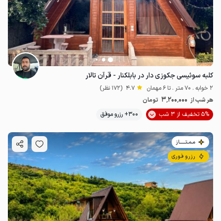
کلبه سوئیسی جکوزی دار در بابلکنار - قرآن تالار
2 خوابه . 70 متر . تا 6 مهمان
4.7
(172 نظر)
3٬200٬000
هر شب از
تومان
5% تخفیف از 3 شب
300+ رزرو موفق
مـمـتــــــاز
رزرو فوری
3.2
میلیون ت
4.8
4.95
میلیون ت
4.9