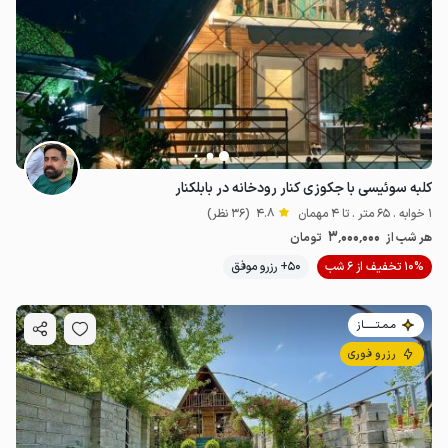
کلبه سوئیسی با جکوزی کنار رودخانه در بابلکنار
1 خوابه . 65 متر . تا 4 مهمان
4.8
(36 نظر)
3٬000٬000
هر شب از
تومان
10% تخفیف از 6 شب
50+ رزرو موفق
مـمـتــــــاز
رزرو فوری