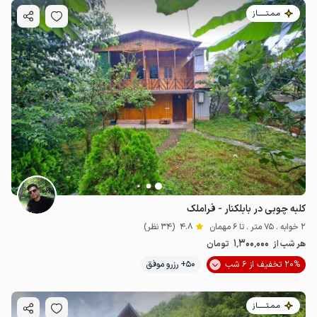
مـمـتــــــاز
کلبه چوبی در بابلکنار - فراملک
2 خوابه . 75 متر . تا 6 مهمان
4.8
(34 نظر)
1٬300٬000
هر شب از
تومان
20% تخفیف از 6 شب
50+ رزرو موفق
مـمـتــــــاز