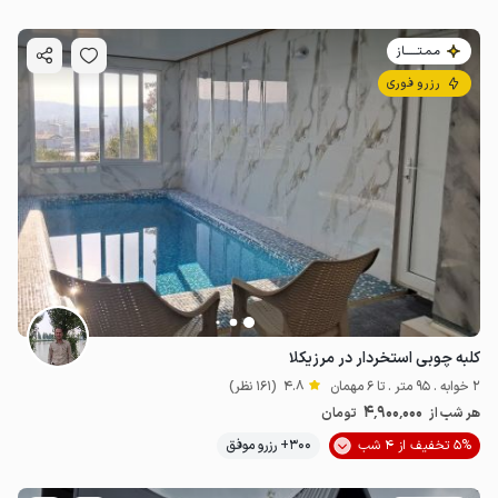
مـمـتــــــاز
رزرو فوری
کلبه چوبی استخردار در مرزیکلا
2 خوابه . 95 متر . تا 6 مهمان
4.8
(161 نظر)
4٬900٬000
هر شب از
تومان
5% تخفیف از 4 شب
300+ رزرو موفق