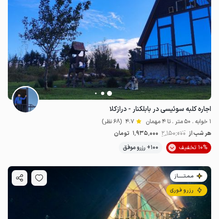
اجاره کلبه سوئیسی در بابلکنار - درازکلا
1 خوابه . 50 متر . تا 4 مهمان
4.7
(68 نظر)
هر شب از
2٬150٬000
1٬935٬000
تومان
10% تخفیف
100+ رزرو موفق
مـمـتــــــاز
رزرو فوری