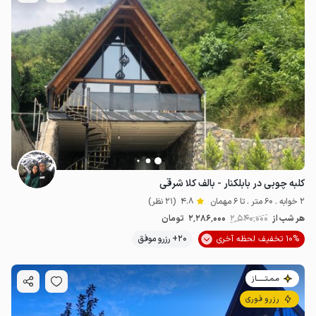
کلبه چوبی در بابلکنار - بالف کلا شرقی
2 خوابه . 60 متر . تا 6 مهمان
4.8
(21 نظر)
هر شب از
2٬540٬000
2٬286٬000
تومان
10% تخفیف لحظه آخری
20+ رزرو موفق
مـمـتــــــاز
رزرو فوری