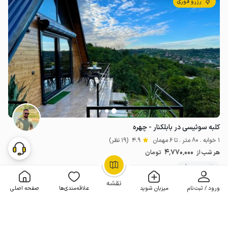
رزرو فوری
کلبه سوئیسی در بابلکنار - چهره
1 خوابه . 80 متر . تا 6 مهمان
4.9
(19 نظر)
4٬770٬000
هر شب از
تومان
20+ رزرو موفق
OpenStreetMap
©
نقشه
ورود / ثبت‌نام
میزبان شوید
علاقه‌مندی‌ها
صفحه اصلی
مـمـتــــــاز
رزرو فوری