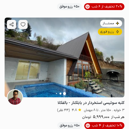
20% تخفیف از 6 شب
50+ رزرو موفق
مـمـتــــــاز
رزرو فوری
کلبه سوئیسی استخردار در بابلکنار - بالفکلا
3 خوابه . 150 متر . تا 8 مهمان
4.8
(44 نظر)
5٬999٬000
هر شب از
تومان
10% تخفیف از 4 شب
50+ رزرو موفق