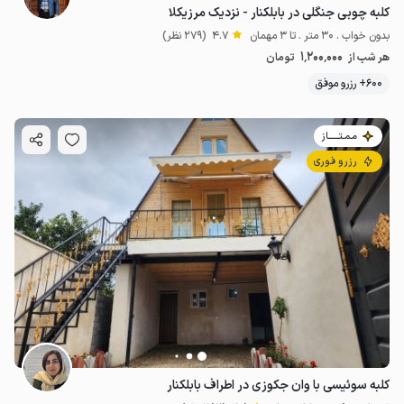
کلبه چوبی جنگلی در بابلکنار - نزدیک مرزیکلا
بدون خواب . 30 متر . تا 3 مهمان
4.7
(279 نظر)
1٬200٬000
هر شب از
تومان
600+ رزرو موفق
مـمـتــــــاز
رزرو فوری
کلبه سوئیسی با وان جکوزی در اطراف بابلکنار