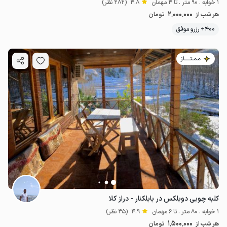
1 خوابه . 90 متر . تا 4 مهمان
4.8
(282 نظر)
2٬000٬000
هر شب از
تومان
400+ رزرو موفق
مـمـتــــــاز
کلبه چوبی دوبلکس در بابلکنار - دراز کلا
1 خوابه . 80 متر . تا 6 مهمان
4.9
(35 نظر)
1٬500٬000
هر شب از
تومان