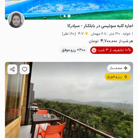
اجاره کلبه سوئیسی در بابلکنار - سیادرکا
1 خوابه . 120 متر . تا 8 مهمان
4.7
(180 نظر)
4٬700٬000
هر شب از
تومان
10% تخفیف از 3 شب
300+ رزرو موفق
مـمـتــــــاز
رزرو فوری