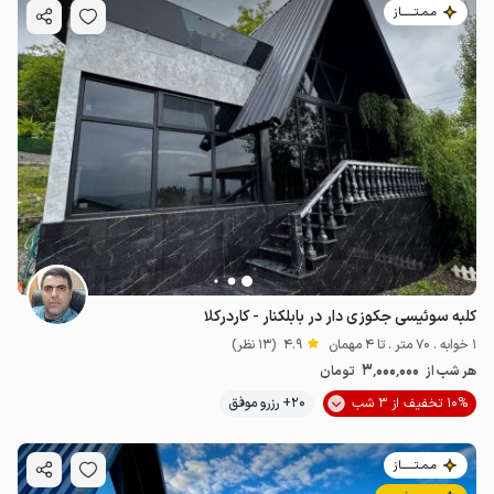
مـمـتــــــاز
کلبه سوئیسی جکوزی دار در بابلکنار - کاردرکلا
1 خوابه . 70 متر . تا 4 مهمان
4.9
(13 نظر)
3٬000٬000
هر شب از
تومان
10% تخفیف از 3 شب
20+ رزرو موفق
مـمـتــــــاز