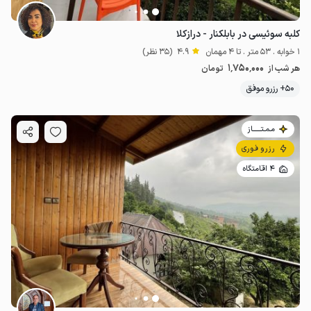
کلبه سوئیسی در بابلکنار - درازکلا
1 خوابه . 53 متر . تا 4 مهمان
4.9
(35 نظر)
1٬750٬000
هر شب از
تومان
50+ رزرو موفق
مـمـتــــــاز
رزرو فوری
4 اقامتگاه