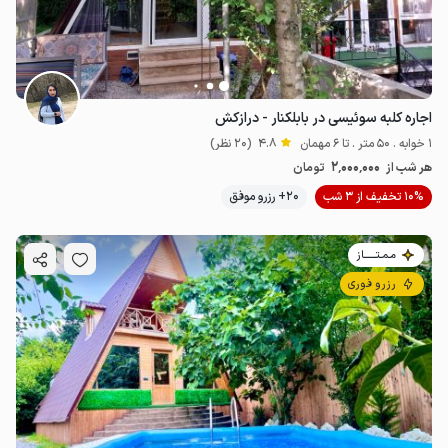
اجاره کلبه سوئیسی در بابلکنار - درازکش
1 خوابه . 50 متر . تا 6 مهمان
4.8
(20 نظر)
2٬000٬000
هر شب از
تومان
10% تخفیف از 3 شب
20+ رزرو موفق
مـمـتــــــاز
رزرو فوری