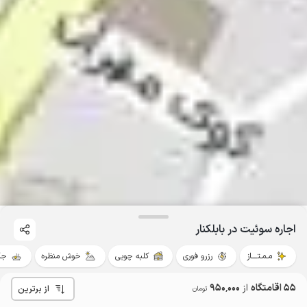
اجاره سوئیت در بابلکنار
مـمـتــــاز
رزرو فوری
کلبه چوبی
خوش منظره
جک
55 اقامتگاه
از
950٬000
از برترین
تومان