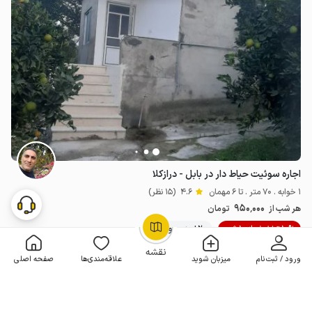
اجاره سوئیت حیاط دار در بابل - درازکلا
1 خوابه . 70 متر . تا 6 مهمان
4.6
(15 نظر)
950٬000
هر شب از
تومان
10% تخفیف از 10 شب
20+ رزرو موفق
OpenStreetMap
©
نقشه
ورود / ثبت‌نام
میزبان شوید
علاقه‌مندی‌ها
صفحه اصلی