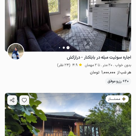
اجاره سوئیت مبله در بابلکنار - درازکش
بدون خواب . 20 متر . تا 2 مهمان
4.9
(24 نظر)
1٬000٬000
هر شب از
تومان
20+ رزرو موفق
مـمـتــــــاز