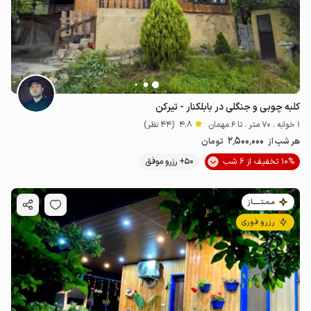
کلبه چوبی و جنگلی در بابلکنار - تیرکن
1 خوابه . 70 متر . تا 6 مهمان
4.8
(44 نظر)
2٬500٬000
هر شب از
تومان
10% تخفیف از 6 شب
50+ رزرو موفق
مـمـتــــــاز
رزرو فوری
3
میلیون ت
5
1
میلیون ت
4.9