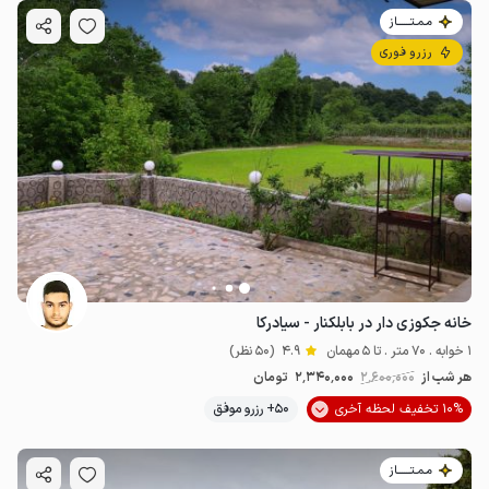
مـمـتــــــاز
رزرو فوری
خانه جکوزی دار در بابلکنار - سیادرکا
1 خوابه . 70 متر . تا 5 مهمان
4.9
(50 نظر)
هر شب از
2٬600٬000
2٬340٬000
تومان
10% تخفیف لحظه آخری
50+ رزرو موفق
مـمـتــــــاز