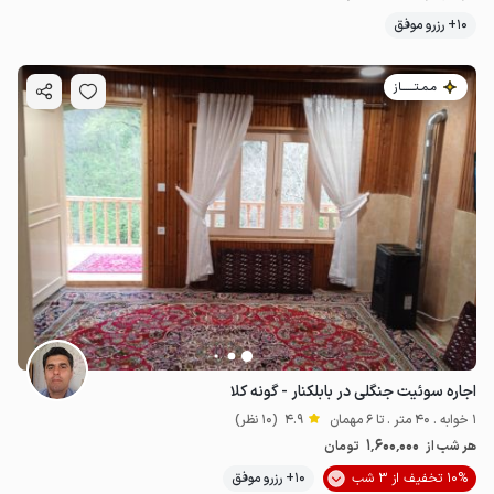
10+ رزرو موفق
مـمـتــــــاز
اجاره سوئیت جنگلی در بابلکنار - گونه کلا
1 خوابه . 40 متر . تا 6 مهمان
4.9
(10 نظر)
1٬600٬000
هر شب از
تومان
10% تخفیف از 3 شب
10+ رزرو موفق