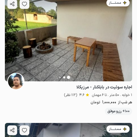
مـمـتــــــاز
اجاره سوئیت در بابلکنار - مرزیکلا
1 خوابه . 50 متر . تا 6 مهمان
4.6
(112 نظر)
1٬000٬000
هر شب از
تومان
100+ رزرو موفق
مـمـتــــــاز