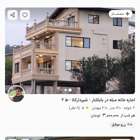
مـمـتــــــاز
اجاره خانه مبله در بابلکنار - شیردارکلا - ط ۲
2 خوابه . 120 متر . تا 6 مهمان
5
(8 نظر)
3٬000٬000
هر شب از
تومان
10+ رزرو موفق