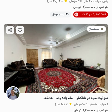
بدون خواب . 40 متر . تا 4 مهمان
4.6
(20 نظر)
2٬000٬000
هر شب از
تومان
10% تخفیف از 3 شب
20+ رزرو موفق
مـمـتــــــاز
سوئیت مبله در بابلکنار - امام زاده رضا - همکف
1 خوابه . 80 متر . تا 10 مهمان
5
(10 نظر)
1٬600٬000
هر شب از
تومان