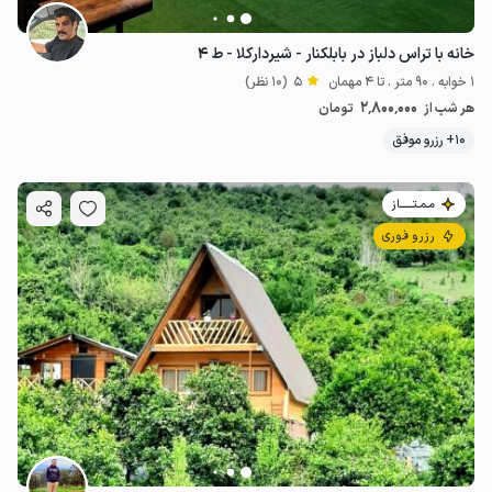
خانه با تراس دلباز در بابلکنار - شیردارکلا - ط ۴
1 خوابه . 90 متر . تا 4 مهمان
5
(10 نظر)
2٬800٬000
هر شب از
تومان
10+ رزرو موفق
مـمـتــــــاز
رزرو فوری