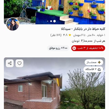
کلبه حیاط دار در بابلکنار - سیدکلا
1 خوابه . 60 متر . تا 6 مهمان
4.8
(168 نظر)
2٬100٬000
هر شب از
تومان
10% تخفیف از 3 شب
200+ رزرو موفق
مـمـتــــــاز
2 اقامتگاه