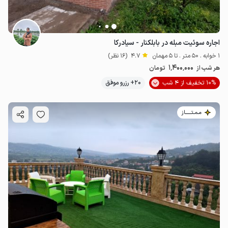
اجاره سوئیت مبله در بابلکنار - سیادرکا
1 خوابه . 50 متر . تا 5 مهمان
4.7
(16 نظر)
1٬400٬000
هر شب از
تومان
10% تخفیف از 4 شب
20+ رزرو موفق
مـمـتــــــاز