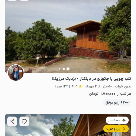
کلبه چوبی با جکوزی در بابلکنار - نزدیک مرزیکلا
بدون خواب . 50 متر . تا 2 مهمان
4.8
(134 نظر)
1٬800٬000
هر شب از
تومان
300+ رزرو موفق
مـمـتــــــاز
رزرو فوری