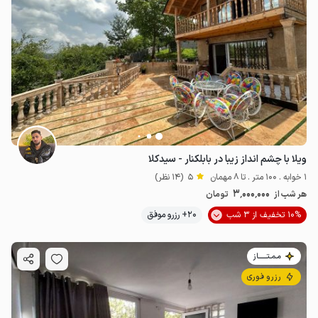
ویلا با چشم انداز زیبا در بابلکنار - سیدکلا
1 خوابه . 100 متر . تا 8 مهمان
5
(14 نظر)
3٬000٬000
هر شب از
تومان
10% تخفیف از 3 شب
20+ رزرو موفق
مـمـتــــــاز
رزرو فوری