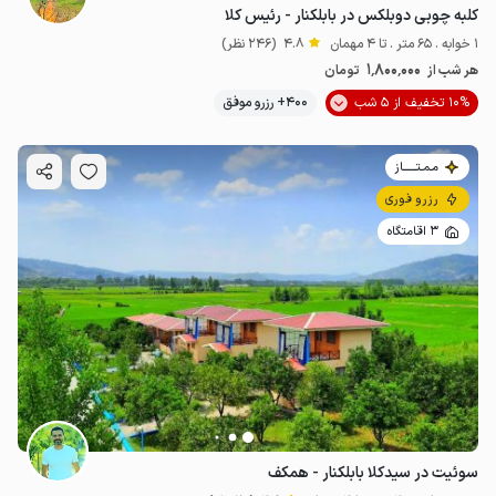
کلبه چوبی دوبلکس در بابلکنار - رئیس کلا
1 خوابه . 65 متر . تا 4 مهمان
4.8
(246 نظر)
1٬800٬000
هر شب از
تومان
10% تخفیف از 5 شب
400+ رزرو موفق
مـمـتــــــاز
رزرو فوری
3 اقامتگاه
سوئیت در سیدکلا بابلکنار - همکف