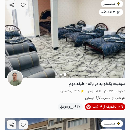
مـمـتــــــاز
3 اقامتگاه
سوئیت یکخوابه در بانه - طبقه دوم
1 خوابه . 55 متر . تا 8 مهمان
4.8
(20 نظر)
1٬700٬000
هر شب از
تومان
10% تخفیف از 4 شب
20+ رزرو موفق
مـمـتــــــاز