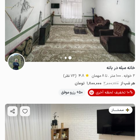
خانه مبله در بانه
2 خوابه . 100 متر . تا 8 مهمان
4.8
(72 نظر)
هر شب از
2٬000٬000
1٬800٬000
تومان
10% تخفیف لحظه آخری
50+ رزرو موفق
مـمـتــــــاز