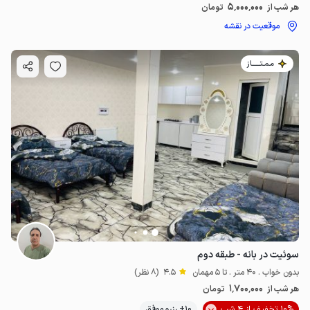
5٬000٬000
هر شب از
تومان
موقعیت در نقشه
مـمـتــــــاز
سوئیت در بانه - طبقه دوم
بدون خواب . 40 متر . تا 5 مهمان
4.5
(8 نظر)
1٬700٬000
هر شب از
تومان
10% تخفیف از 4 شب
10+ رزرو موفق