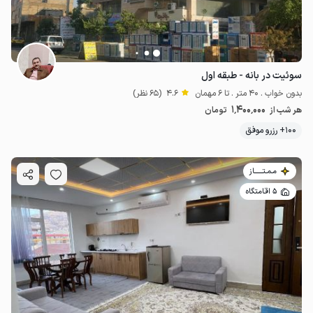
سوئیت در بانه - طبقه اول
بدون خواب . 40 متر . تا 6 مهمان
4.6
(65 نظر)
1٬400٬000
هر شب از
تومان
100+ رزرو موفق
مـمـتــــــاز
5 اقامتگاه