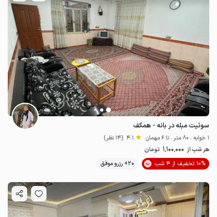
سوئیت مبله در بانه - همکف
1 خوابه . 80 متر . تا 6 مهمان
4.1
(14 نظر)
1٬100٬000
هر شب از
تومان
10% تخفیف از 4 شب
20+ رزرو موفق