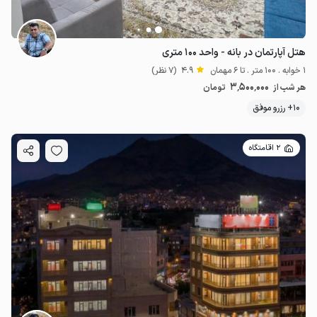
هتل آپارتمان در بانه - واحد ۱۰۰ متری
1 خوابه . 100 متر . تا 6 مهمان
4.9
(7 نظر)
3٬500٬000
هر شب از
تومان
10+ رزرو موفق
2 اقامتگاه