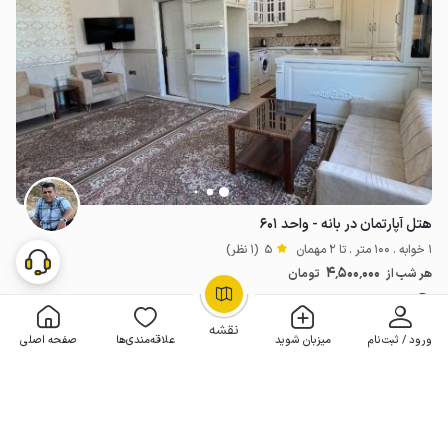
هتل آپارتمان در بانه - واحد ۶۰۱
1 خوابه . 100 متر . تا 2 مهمان
5
(1 نظر)
4٬500٬000
هر شب از
تومان
موقعیت در نقشه
OpenStreetMap
©
نقشه
ورود / ثبت‌نام
میزبان شوید
علاقه‌مندی‌ها
صفحه اصلی
3 اقامتگاه