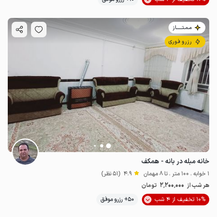
مـمـتــــــاز
رزرو فوری
خانه مبله در بانه - همکف
1 خوابه . 100 متر . تا 8 مهمان
4.9
(51 نظر)
2٬200٬000
هر شب از
تومان
10% تخفیف از 4 شب
50+ رزرو موفق