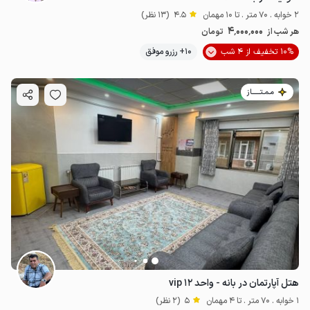
2 خوابه . 70 متر . تا 10 مهمان
4.5
(13 نظر)
4٬000٬000
هر شب از
تومان
10% تخفیف از 4 شب
10+ رزرو موفق
مـمـتــــــاز
هتل آپارتمان در بانه - واحد ۱۲ vip
1 خوابه . 70 متر . تا 4 مهمان
5
(2 نظر)