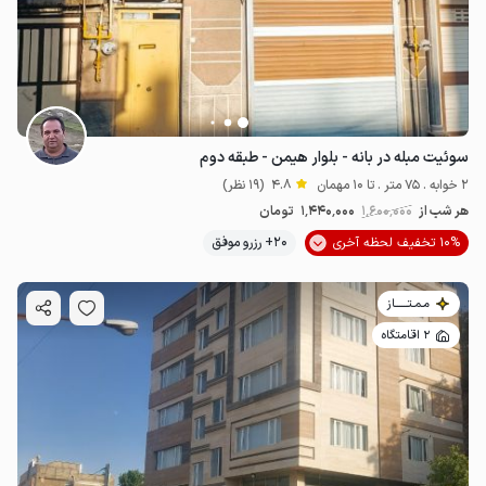
سوئیت مبله در بانه - بلوار هیمن - طبقه دوم
2 خوابه . 75 متر . تا 10 مهمان
4.8
(19 نظر)
هر شب از
1٬600٬000
1٬440٬000
تومان
10% تخفیف لحظه آخری
20+ رزرو موفق
مـمـتــــــاز
2 اقامتگاه
4
میلیون ت
4.5