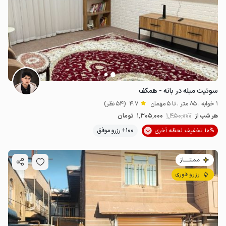
سوئیت مبله در بانه - همکف
1 خوابه . 85 متر . تا 5 مهمان
4.7
(54 نظر)
هر شب از
1٬450٬000
1٬305٬000
تومان
10% تخفیف لحظه آخری
100+ رزرو موفق
مـمـتــــــاز
رزرو فوری