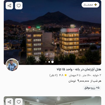
مـمـتــــــاز
هتل آپارتمان در بانه - واحد vip ۱۵
2 خوابه . 160 متر . تا 6 مهمان
4.8
(6 نظر)
9٬000٬000
هر شب از
تومان
5+ رزرو موفق