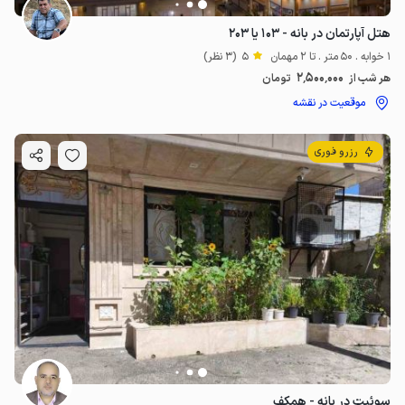
هتل آپارتمان در بانه - ۱۰۳ یا ۲۰۳
1 خوابه . 50 متر . تا 2 مهمان
5
(3 نظر)
2٬500٬000
هر شب از
تومان
موقعیت در نقشه
رزرو فوری
سوئیت در بانه - همکف