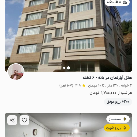
8 اقامتگاه
هتل آپارتمان در بانه - ۶ تخته
2 خوابه . 130 متر . تا 10 مهمان
4.8
(107 نظر)
1٬700٬000
هر شب از
تومان
200+ رزرو موفق
مـمـتــــــاز
رزرو فوری